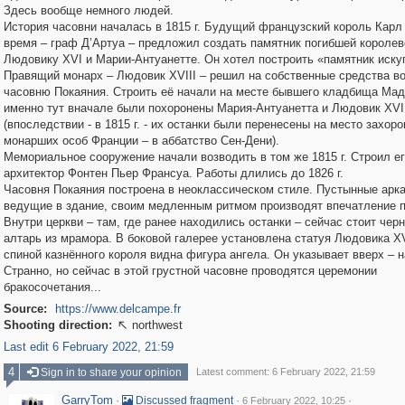
Здесь вообще немного людей.
История часовни началась в 1815 г. Будущий французский король Карл 
время – граф Д’Aртуа – предложил создать памятник погибшей королев
Людовику XVI и Марии-Антуанетте. Он хотел построить «памятник иску
Правящий монарх – Людовик XVIII – решил на собственные средства в
часовню Покаяния. Строить её начали на месте бывшего кладбища Мад
именно тут вначале были похоронены Мария-Антуанетта и Людовик XVI
(впоследствии - в 1815 г. - их останки были перенесены на место захор
монарших особ Франции – в аббатство Сен-Дени).
Мемориальное сооружение начали возводить в том же 1815 г. Строил е
архитектор Фонтен Пьер Франсуа. Работы длились до 1826 г.
Часовня Покаяния построена в неоклассическом стиле. Пустынные арк
ведущие в здание, своим медленным ритмом производят впечатление п
Внутри церкви – там, где ранее находились останки – сейчас стоит чер
алтарь из мрамора. В боковой галерее установлена статуя Людовика XV
спиной казнённого короля видна фигура ангела. Он указывает вверх – н
Cтранно, но сейчас в этой грустной часовне проводятся церемонии
бракосочетания...
Source:
https://www.delcampe.fr
Shooting direction:
northwest

Last edit 6 February 2022, 21:59
4
Sign in to share your opinion
Latest comment: 6 February 2022, 21:59
GarryTom
·
·
·
Discussed fragment
6 February 2022, 10:25