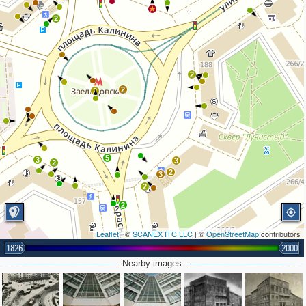
2
2
2
2
5
3
3
2
2
3
2
2
Leaflet
| ©
SCANEX ITC LLC
| ©
OpenStreetMap
contributors
1826
2000
Nearby images