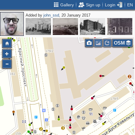
Gallery
Sign up
Login
EN
Added by
john_ssd
, 20 January 2017
2
OSM
2
3
2