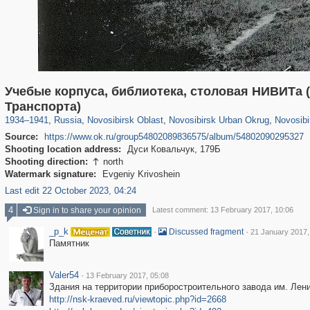
Учебые корпуса, библиотека, столовая НИВИТа
1,406,840
19,987
40
29,243
13,946
32
13,931
32
Транспорта)
1934
–
1941
,
Russia
,
Novosibirsk Oblast
,
Novosibirsk Urban Okrug
,
Novosibi
Source:
https://www.ok.ru/group54802089836575/album/54802090295327
Shooting location address:
Дуси Ковальчук, 179Б
Shooting direction:
north

Watermark signature:
Evgeniy Krivoshein
Last edit 22 October 2023, 04:24
4
Sign in to share your opinion
Latest comment: 13 February 2017, 10:06
_p_k
·
·
Discussed fragment
21 January 2017,
Памятник
Valer54
·
13 February 2017, 05:08
Здания на территории приборостроительного завода им. Лен
http://nsk-kraeved.ru/viewtopic.php?id=2668