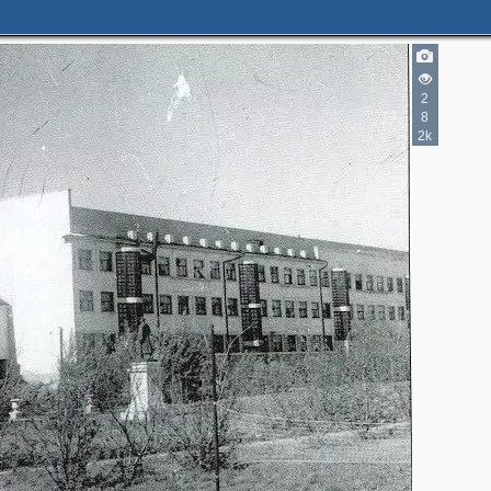
2
8
2k