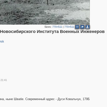
Sizes:
770×511
|
770×511
W
 (Новосибирского Института Военных Инженеров
rsk
 21:41
ина, ныне Швабе. Современный адрес - Дуси Ковальчук, 179Б