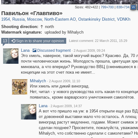
Sizes:
482×422
|
799×700
|
838×734
W
319,716
1,405,755
8,286
24,485
29,243
250
13,478
148
8,293
48
Павильон «Главпиво»
1954
,
Russia
,
Moscow
,
North-Eastern AO
,
Ostankinsky District
,
VDNKh
Shooting direction:
north

Watermark signature:
uploaded by Mihalych
13
Sign in to share your opinion
Latest comment: 22 March 2011, 15:29
Lana
·
·
Discussed fragment
2 August 2009, 09:24
Это хмель, наверное, такой могучий вырос? Красиво. Да, 70 л
почти человеческая жизнь. Молодость прошла, цветущая зре
миновала, а что впереди? Руководство ВВЦ (сменившееся в 
концепции на этот счет пока не имеет...
Mihalych
·
2 August 2009, 11:10
Или хмель или дикий виноград.
Нет, читал - у нового руководства хоть какая-то концепц
появилась, кроме варварского уничтожения самолётов.
Lana
·
2 August 2009, 14:37
А вот что пришло на ум: в 1954 открыли еще раз В
от довоенной выставки мало что осталось. А плющ 
виноград растут медленно, годами. Может снимок э
сделан позднее? Просветите, пожалуйста, уважаем
Mihalych, что собственно сделали с самолетами? Н