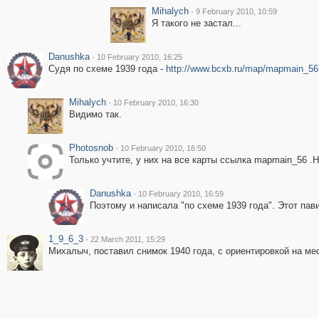
Mihalych
·
9 February 2010, 10:59
Я такого не застал...
Danushka
·
10 February 2010, 16:25
Судя по схеме 1939 года -
http://www.bcxb.ru/map/mapmain_56
Mihalych
·
10 February 2010, 16:30
Видимо так.
Photosnob
·
10 February 2010, 16:50
Только учтите, у них на все карты ссылка mapmain_56 
Danushka
·
10 February 2010, 16:59
Поэтому и написала "по схеме 1939 года". Этот пав
1_9_6_3
·
22 March 2011, 15:29
Михалыч, поставил снимок 1940 года, с ориентировкой на ме