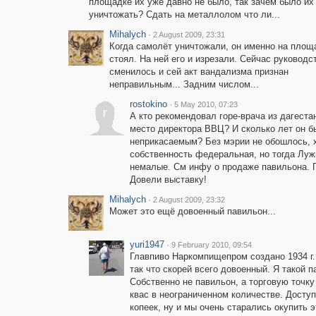
площадке их уже давно не было, так зачем было их
уничтожать? Сдать на металлолом что ли...
Mihalych
·
2 August 2009, 23:31
Когда самолёт уничтожали, он именно на площ
стоял. На ней его и изрезали. Сейчас руководс
сменилось и сей акт вандализма признан
неправильным... Задним числом...
rostokino
·
5 May 2010, 07:23
r
А кто рекомендовал горе-врача из дагеста
место директора ВВЦ? И сколько лет он б
неприкасаемым? Без мэрии не обошлось, х
собственность федеральная, но тогда Лужк
немалые. См инфу о продаже павильона. Г
Довели выставку!
Mihalych
·
2 August 2009, 23:32
Может это ещё довоенный павильон...
yuri1947
·
9 February 2010, 09:54
Главпиво Наркомпищепром создано 1934 г.,
так что скорей всего довоенный. Я такой п
Собственно не павильон, а торговую точку
квас в неограниченном количестве. Доступ
копеек, ну и мы очень старались окупить э