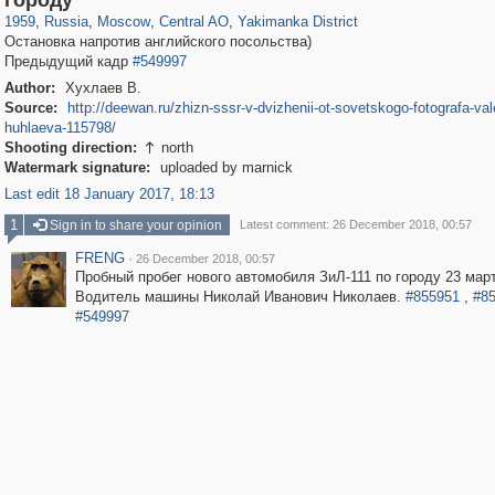
городу
1959
,
Russia
,
Moscow
,
Central AO
,
Yakimanka District
Остановка напротив английского посольства)
Предыдущий кадр
#549997
Author:
Хухлаев В.
Source:
http://deewan.ru/zhizn-sssr-v-dvizhenii-ot-sovetskogo-fotografa-val
huhlaeva-115798/
Shooting direction:
north

Watermark signature:
uploaded by marnick
Last edit 18 January 2017, 18:13
1
Sign in to share your opinion
Latest comment: 26 December 2018, 00:57
FRENG
·
26 December 2018, 00:57
Пробный пробег нового автомобиля ЗиЛ-111 по городу 23 март
Водитель машины Николай Иванович Николаев.
#855951
,
#8
#549997