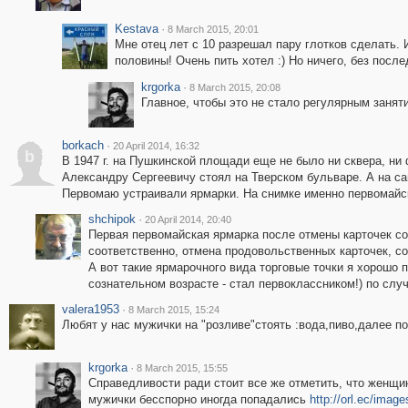
Kestava
·
8 March 2015, 20:01
Мне отец лет с 10 разрешал пару глотков сделать. 
половины! Очень пить хотел :) Но ничего, без после
krgorka
·
8 March 2015, 20:08
Главное, чтобы это не стало регулярным заняти
borkach
·
20 April 2014, 16:32
b
В 1947 г. на Пушкинской площади еще не было ни сквера, ни 
Александру Сергеевичу стоял на Тверском бульваре. А на са
Первомаю устраивали ярмарки. На снимке именно первомайск
shchipok
·
20 April 2014, 20:40
Первая первомайская ярмарка после отмены карточек со
соответственно, отмена продовольственных карточек, со
А вот такие ярмарочного вида торговые точки я хорошо п
сознательном возрасте - стал первоклассником!) по слу
valera1953
·
8 March 2015, 15:24
Любят у нас мужички на "розливе"стоять :вода,пиво,далее по 
krgorka
·
8 March 2015, 15:55
Справедливости ради стоит все же отметить, что женщин
мужички бесспорно иногда попадались
http://orl.ec/ima