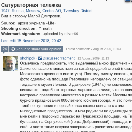
319,937
1,407,652
160,043
8,296
29,263
5,920
53,055
2,283
Сатураторная тележка
1947
,
Russia
,
Moscow
,
Central AO
,
Tverskoy District
Вид в сторону Малой Дмитровки.
Source:
архив журнала «Life»
Shooting direction:
north

Watermark signature:
uploaded by silver44
Last edit 15 November 2018, 20:42
24
Sign in to share your opinion
Latest comment: 7 August 2020, 10:03
shchipok
·
·
Discussed fragment
12 August 2009, 11:13
Осмелюсь предположить, что выделенный мною фрагмент - 
Заиконоспасского монастыря за китайгородской стеной (позже
Московского архивного института). Поэтому рискну сказать, ч
фото сделано на площади Революции неподалёку от станции
тогдашнего музея Ленина. В датировке (1947 г.) не сомневаю
нисколько - подобных торговых ларьков a la russe, что на сн
настроено превеликое множество в разных местах Москвы п
бурного празднования 800-летнего юбилея города. Я это пом
- моё поступление в первый класс школы совпало с этим
многодневным празднеством, и мои родители не единожды п
мне книги в подобных ларьках на Пушкинской площади, на Т
бульваре, на Серпуховской (тогда Добрынинской) площади, и 
ещё, и часто такие покупки завершались распитием лимонада