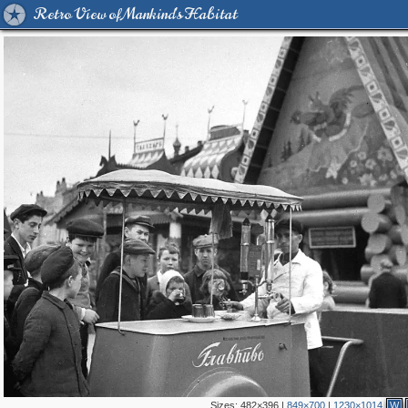
Retro View of Mankind's Habitat
Sizes:
482×396
|
849×700
|
1230×1014
W