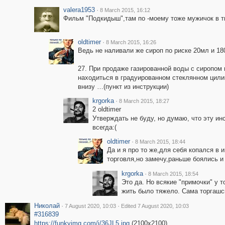
valera1953
·
8 March 2015, 16:12
Фильм "Подкидыш",там по -моему тоже мужичок в т
oldtimer
·
8 March 2015, 16:26
Ведь не наливали же сироп по риске 20мл и 18
27. При продаже газированной воды с сиропом
находиться в градуированном стеклянном цили
внизу …(пункт из инструкции)
krgorka
·
8 March 2015, 18:27
2 oldtimer
Утверждать не буду, но думаю, что эту ин
всегда:(
oldtimer
·
8 March 2015, 18:44
Да и я про то же,для себя копался в 
торговля,но замечу,раньше боялись и 
krgorka
·
8 March 2015, 18:54
Это да. Но всякие "примочки" у 
жить было тяжело. Сама торгашс
Николай
·
·
7 August 2020, 10:03
Edited 7 August 2020, 10:03
#316839
https://funkyimg.com/i/36JL5.jpg
(2100x2100)