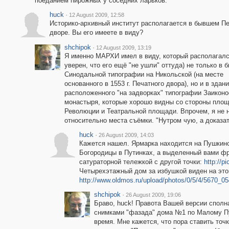
поеданием пирожных у соседних ларьков.
huck
·
12 August 2009, 12:58
Историко-архивный институт располагается в бывшем П
дворе. Вы его имеете в виду?
shchipok
·
12 August 2009, 13:19
Я именно МАРХИ имел в виду, который располагалс
уверен, что его ещё "не ушли" оттуда) не только в 
Синодальной типографии на Никольской (на месте
основанного в 1553 г. Печатного двора), но и в здан
расположенного "на задворках" типографии Заиконо
монастыря, которые хорошо видны со стороны пло
Революции и Театральной площади. Впрочем, я не 
относительно места съёмки. "Нутром чую, а доказать
huck
·
26 August 2009, 14:03
Кажется нашел. Ярмарка находится на Пушкин
Богородицы в Путинках, а выделенный вами фр
сатураторной тележкой с другой точки:
http://p
Четырехэтажный дом за избушкой виден на эт
http://www.oldmos.ru/upload/photos/0/5/4/5670_
shchipok
·
26 August 2009, 19:06
Браво, huck! Правота Вашей версии спол
снимками "фазада" дома №1 по Малому Пу
время. Мне кажется, что пора ставить точ