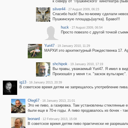
к скверу от "Пушкинского" кинотеатра (быв
silver44
·
27 August 2009, 06:23
Спасибо huck! Вы по-моему сделали невоз
Пушкинскую площадь(шутка). Браво!!!
huck
·
27 August 2009, 06:54
Просто повезло с другой точкой съемк
Yuri47
·
19 January 2010, 11:29
МАРХИ это архитектурный Рождественка 17. Ар
shchipok
·
19 January 2010, 17:19
Вы правы, уважаемый Yuri47. Я имел в вид
Произошёл у меня т.н. "заскок вульгарис".
ig13
·
16 January 2013, 20:39
В советское время детям не запрещалось употребление пива.
Oleg67
·
16 January 2013, 21:01
Это не пиво, а газировка. Там установлены стеклянные е
были еще в 70-е годы. А пиво продавалось из бочек - так
leonard
·
12 February 2013, 15:08
В советское время детям пиво практически не разрешали,