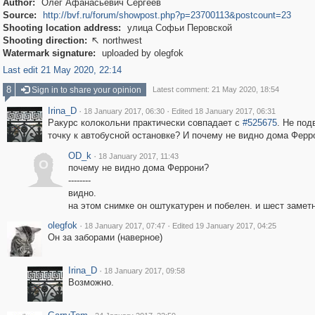
Author:
Олег Афанасьевич Сергеев
Source:
http://bvf.ru/forum/showpost.php?p=23700113&postcount=23
Shooting location address:
улица Софьи Перовской
Shooting direction:
northwest

Watermark signature:
uploaded by olegfok
Last edit 21 May 2020, 22:14
8
Sign in to share your opinion
Latest comment: 21 May 2020, 18:54
Irina_D
·
·
18 January 2017, 06:30
Edited 18 January 2017, 06:31
Ракурс колокольни практически совпадает с
#525675
. Не под
точку к автобусной остановке? И почему не видно дома Ферр
OD_k
·
18 January 2017, 11:43
O
почему не видно дома Феррони?
--------
видно.
на этом снимке он оштукатурен и побелен. и шест замет
olegfok
·
·
18 January 2017, 07:47
Edited 19 January 2017, 04:25
Он за заборами (наверное)
Irina_D
·
18 January 2017, 09:58
Возможно.