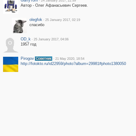
GarryTom
·
24 January 2017, 22:59
Автор - Олег Афанасьевич Сергеев.
olegfok
·
25 January 2017, 02:19
спасибо
OD_k
·
25 January 2017, 04:06
O
1957 год
Pirogov
·
21 May 2020, 18:54
http://fotokto.ru/id22959/photo?album=29981#photo1380050