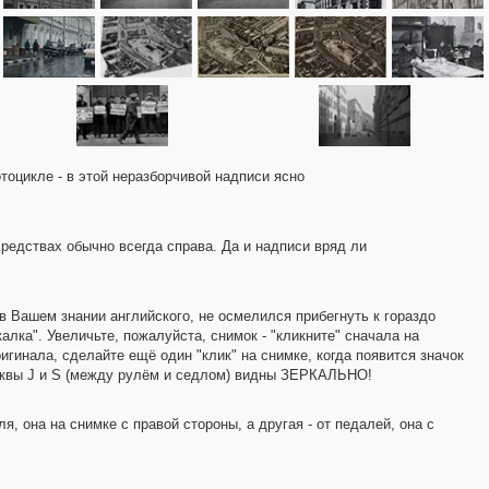
73
117
5
1739
524
107
120
163
65
4354
тоцикле - в этой неразборчивой надписи ясно
средствах обычно всегда справа. Да и надписи вряд ли
в Вашем знании английского, не осмелился прибегнуть к гораздо
калка". Увеличьте, пожалуйста, снимок - "кликните" сначала на
ригинала, сделайте ещё один "клик" на снимке, когда появится значок
 буквы J и S (между рулём и седлом) видны ЗЕРКАЛЬНО!
, она на снимке с правой стороны, а другая - от педалей, она с