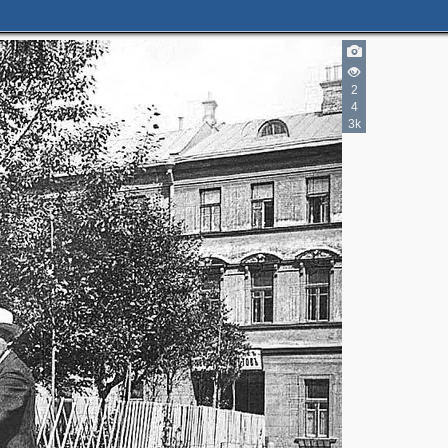
2
4
3k