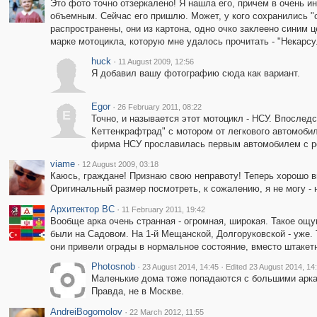
Это фото точно отзеркалено! Я нашла его, причем в очень ин
объемным. Сейчас его пришлю. Может, у кого сохранились "
распространены, они из картона, одно очко заклеено синим
марке мотоцикла, которую мне удалось прочитать - "Некарсу
huck
·
11 August 2009, 12:56
Я добавил вашу фотографию сюда как вариант.
Egor
·
26 February 2011, 08:22
E
Точно, и называется этот мотоцикл - НСУ. Впослед
Кеттенкрафтрад" с мотором от легкового автомоби
фирма НСУ прославилась первым автомобилем с рот
viame
·
12 August 2009, 03:18
Каюсь, граждане! Признаю свою неправоту! Теперь хорошо ви
Оригинальный размер посмотреть, к сожалению, я не могу -
Архитектор ВС
·
11 February 2011, 19:42
Вообще арка очень странная - огромная, широкая. Такое ощ
были на Садовом. На 1-й Мещанской, Долгоруковской - уже. 
они привели ограды в нормальное состояние, вместо штакетн
Photosnob
·
·
23 August 2014, 14:45
Edited 23 August 2014, 14
Маленькие дома тоже попадаются с большими арк
Правда, не в Москве.
AndreiBogomolov
·
22 March 2012, 11:55