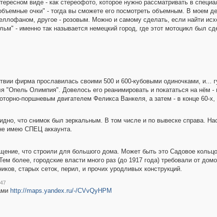
тересном виде - как стереофото, которое нужно рассматривать в специал
объемные очки" - тогда вы сможете его посмотреть объемным. В моем де
 целлофаном, другое - розовым. Можно и самому сделать, если найти и
льм" - именно так называется немецкий город, где этот мотоцикл был сд
ствии фирма прославилась своими 500 и 600-кубовыми одиночками, и...
ля "Опель Олимпия". Довелось его реанимировать и покататься на нём -
орно-поршневым двигателем Феликса Ванкеля, а затем - в конце 60-х, 
дно, что снимок был зеркальным. В том числе и по вывеске справа. Нас
 не имею СПЕЦ аккаунта.
ущение, что строили для большого дома. Может быть это Садовое кольц
Тем более, городские власти много раз (до 1917 года) требовали от до
иков, старых сеток, перил, и прочих уродливых конструкций.
:47
ами
http://maps.yandex.ru/-/CVvQyHPM