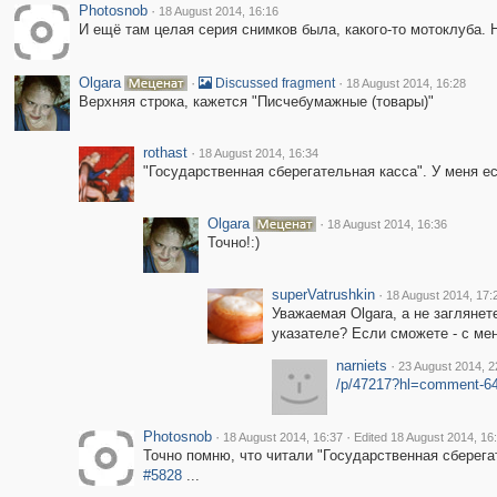
Photosnob
·
18 August 2014, 16:16
И ещё там целая серия снимков была, какого-то мотоклуба
Olgara
·
·
Discussed fragment
18 August 2014, 16:28
Верхняя строка, кажется "Писчебумажные (товары)"
rothast
·
18 August 2014, 16:34
"Государственная сберегательная касса". У меня ес
Olgara
·
18 August 2014, 16:36
Точно!:)
superVatrushkin
·
18 August 2014, 17:
Уважаемая Olgara, а не заглянет
указателе? Если сможете - с мен
narniets
·
23 August 2014, 2
/p/47217?hl=comment-6
Photosnob
·
·
18 August 2014, 16:37
Edited 18 August 2014, 16
Точно помню, что читали "Государственная сберегат
#5828
...