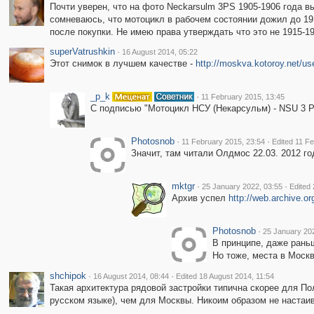
Почти уверен, что на фото Neckarsulm 3PS 1905-1906 года в
сомневаюсь, что мотоцикл в рабочем состоянии дожил до 191
после покупки. Не имею права утверждать что это не 1915-19
superVatrushkin
·
16 August 2014, 05:22
Этот снимок в лучшем качестве -
http://moskva.kotoroy.net/u
_p_k
·
11 February 2015, 13:45
С подписью "Мотоцикл НСУ (Некарсульм) - NSU 3 P
Photosnob
·
·
11 February 2015, 23:54
Edited 11 F
Значит, там читали Олдмос 22.03. 2012 г
mktgr
·
·
25 January 2022, 03:55
Edited
Архив успел
http://web.archive.o
Photosnob
·
25 January 202
В принципе, даже ран
Но тоже, места в Моск
shchipok
·
·
16 August 2014, 08:44
Edited 18 August 2014, 11:54
Такая архитектура рядовой застройки типична скорее для По
русском языке), чем для Москвы. Никоим образом не настаив