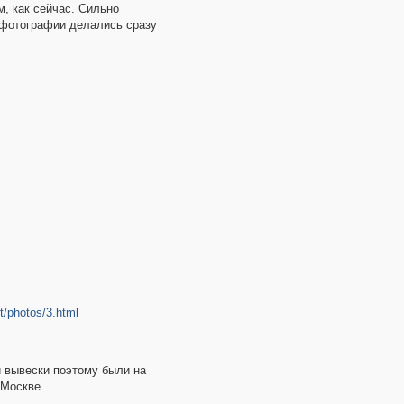
м, как сейчас. Сильно
е фотографии делались сразу
t/photos/3.html
и вывески поэтому были на
 Москве.