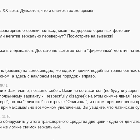
 ХХ века. Думается, что и снимок тех же времён.
арактерные огородки палисадников - на дореволюционных фото они
или негатив зеркально перевернут? Посмотрите на вывески!
ески вглядываться. Достаточно всмотреться в "фирменный" логотип на мо
епь (ремень) на велосипедах, мопедах и прочих подобных транспортных 
ном, а здесь с наклоном везде порядок - вправо.
09:41
 к Вам, viame, позволю себе с Вами не согласиться (не будучи уверен 
язычному варианту - I respectfully disagree): на этом снимке явная "зер
ере", потом "кликните" на строчке "Оригинал", и потом, при появлении о
да, при максимально возможном увеличении, Вы увидите, что латинские
, 11:16
обнаружить у этого транспортного средства две цепи - одна от двигателя
й же логике снимок зеркальный.