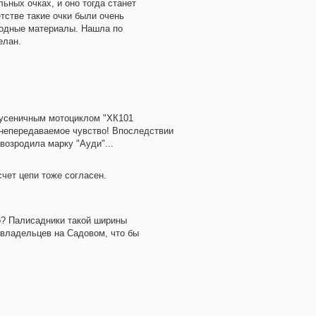
ьных очках, и оно тогда станет
тстве такие очки были очень
сходные материалы. Нашла по
елан.
 гусеничным мотоциклом "ХК101
 непередаваемое чувство! Впоследствии
возродила марку "Ауди"...
чет цепи тоже согласен.
о? Палисадники такой ширины
мовладельцев на Садовом, что бы