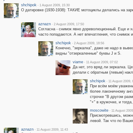
shchipok
·
1 August 2009, 15:30
О датировке (1930-1938): ТАКИЕ мотоциклы делались на заре
aznazn
·
2 August 2009, 17:50
Согласна - снимок явно дореволюционный. Еще и х
часто попадаются. А нет впечатления, что снимок 
shchipok
·
2 August 2009, 18:56
Конечно, "зеркалка", даже не надо в выв
видны "отзеркаленные" буквы J и S.
viame
·
11 August 2009, 07:02
Да нет, это вряд ли зеркалка. Ц
делали с обратным (левым) накло
shchipok
·
11 August 2009, 
При всём моём уважении
более лаконичному англо
строчке "В другом разм
"+" в кружочке, и тог
moscowite
·
11 August 2009
Присмотревшись, можно 
левой. Так что по Ваше
aznazn
·
11 August 2009, 11:43