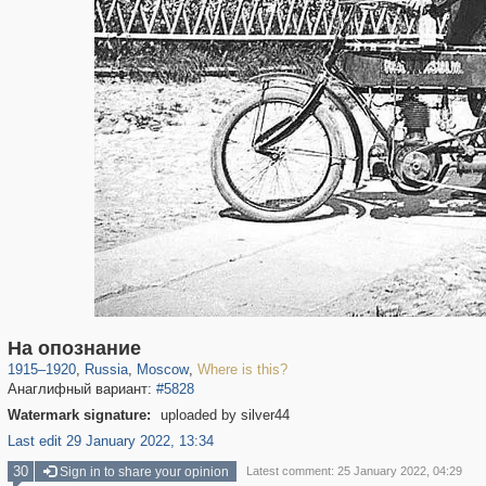
319,864
1,406,803
8,286
29,243
На опознание
1915
–
1920
,
Russia
,
Moscow
,
Where is this?
Анаглифный вариант:
#5828
Watermark signature:
uploaded by silver44
Last edit 29 January 2022, 13:34
30
Sign in to share your opinion
Latest comment: 25 January 2022, 04:29