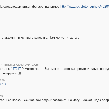
. На следующем виден фонарь, например
http://www.retrofoto.ru/photo/4620/
ть экземпляр лучшего качества. Там легко читается.
·
27
Edited 18 August 2014, 17:35
е ли на
#47217
? Может быть, Вы сможете хотя бы приблизительно опреде
я ватрушка ;))
2:49
40100
:40
ельная касса". Сейчас сей подвиг повторить не могу . Может, надо воор