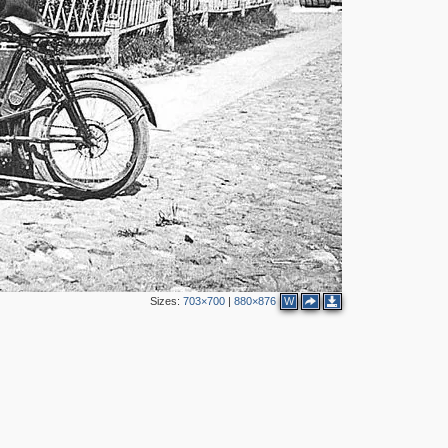
Sizes:
703×700
|
880×876
W