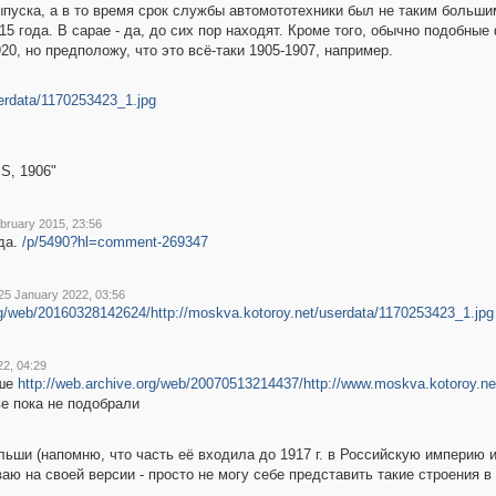
ыпуска, а в то время срок службы автомототехники был не таким больши
5 года. В сарае - да, до сих пор находят. Кроме того, обычно подобны
20, но предположу, что это всё-таки 1905-1907, например.
serdata/1170253423_1.jpg
S, 1906"
ebruary 2015, 23:56
ода.
/p/5490?hl=comment-269347
 25 January 2022, 03:56
rg/web/20160328142624/http://moskva.kotoroy.net/userdata/1170253423_1.jpg
2, 04:29
ьше
http://web.archive.org/web/20070513214437/http://www.moskva.kotoroy.ne
ве пока не подобрали
льши (напомню, что часть её входила до 1917 г. в Российскую империю 
аю на своей версии - просто не могу себе представить такие строения в