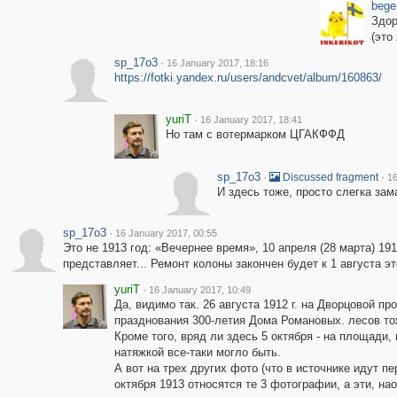
bege
Здор
(это
sp_17o3
·
16 January 2017, 18:16
https://fotki.yandex.ru/users/andcvet/album/160863/
yuriT
·
16 January 2017, 18:41
Но там с вотермарком ЦГАКФФД
sp_17o3
·
·
Discussed fragment
16
И здесь тоже, просто слегка зам
sp_17o3
·
16 January 2017, 00:55
Это не 1913 год: «Вечернее время», 10 апреля (28 марта) 191
представляет... Ремонт колоны закончен будет к 1 августа э
yuriT
·
16 January 2017, 10:49
Да, видимо так. 26 августа 1912 г. на Дворцовой пр
празднования 300-летия Дома Романовых. лесов то
Кроме того, вряд ли здесь 5 октября - на площади,
натяжкой все-таки могло быть.
А вот на трех других фото (что в источнике идут 
октября 1913 относятся те 3 фотографии, а эти, наоб