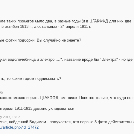
деле таких пробегов было два, в разные годы (и в ЦГАКФФД для них две
 октября 1913 г., а остальные - 24 апреля 1911 г.
ые фотки подборки. Вы случайно не знаете?
кая водолечебница и электро ....", название вроде бы "Электра" - но где
ить, то каким годом подписывать?
20
сколько можно верить ЦГАКФФД, см. ниже. Понятно только, что судя по п
нтервал 1911-1913 должно укладываться
y 2017, 18:52
тке, найденной Вадимом - получается, что первые 3 фото действительно
.ru/article.php?id=27472