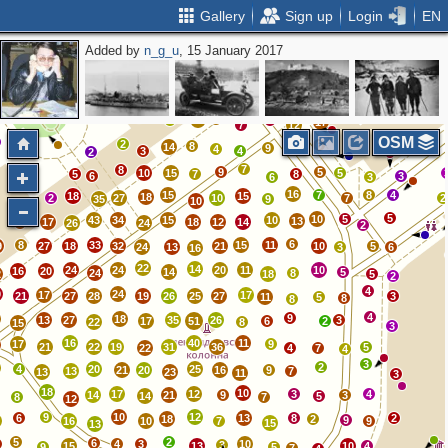
Gallery
Sign up
Login
EN
Added by
n_g_u
, 15 January 2017
12
7
15
4
11
15
15
10
14
9
4
2
2
4
9
7
17
9
17
7
12
OSM
2
6
8
14
7
9
4
3
4
2
7
8
9
5
10
15
5
5
7
8
6
3
6
3
16
15
7
8
4
18
15
18
2
27
10
7
2
35
9
10
5
10
5
43
34
15
10
13
17
18
12
14
7
26
24
2
6
8
33
15
11
9
27
18
32
21
10
5
24
13
3
6
16
22
14
24
24
20
11
10
16
20
14
5
24
8
2
18
5
2
4
0
24
17
17
21
27
28
19
26
25
27
3
11
5
8
8
4
9
18
13
27
35
26
3
17
51
6
2
22
8
15
3
16
40
11
17
9
21
22
19
31
36
5
22
4
7
4
3
2
4
20
25
21
20
16
9
13
7
13
23
11
3
18
10
17
12
3
4
14
21
9
3
14
5
8
7
12
9
10
12
6
13
8
2
18
2
9
2
16
10
7
9
15
13
5
2
6
4
3
10
3
15
13
10
4
9
5