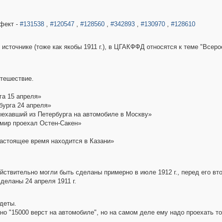
фект -
#131538
,
#120547
,
#128560
,
#342893
,
#130970
,
#128610
источнике (тоже как якобы 1911 г.), в ЦГАКФФД относятся к теме "Всеро
утешествие.
га 15 апреля»
бурга 24 апреля»
ыехавший из Петербурга на автомобиле в Москву»
имир проехал Остен-Сакен»
настоящее время находится в Казани»
действительно могли быть сделаны примерно в июле 1912 г., перед его в
деланы 24 апреля 1911 г.
одеты.
ано "15000 верст на автомобиле", но на самом деле ему надо проехать то