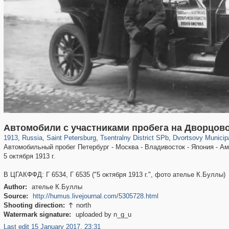
197,265
1,407,361
5,714
29,248
50,267
1,838
22,599
1,098
Автомобили с участниками пробега на Дворцов
1913
,
Russia
,
Saint Petersburg
,
Tsentralny District SPb
,
Dvortsovy Municip
Автомобильный пробег Петербург - Москва - Владивосток - Япония - А
5 октября 1913 г.
В ЦГАКФФД: Г 6534, Г 6535 ("5 октября 1913 г.", фото ателье К.Буллы)
Author:
ателье К.Буллы
Source:
http://humus.livejournal.com/5305728.html
Shooting direction:
north

Watermark signature:
uploaded by n_g_u
Last edit 15 January 2017, 23:31