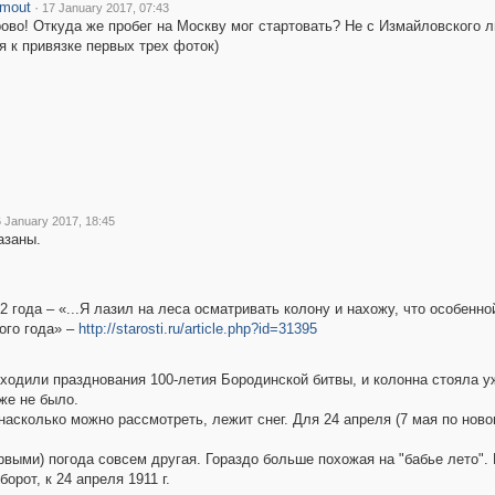
mout
·
17 January 2017, 07:43
ово! Откуда же пробег на Москву мог стартовать? Не с Измайловского л
 я к привязке первых трех фоток)
 January 2017, 18:45
азаны.
2 года – «...Я лазил на леса осматривать колону и нахожу, что особенно
того года» –
http://starosti.ru/article.php?id=31395
оходили празднования 100-летия Бородинской битвы, и колонна стояла уже
же не было.
 насколько можно рассмотреть, лежит снег. Для 24 апреля (7 мая по ново
первыми) погода совсем другая. Гораздо больше похожая на "бабье лето"
орот, к 24 апреля 1911 г.