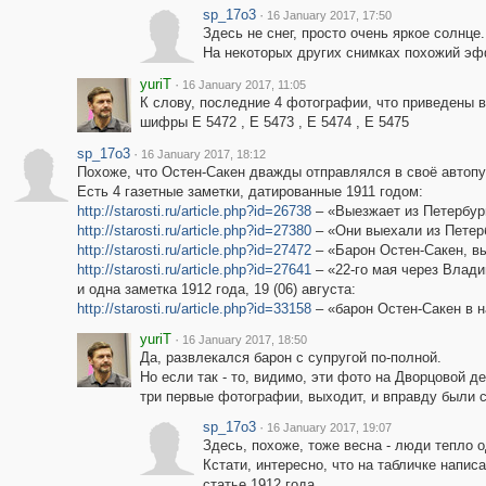
sp_17o3
·
16 January 2017, 17:50
Здесь не снег, просто очень яркое солнце.
На некоторых других снимках похожий эф
yuriT
·
16 January 2017, 11:05
К слову, последние 4 фотографии, что приведены в 
шифры Е 5472 , Е 5473 , Е 5474 , Е 5475
sp_17o3
·
16 January 2017, 18:12
Похоже, что Остен-Сакен дважды отправлялся в своё автоп
Есть 4 газетные заметки, датированные 1911 годом:
http://starosti.ru/article.php?id=26738
– «Выезжает из Петербур
http://starosti.ru/article.php?id=27380
– «Они выехали из Петер
http://starosti.ru/article.php?id=27472
– «Барон Остен-Сакен, в
http://starosti.ru/article.php?id=27641
– «22-го мая через Влад
и одна заметка 1912 года, 19 (06) августа:
http://starosti.ru/article.php?id=33158
– «барон Остен-Сакен в 
yuriT
·
16 January 2017, 18:50
Да, развлекался барон с супругой по-полной.
Но если так - то, видимо, эти фото на Дворцовой 
три первые фотографии, выходит, и вправду были с
sp_17o3
·
16 January 2017, 19:07
Здесь, похоже, тоже весна - люди тепло 
Кстати, интересно, что на табличке напис
статье.1912 года.