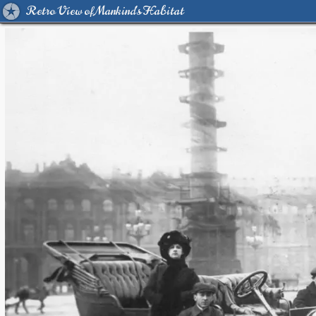
Retro View of Mankind's Habitat