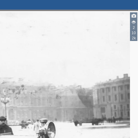
2
10
2
2k
2
1
11
3
12
4
3
19
10
19
2
17
14
11
14
12
6
7
1
7
7