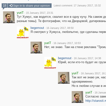
18
Sign in to share your opinion
Latest comment: 17 January 2017, 15:32
yuriT
·
15 January 2017, 23:31
Тут Хумус, как водится, свалил все в одну кучу. На самом 
разные темы). Те фотографии, что на Дворцовой, датированы 5
begemout
·
16 January 2017, 08:50
Я смотрел у Хумуса, любопытно, где сделаны перв
yuriT
·
16 January 2017, 10:53
Нет, не знаю. Там на стене реклама "Троиц
begemout
·
16 January 2017, 14:38
Юрий, если кто-то будет их груз
yuriT
·
16 January 2017, 16:
Так вот не знаю уж, на
одновременно.
Но в любом случае в и
yuriT
·
16 Januar
Согласно заме
http://starosti