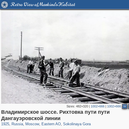
Retro View of Mankind's Habitat
Sizes:
482×320
|
1002×666
|
1002×666
W
Владимирское шоссе. Рихтовка пути пути
319,968
1,407,713
8,295
20,953
29,262
306
1,450
28
Дангауэровской линии
1925
,
Russia
,
Moscow
,
Eastern AO
,
Sokolinaya Gora