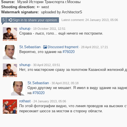
Source:
Музей Истории Транспорта г.Москвы
Shooting direction:
west

Watermark signature:
uploaded by ArchitectorS
5
Sign in to share your opinion
Latest comment: 24 January 2013, 05:06
shurup
·
19 October 2011, 12:51
Справа - лысо, голо... ещё ничего не построили.
St.Sebastian
·
·
Discussed fragment
28 April 2012, 17:21
Вероятно, это здание на
#76020
shurup
·
30 April 2012, 03:51
Нет, это мастерские сразу за полотном Казанской железной д
St.Sebastian
·
30 April 2012, 05:18
Одно другому не мешает. Я имел в виду здание на задн
на
#76020
rothast
·
24 January 2013, 05:06
По этой фотографии видно, что линия проводов на высоких с
пересекает шоссе за мостом в сторону области.