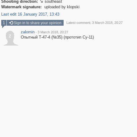
Shooting direction:
southeast

Watermark signature:
uploaded by klopski
Last edit 16 January 2017, 13:43
1
Sign in to share your opinion
Latest comment: 3 March 2018, 20:27
zalomin
·
3 March 2018, 20:27
z
Опытный Т-47-4 (№35) (прототип Су-11)