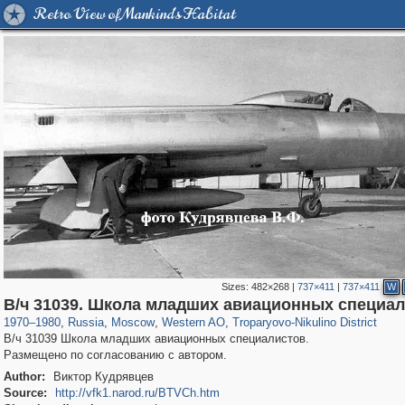
Retro View of Mankind's Habitat
Sizes:
482×268
|
737×411
|
737×411
W
319,716
1,405,939
8,286
27,128
29,243
310
2,259
7
В/ч 31039. Школа младших авиационных специа
1970
–
1980
,
Russia
,
Moscow
,
Western AO
,
Troparyovo-Nikulino District
В/ч 31039 Школа младших авиационных специалистов.
Размещено по согласованию с автором.
Author:
Виктор Кудрявцев
Source:
http://vfk1.narod.ru/BTVCh.htm