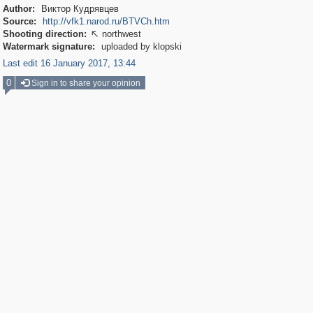
Author:
Виктор Кудрявцев
Source:
http://vfk1.narod.ru/BTVCh.htm
Shooting direction:
northwest

Watermark signature:
uploaded by klopski
Last edit 16 January 2017, 13:44
0
Sign in to share your opinion