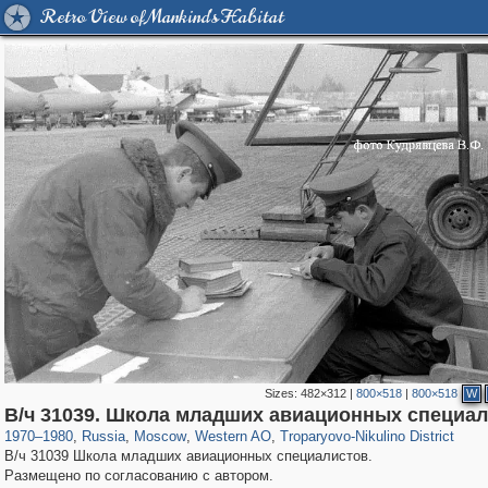
Retro View of Mankind's Habitat
Sizes:
482×312
|
800×518
|
800×518
W
319,716
1,405,928
8,286
27,128
29,243
310
2,259
7
В/ч 31039. Школа младших авиационных специа
1970
–
1980
,
Russia
,
Moscow
,
Western AO
,
Troparyovo-Nikulino District
В/ч 31039 Школа младших авиационных специалистов.
Размещено по согласованию с автором.