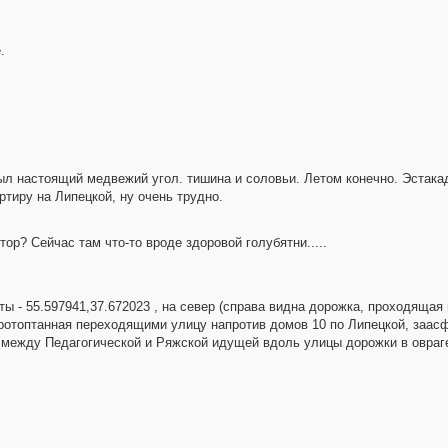
.
ыл настоящий медвежий угол. тишина и соловьи. Летом конечно. Эстакад
ртиру на Липецкой, ну очень трудно.
ор? Сейчас там что-то вроде здоровой голубятни.....
ы - 55.597941,37.672023 , на север (справа видна дорожка, проходяща
 протоптанная переходящими улицу напротив домов 10 по Липецкой, заас
 между Педагогической и Ряжской идущей вдоль улицы дорожки в овраге 