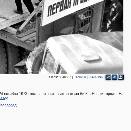
Sizes:
864×662
|
912×700
|
2560×1965
W
 октября 1973 года на строительство дома 6/03 в Новом городе. На
4469
.
456239985