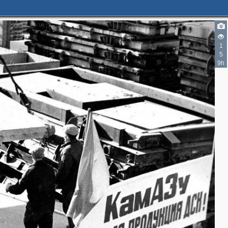
1
5
9h