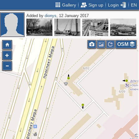
Gallery
Sign up
Login
EN
Added by
dionys
, 12 January 2017
OSM