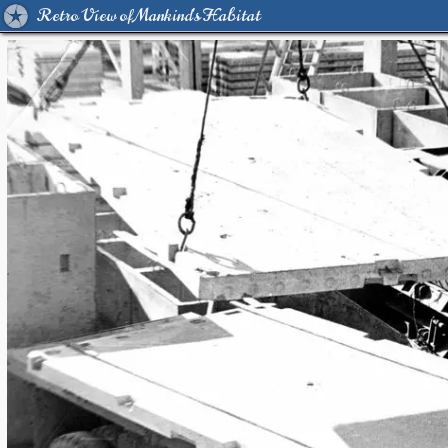
Retro View of Mankind's Habitat