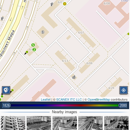
5
2
Leaflet
| ©
SCANEX ITC LLC
| ©
OpenStreetMap
contributors
2
1826
2000
2
Nearby images