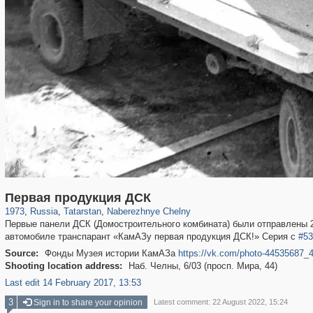
16,583
1,406,257
179
29,243
1,321
Первая продукция ДСК
1973
,
Russia
,
Tatarstan
,
Naberezhnye Chelny
Первые панели ДСК (Домостроительного комбината) были отправлены 24
автомобиле транспарант «КамАЗу первая продукция ДСК!» Серия с
#53
Source:
Фонды Музея истории КамАЗа
https://vk.com/photo-44535687_
Shooting location address:
Наб. Челны, 6/03 (просп. Мира, 44)
Last edit 14 February 2017, 13:53
3
Sign in to share your opinion
Latest comment: 22 August 2022, 15:24