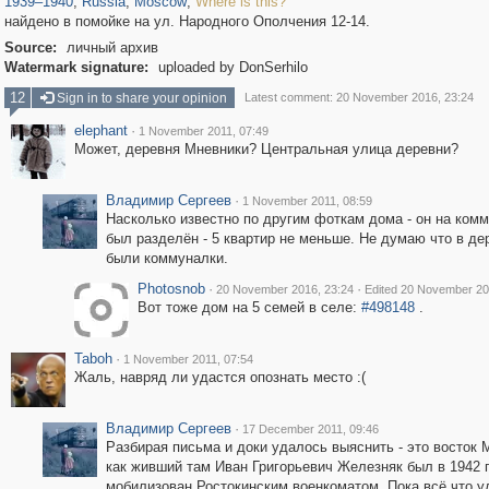
1939
–
1940
,
Russia
,
Moscow
,
Where is this?
найдено в помойке на ул. Народного Ополчения 12-14.
Source:
личный архив
Watermark signature:
uploaded by DonSerhilo
12
Sign in to share your opinion
Latest comment: 20 November 2016, 23:24
elephant
·
1 November 2011, 07:49
Может, деревня Мневники? Центральная улица деревни?
Владимир Сергеев
·
1 November 2011, 08:59
Насколько известно по другим фоткам дома - он на ком
был разделён - 5 квартир не меньше. Не думаю что в де
были коммуналки.
Photosnob
·
·
20 November 2016, 23:24
Edited 20 November 20
Вот тоже дом на 5 семей в селе:
#498148
.
Taboh
·
1 November 2011, 07:54
Жаль, навряд ли удастся опознать место :(
Владимир Сергеев
·
17 December 2011, 09:46
Разбирая письма и доки удалось выяснить - это восток 
как живший там Иван Григорьевич Железняк был в 1942 
мобилизован Ростокинским военкоматом. Пока всё что у