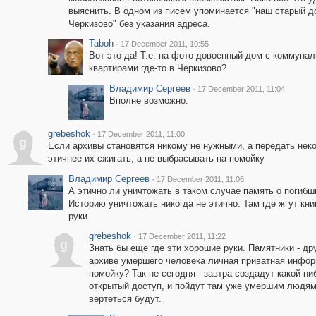
выяснить. В одном из писем упоминается "наш старый д
Черкизово" без указания адреса.
Taboh
·
17 December 2011, 10:55
Вот это да! Т.е. на фото довоенный дом с коммуна
квартирами где-то в Черкизово?
Владимир Сергеев
·
17 December 2011, 11:04
Вполне возможно.
grebeshok
·
17 December 2011, 11:00
g
Если архивы становятся никому не нужными, а передать неко
этичнее их сжигать, а не выбрасывать на помойку
Владимир Сергеев
·
17 December 2011, 11:06
А этично ли уничтожать в таком случае память о погибш
Историю уничтожать никогда не этично. Там где жгут кн
руки.
grebeshok
·
17 December 2011, 11:22
g
Знать бы еще где эти хорошие руки. Памятники - дру
архиве умершего человека личная приватная информ
помойку? Так не сегодня - завтра создадут какой-ни
открытый доступ, и пойдут там уже умершим людям 
вертеться будут.