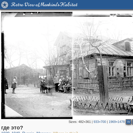
Retro View of Mankind's Habitat
Sizes:
482×361
|
933×700
|
1969×1478
W
319,716
1,405,783
8,286
29,243
где это?