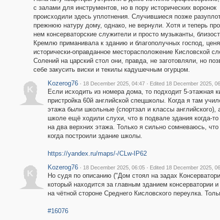
с залами для инструментов, но в пору исторических воронок
происходили здесь уплотнения. Случившиеся позже разупло
прежнюю натуру дому, однако, не вернули. Хотя и теперь пр
нем консерваторские служители и просто музыканты, близост
Кремлю приманивала к зданию и благополучных господ, цен
исторически-оправданное месторасположение Кисловской сл
Солений на царский стол они, правда, не заготовляли, но по
себе закусить виски и текилы кадушечным огурцом.
Kozerog76
·
·
18 December 2025, 04:47
Edited 18 December 2025, 06
K
Если исходить из номера дома, то подходит 5-этажная к
пристройка 60й английской спецшколы. Когда я там училс
этажа были школьные (спортзал и классы английского), 
школе ещë ходили слухи, что в подвале здания когда-то 
на два верхних этажа. Только я сильно сомневаюсь, что
когда построили здание школы.
https://yandex.ru/maps/-/CLw-IP62
Kozerog76
·
·
18 December 2025, 06:05
Edited 18 December 2025, 06
K
Но судя по описанию ("Дом стоял на задах Консерватори
который находится за главным зданием консерватории и
на чётной стороне Среднего Кисловского переулка. Тольк
#16076