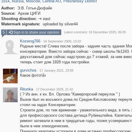
1914
,
Russia
,
Moscow
,
Central AO
,
Presnensky District
Author:
Э.В. Готье-Дюфайе
Source:
Архив ЦИГИ
Shooting direction:
east

Watermark signature:
uploaded by silver44
5
Sign in to share your opinion
Latest comment: 18 December 2025, 06:05
Kozerog766
·
16 September 2009, 13:22
K
Родные места! Слева после забора - задняя часть здания Мо
консерватории. Вместо забора сейчас - сквер школы №1243.
двухэтажный дом сейчас надстроен до 7 этажей, за ним вмес
теперь стоит дом 1928 года постройки.
gurvichos
·
17 January 2021, 23:58
Какое фото!👍
Ritunka
·
17 December 2025, 21:42
( ? Из анн. к кн. Вл. Орлова "Камергерский переулок " )
Вызов был из восьмого дома по Средне-Кисловскому переул
стоял на задах Консерватории.
Строили дом, по тем временам - уважительного вида, в пять 
для профессорского состава детища Рубинштейна. Капитал
ремонт затевали в нем в тридцатые годы, позже усовершенс
были в нем эпизодические,
Поначалу квартиры устроили в доме истинно профессорские,