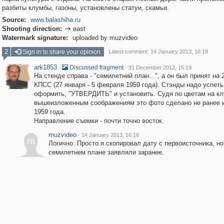
разбиты клумбы, газоны, установлены статуи, скамьи.
Source:
www.balashiha.ru
Shooting direction:
east

Watermark signature:
uploaded by muzvideo
2
Sign in to share your opinion
Latest comment: 14 January 2013, 16:18
ark1853
·
·
Discussed fragment
31 December 2012, 15:19
На стенде справа - "семилетний план...", а он был принят на 
КПСС (27 января - 5 февраля 1959 года). Стэнды надо успеть
оформить, "УТВЕРДИТЬ" и установить. Судя по цветам на кл
вышеизложенным соображениям это фото сделано не ранее 
1959 года.
Направление съемки - почти точно восток.
muzvideo
·
14 January 2013, 16:18
m
Логично. Просто я скопировал дату с первоисточника, но
семилетнем плане заявляли заранее.