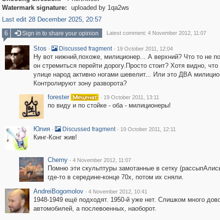
Watermark signature:
uploaded by 1qa2ws
Last edit 28 December 2025, 20:57
6
Sign in to share your opinion
Latest comment: 4 November 2012, 11:07
Stos
·
·
Discussed fragment
19 October 2011, 12:04
Ну вот нижний,похоже, милиционер... А верхний? Что то не п
он стремиться перейти дорогу.Просто стоит? Хотя видно, что
улице народ активно ногами шевелит... Или это ДВА милици
Контролируют зону разворота?
forester
·
19 October 2011, 13:11
по виду и по стойке - оба - милиционеры!
Юлия
·
·
Discussed fragment
19 October 2011, 12:11
Кинг-Конг жив!
Cherny
·
4 November 2012, 11:07
Помню эти скульптуры замотанные в сетку (рассыпАлис
где-то в середине-конце 70х, потом их сняли.
AndreiBogomolov
·
4 November 2012, 10:41
1948-1949 ещё подходят. 1950-й уже нет. Слишком много дов
автомобилей, а послевоенных, наоборот.