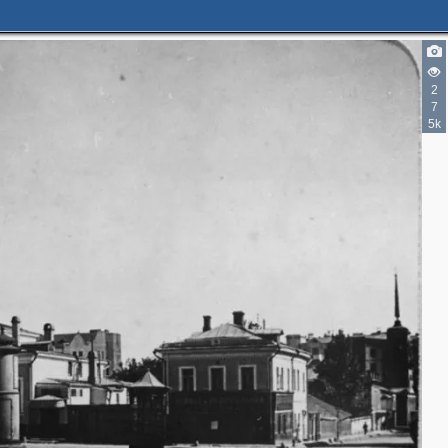
2
7
5k
5
6
3
2
3
2
6