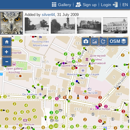
Gallery
Sign up
Login
EN
Added by
silver44
, 31 July 2009
3
2
2
3
3
5
2
5
3
3
OSM
2
7
2
2
2
5
2
4
3
6
2
5
3
2
3
3
4
2
6
5
3
2
2
5
2
9
4
2
2
4
3
2
6
4
4
2
2
2
2
2
4
8
2
2
2
5
2
5
3
10
3
8
7
3
2
2
11
8
7
6
2
3
2