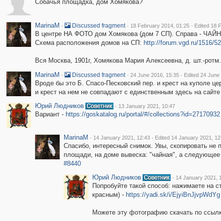
Собачья площадка, дом Хомякова?
MarinaM
·
·
·
Discussed fragment
18 February 2014, 01:25
Edited 18 
В центре НА ФОТО дом Хомякова (дом 7 СП). Справа - ЧАЙН
Схема расположения домов на СП:
http://forum.vgd.ru/1516/
Вся Москва, 1901г, Хомякова Мария Алексеевна, д. шт.-ротм.
MarinaM
·
·
·
Discussed fragment
24 June 2016, 15:35
Edited 24 June
Вроде бы это Б. Спасо-Песковский пер. и крест на куполе це
и крест на нем не совпадают с единственным здесь на сайте
Юрий Людников
·
13 January 2021, 10:47
Вариант -
https://goskatalog.ru/portal/#/collections?id=27170932
MarinaM
·
·
14 January 2021, 12:43
Edited 14 January 2021, 12
Спасибо, интересный снимок. Увы, скопировать не 
площади, на доме вывеска: "чайная", а следующее с
#8440
Юрий Людников
·
14 January 2021, 
Попробуйте такой способ: нажимаете на 
красным) -
https://yadi.sk/i/EjyiBnJjvpWdYg
Можете эту фотографию скачать по ссыл