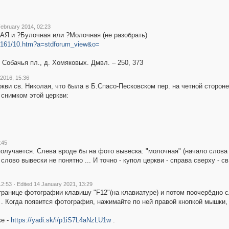
February 2014, 02:23
АЯ и ?Булочная или ?Молочная (не разобрать)
52161/10.htm?a=stdforum_view&o=
 Собачья пл., д. Хомяковых. Дмвл. – 250, 373
 2016, 15:36
ркви св. Николая, что была в Б.Спасо-Песковском пер. на четной стороне
 снимком этой церкви:
:45
получается. Слева вроде бы на фото вывеска: "молочная" (начало слова 
лово вывески не понятно ... И точно - купол церкви - справа сверху - с
·
12:53
Edited 14 January 2021, 13:29
странице фотографии клавишу "F12"(на клавиатуре) и потом поочерёдно
. Когда появится фотография, нажимайте по ней правой кнопкой мышки, 
ке -
https://yadi.sk/i/p1iS7L4aNzLU1w
.