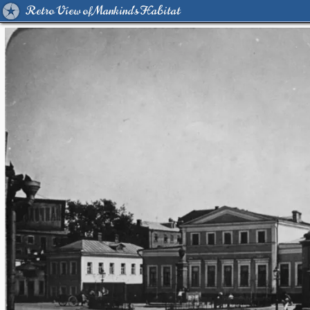
Retro View of Mankind's Habitat