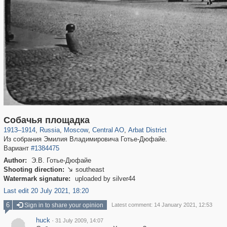
319,780
1,406,255
159,978
8,286
29,243
5,916
13,485
356
Собачья площадка
1913
–
1914
,
Russia
,
Moscow
,
Central AO
,
Arbat District
Из собрания Эмилия Владимировича Готье-Дюфайе.
Вариант
#1384475
Author:
Э.В. Готье-Дюфайе
Shooting direction:
southeast

Watermark signature:
uploaded by silver44
Last edit 20 July 2021, 18:20
6
Sign in to share your opinion
Latest comment: 14 January 2021, 12:53
huck
·
31 July 2009, 14:07