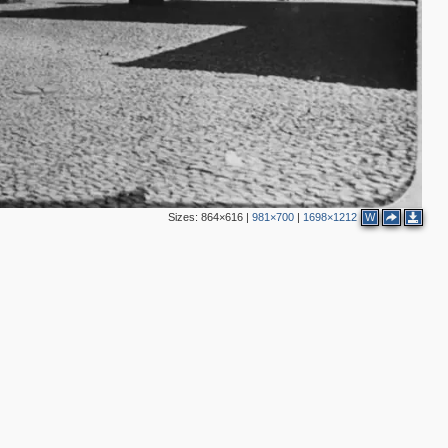
3
8
7
2
4
2
4
2
Sizes:
864×616
|
981×700
|
1698×1212
W