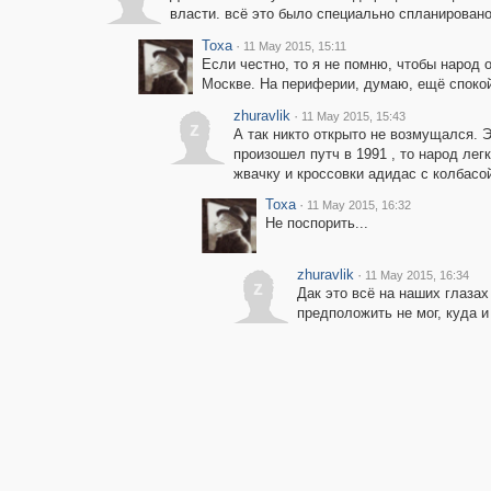
власти. всё это было специально спланировано
Toxa
·
11 May 2015, 15:11
Если честно, то я не помню, чтобы народ 
Москве. На периферии, думаю, ещё спокой
zhuravlik
·
11 May 2015, 15:43
z
А так никто открыто не возмущался. Э
произошел путч в 1991 , то народ ле
жвачку и кроссовки адидас с колбасо
Toxa
·
11 May 2015, 16:32
Не поспорить...
zhuravlik
·
11 May 2015, 16:34
z
Дак это всё на наших глазах
предположить не мог, куда и