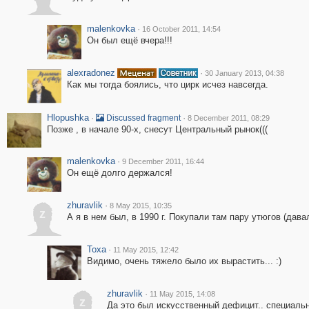
malenkovka
·
16 October 2011, 14:54
Он был ещё вчера!!!
alexradonez
·
30 January 2013, 04:38
Как мы тогда боялись, что цирк исчез навсегда.
Hlopushka
·
·
Discussed fragment
8 December 2011, 08:29
Позже , в начале 90-х, снесут Центральный рынок(((
malenkovka
·
9 December 2011, 16:44
Он ещё долго держался!
zhuravlik
·
8 May 2015, 10:35
z
А я в нем был, в 1990 г. Покупали там пару утюгов (давал
Toxa
·
11 May 2015, 12:42
Видимо, очень тяжело было их вырастить... :)
zhuravlik
·
11 May 2015, 14:08
z
Да это был искусственный дефицит.. специаль