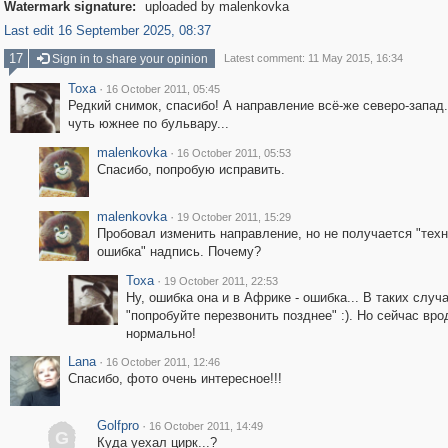
Watermark signature:
uploaded by malenkovka
Last edit 16 September 2025, 08:37
17
Sign in to share your opinion
Latest comment: 11 May 2015, 16:34
Toxa
·
16 October 2011, 05:45
Редкий снимок, спасибо! А направление всё-же северо-запад.
чуть южнее по бульвару...
malenkovka
·
16 October 2011, 05:53
Спасибо, попробую исправить.
malenkovka
·
19 October 2011, 15:29
Пробовал изменить направление, но не получается "тех
ошибка" надпись. Почему?
Toxa
·
19 October 2011, 22:53
Ну, ошибка она и в Африке - ошибка... В таких случ
"попробуйте перезвонить позднее" :). Но сейчас вро
нормально!
Lana
·
16 October 2011, 12:46
Спасибо, фото очень интересное!!!
Golfpro
·
16 October 2011, 14:49
G
Куда уехал цирк...?