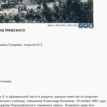
Sizes:
800×505
|
800×505
W
ра Невского
зина Губарева, открытка N 3.
точнике.
 9, в официальной части в разделе «разные известия по епархии»
ального училище, священник Александр Колмаков, 18 ноября 1881 года,
еркви Новозыбковского тюремного замка». Возможно храм был