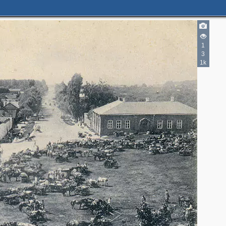
1
3
1k