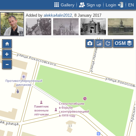
Gallery
Sign up
Login
EN
Added by
alekka4alin2012
, 8 January 2017
OSM