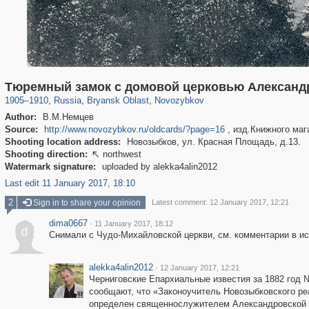
1,405,796
1,594
53
29,243
42
Тюремный замок с домовой церковью Александ
1905
–
1910
,
Russia
,
Bryansk Oblast
,
Novozybkov
Author:
В.М.Немцев
Source:
http://www.novozybkov.ru/oldcards/?page=16
, изд.Книжного мага
Shooting location address:
Новозыбков, ул. Красная Площадь, д.13.
Shooting direction:
northwest

Watermark signature:
uploaded by alekka4alin2012
Last edit 11 January 2017, 18:10
2
Sign in to share your opinion
Latest comment: 12 January 2017, 12:21
dima0667
·
11 January 2017, 18:12
d
Снимали с Чудо-Михайловской церкви, см. комментарии в ис
alekka4alin2012
·
12 January 2017, 12:21
Черниговские Епархиальные известия за 1882 год №
сообщают, что «Законоучитель Новозыбковского ре
определен священнослужителем Александровской ц