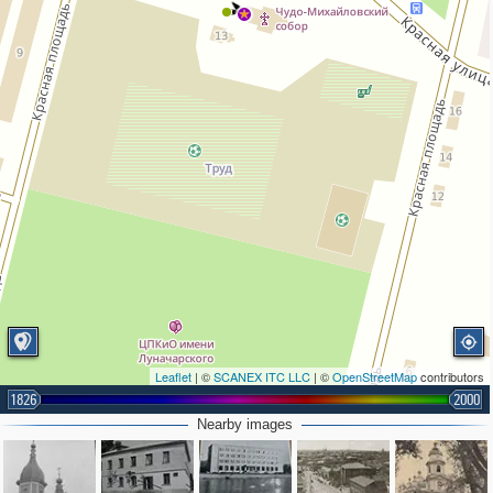
Leaflet
| ©
SCANEX ITC LLC
| ©
OpenStreetMap
contributors
1826
2000
Nearby images