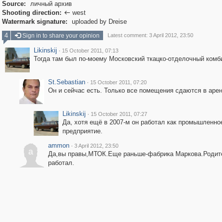
Source:
личный архив
Shooting direction:
west

Watermark signature:
uploaded by Dreise
4
Sign in to share your opinion
Latest comment: 3 April 2012, 23:50
Likinskij
·
15 October 2011, 07:13
Тогда там был по-моему Московский ткацко-отделочный комб
St.Sebastian
·
15 October 2011, 07:20
Он и сейчас есть. Только все помещения сдаются в арен
Likinskij
·
15 October 2011, 07:27
Да, хотя ещё в 2007-м он работал как промышленно
предприятие.
ammon
·
3 April 2012, 23:50
a
Да,вы правы,МТОК.Еще раньше-фабрика Маркова.Родит
работал.