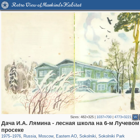
Retro View of Mankind's Habitat
Sizes:
482×325
|
1037×700
|
4773×3221
W
Дача И.А. Лямина - лесная школа на 6-м Лучевом
319,780
1,406,450
8,286
20,925
29,243
306
5,622
49
2,775
6
просеке
1975
–
1976
,
Russia
,
Moscow
,
Eastern AO
,
Sokolniki
,
Sokolniki Park