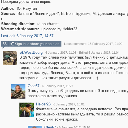
Передана достаточно верно.
Author:
Ю. Ракутин
Source:
Из книги "Ленин и дети", В. Бонч-Бруевич, М, Детская литерат
г.
Shooting direction:
southwest

Watermark signature:
uploaded by Helder23
Last edit 6 January 2017, 14:57
56
Sign in to share your opinion
Latest comment: 13 February 2017, 21:00
St.WestBourg
·
·
6 January 2017, 11:03
Edited 6 January 2017, 11:04
В 1976 году там слева уже памятник был Ленину с детишкам
каменный забор вокруг дома. А этот рисунок, хоть и семидес
годов, но он как бы исторический, значит в датировке должен
год приезда туда Ленина, благо, это всё это известно. Тоже в
загогулина - как такие рисунки датировать. :)
Oleg67
·
6 January 2017, 11:27
Этому рисунку вообще здесь не место. Это не вид с нат
просто фантазия художника.
Helder23
·
6 January 2017, 15:01
Фантазия-не фантазия, а передана неплохо. Раз пр
разрешено картины выкладывать, то я решил разно
Сокольнические краски.
Oleg67
·
6 January 2017, 15:10