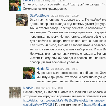
Helder23
·
28 January 2017, 21:46
От кого, от кого, а от тебя такой "халтуры" не ожидал. 
Сокольническом краеведении.
St.WestBourg
·
29 January 2017, 14:09
Буду там - специально сделаю фото. По крайней ме
вдоль северного фасада под прямым углом (откуда 
точно старый забор - сверху решётка, а основание с
территории. Остальная площадь примыкает к другой
поручиться не могу. Но, по логике, забором обычно
даже сейчас он сохранился не полностью, раньше о
Как бы то ни было, тыльная сторона школы по-любом
точки, с северо-востока, а там - забор есть. И при
Но художника при желании можно оправдать. Наприм
и стоит к нему спиной или даже оперевшись на него
пропорции там всё-равно условны.
Helder23
·
30 January 2017, 19:15
Ну раньше был, естественно, а сейчас нет. За
минимум три раза, это хорошо заметно когда и
только на участке 6-го Лучевого - от сторожки 
MadSin
·
13 February 2017, 19:05
Цоколь ограды и пилоны калитки выполнены из белого к
исторической ограды с воротами является объектом кул
http://data.mos.ru/opendata/7702155262-obekty-kulturnogo-n
naslediya/row/7704381
Где же там кирпич?
https://fotki.y