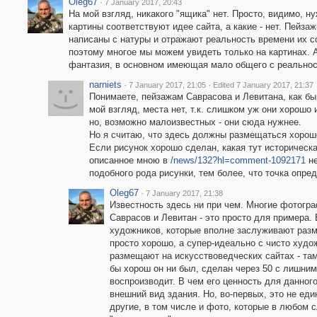
Oleg67
·
7 January 2017, 20:43
На мой взгляд, никакого "ящика" нет. Просто, видимо, н
картины соответствуют идее сайта, а какие - нет. Пейза
написаны с натуры и отражают реальность времени их с
поэтому многое мы можем увидеть только на картинах. 
фантазия, в основном имеющая мало общего с реальност
narniets
·
·
7 January 2017, 21:05
Edited 7 January 2017, 21:37
Понимаете, пейзажам Саврасова и Левитана, как бы
мой взгляд, места нет, т.к. слишком уж они хорошо 
но, возможно малоизвестных - они сюда нужнее.
Но я считаю, что здесь должны размещаться хорош
Если рисунок хорошо сделан, какая тут историческ
описанное мною в
/news/132?hl=comment-1092171
не
подобного рода рисунки, тем более, что точка опред
Oleg67
·
7 January 2017, 21:38
Известность здесь ни при чем. Многие фотогра
Саврасов и Левитан - это просто для примера.
художников, которые вполне заслуживают разм
просто хорошо, а супер-идеально с чисто худож
размещают на искусствоведческих сайтах - там
бы хорош он ни был, сделан через 50 с лишним
воспроизводит. В чем его ценность для данног
внешний вид здания. Но, во-первых, это не еди
другие, в том числе и фото, которые в любом с