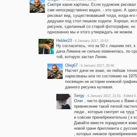
Смотря какие картины. Если художник рисовал 
сам непосредственно видел, - это одно. А здес
рисовал вид, существовавший тогда, когда его
дедушки под стол пешком ходили. Хорошо, есл
рисунок, сделанный со старой фотографии, но
однозначно мы и этого утверждать не можем.
Helder23
·
6 January 2017, 15:52
Ну согласитесь, что за 50 с лишним лет, к
дача Лямина не сильно изменилась, по ср
той, которую застал Ленин.
Oleg67
·
6 January 2017, 20:46
Насчет дачи не знаю, но пейзаж точн
нарисованы или по состоянию на 1975
посвящен не истории книжной графики
данного рисунка нулевая.
Sergy
·
·
6 January 2017, 21:51
Edited 6
Олег , чисто формально с Вами с
привнесение такой легкой пастели
люди , которые смотрят на труд "
и совсем пренебрежительно ( к к
Давайте вместе порадуемся живо
новой грани бриллианта с русски
, которых никакое пренебрежение 