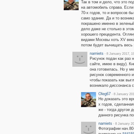
Так в том и дело, что это по
на автомобиль справа. Если
70-х годов, то и вопросов б
само здание. Да и то возник
покрашено именно в зеленый 
дело даже не столько в этом
хорошего прецедента. Оглян
видами Москвы хоть XV века 
потом будет вычищать весь 
narniets
·
8 January 2017, 1
Рисунок подан как раз не
сайте, имею в виду). Кн
она готовилась. Но у м
рисунок современного и
чтобы показать как выг
возникало диссонанса с
Oleg67
·
8 January 201
Но доказать это в
х годов, сделанная
же - тогда другое д
данного рисунка по
narniets
·
8 January 20
Фотографии нач.80
внимание на
#4415