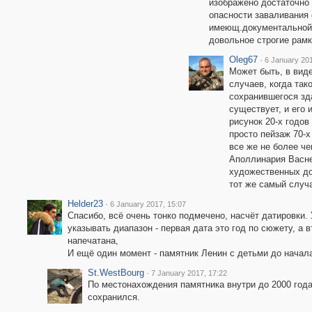
изображено достаточно т
опасности заваливания 
имеющ.документальной ц
довольное строгие рамк
Oleg67
·
6 January 201
Может быть, в вид
случаев, когда так
сохранившегося зда
существует, и его 
рисунок 20-х годов
просто пейзаж 70-х
все же не более ч
Аполлинария Васне
художественных до
тот же самый случ
Helder23
·
6 January 2017, 15:07
Спасибо, всё очень тонко подмечено, насчёт датировки.
указывать диапазон - первая дата это год по сюжету, а в
напечатана,
И ещё один момент - памятник Ленин с детьми до начала
St.WestBourg
·
7 January 2017, 17:22
По местонахождения памятника внутри до 2000 года -
сохранился.