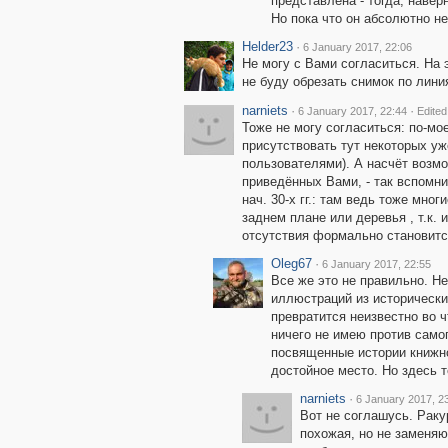
представлена - тогда, навер
Но пока что он абсолютно н
Helder23
·
6 January 2017, 22:06
Не могу с Вами согласиться. На э
не буду обрезать снимок по лини
narniets
·
·
6 January 2017, 22:44
Edited
Тоже не могу согласиться: по-мо
присутствовать тут некоторых уж
пользователями). А насчёт возмо
приведённых Вами, - так вспо
нач. 30-х гг.: там ведь тоже мног
заднем плане или деревья , т.к. и
отсутствия формально становитс
Oleg67
·
6 January 2017, 22:55
Все же это не правильно. Не
иллюстраций из исторически
превратится неизвестно во ч
ничего не имею против самог
посвященные истории книжно
достойное место. Но здесь 
narniets
·
6 January 2017, 2
Вот не соглашусь. Ракур
похожая, но не замен