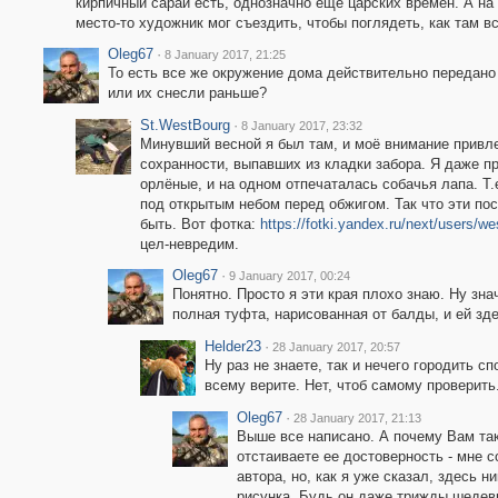
кирпичный сарай есть, однозначно ещё царских времён. А на
место-то художник мог съездить, чтобы поглядеть, как там вс
Oleg67
·
8 January 2017, 21:25
То есть все же окружение дома действительно передано 
или их снесли раньше?
St.WestBourg
·
8 January 2017, 23:32
Минувший весной я был там, и моё внимание привле
сохранности, выпавших из кладки забора. Я даже п
орлёные, и на одном отпечаталась собачья лапа. Т.е
под открытым небом перед обжигом. Так что эти по
быть. Вот фотка:
https://fotki.yandex.ru/next/users/w
цел-невредим.
Oleg67
·
9 January 2017, 00:24
Понятно. Просто я эти края плохо знаю. Ну знач
полная туфта, нарисованная от балды, и ей зде
Helder23
·
28 January 2017, 20:57
Ну раз не знаете, так и нечего городить сп
всему верите. Нет, чтоб самому проверить
Oleg67
·
28 January 2017, 21:13
Выше все написано. А почему Вам так
отстаиваете ее достоверность - мне 
автора, но, как я уже сказал, здесь 
рисунка. Будь он даже трижды шедевр