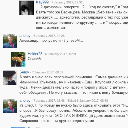
Kay999
·
7 January 2017, 17:32
... 2 датировки, говорите ..?... "год по сюжету" и "го
Взять того же Васнецова. Москва 15-го века - как он
движется .... археология, реставрация с тех пор уж
мягко говоря немного по-другому ...... и "процесс идё
опять изменятся.
andrey
·
6 January 2017, 14:26
Александр, пропустили - ЛучевоМ...
Helder23
·
6 January 2017, 15:01
Спасибо.
Sergy
·
7 January 2017, 00:07
А зато я знаю всех персонажей поименно . Самая дальняя и м
Ильинична Ульянова , ну и наконец - Сам . Крупская любила 
туда . Ленин действительно часто и подолгу играл с детьми 
себя обещания . Не могу сказать , что питаю к нему большую 
andrey
·
·
7 January 2017, 15:48
Edited 8 January 2017, 08:59
Ув.Oleg67, по моему не нужно было здесь открывать этот "Ящ
споров...Я был сразу против...Абсолютно уверен, что больш
художника, ну или - ЭТО ТАК Я ВИЖУ...))) Даже знаменитые 
Саврасова...ни то , ни другое недоказуемо...