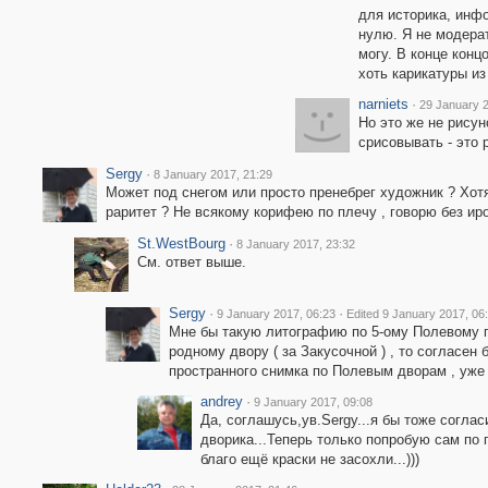
для историка, инф
нулю. Я не модерат
могу. В конце конц
хоть карикатуры из
narniets
·
29 January 2
Но это же не рисун
срисовывать - это 
Sergy
·
8 January 2017, 21:29
Может под снегом или просто пренебрег художник ? Хот
раритет ? Не всякому корифею по плечу , говорю без иро
St.WestBourg
·
8 January 2017, 23:32
См. ответ выше.
Sergy
·
·
9 January 2017, 06:23
Edited 9 January 2017, 06
Мне бы такую литографию по 5-ому Полевому пе
родному двору ( за Закусочной ) , то согласен 
пространного снимка по Полевым дворам , уже 
andrey
·
9 January 2017, 09:08
Да, соглашусь,ув.Sergy...я бы тоже согла
дворика...Теперь только попробую сам по 
благо ещё краски не засохли...)))