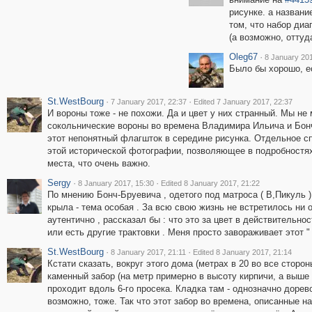
рисунке. а названи
том, что набор диа
(а возможно, оттуд
Oleg67
·
8 January 201
Было бы хорошо, е
St.WestBourg
·
·
7 January 2017, 22:37
Edited 7 January 2017, 22:37
И вороны тоже - не похожи. Да и цвет у них странный. Мы не
сокольнические вороны во времена Владимира Ильича и Бонч
этот непонятный флагшток в середине рисунка. Отдельное с
этой исторической фотографии, позволяющее в подробностях
места, что очень важно.
Sergy
·
·
8 January 2017, 15:30
Edited 8 January 2017, 21:22
По мнению Бонч-Бруевича , одетого под матроса ( В,Пикуль )
крыла - тема особая . За всю свою жизнь не встретилось ни 
аутентично , рассказал бы : что это за цвет в действительнос
или есть другие трактовки . Меня просто завораживает этот " 
St.WestBourg
·
·
8 January 2017, 21:11
Edited 8 January 2017, 21:14
Кстати сказать, вокруг этого дома (метрах в 20 во все стор
каменный забор (на метр примерно в высоту кирпичи, а выше 
проходит вдоль 6-го просека. Кладка там - однозначно доре
возможно, тоже. Так что этот забор во времена, описанные н