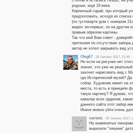
столбы и остались ЛИШЬ, на учас
родные, ещё 19 века.
Кирпичный сарай, про который уп
предположить, исходя из списка 
(по гуглокарте дом с номером 21с
виден: во-первых, он на другом к
правым обрезом картины.
Так что мой Вам совет - доверяйт
претензия по отсутствию забора д
автор не хотел закрывать вид у
Oleg67
·
·
28 January 2017, 21:49
Но если на рисунке нет этог
значит, это уже не реальный
захочет нарисовать вид с М
где Исторический музей? Да
собор. Художник имеет на эт
места, то есть в принципе ф
такую картину? Я думаю, что
кавалер всех орденов, какие
данного сайта этот забор им
Иначе можно уйти очень дале
narniets
·
28 January 2017, 
На знаменитых панорамах
вырезали "лишнии" дета