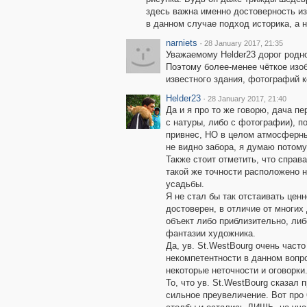
здесь важна именно достоверность из
в данном случае подход историка, а 
narniets
·
28 January 2017, 21:35
Уважаемому Helder23 дорог родно
Поэтому более-менее чёткое изоб
известного здания, фотографий к
Helder23
·
28 January 2017, 21:40
Да и я про то же говорю, дача пе
с натуры, либо с фотографии), п
привнес, НО в целом атмосферн
не видно забора, я думаю потому
Также стоит отметить, что справа
такой же точности расположено 
усадьбы.
Я не стал бы так отстаивать ценн
достоверен, в отличие от многих
объект либо приблизительно, либ
фантазии художника.
Да, ув. St.WestBourg очень часто
некомпетентности в данном вопро
некоторые неточности и оговорки
То, что ув. St.WestBourg сказал 
сильное преувеличение. Вот про 