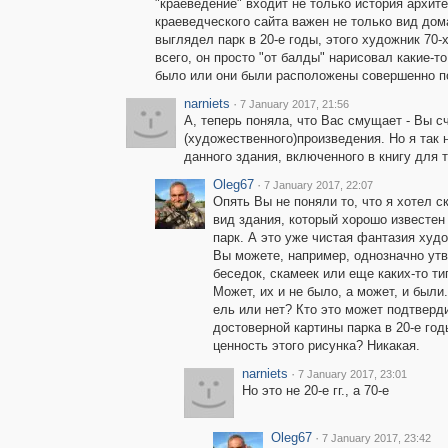
"краеведение" входит не только история архит
краеведческого сайта важен не только вид дома
выглядел парк в 20-е годы, этого художник 70-х
всего, он просто "от балды" нарисовал какие-т
было или они были расположены совершенно п
narniets
·
7 January 2017, 21:56
А, теперь поняла, что Вас смущает - Вы с
(художественного)произведения. Но я так н
данного здания, включенного в книгу для т
Oleg67
·
7 January 2017, 22:07
Опять Вы не поняли то, что я хотел с
вид здания, который хорошо известен и
парк. А это уже чистая фантазия худо
Вы можете, например, однозначно утв
беседок, скамеек или еще каких-то т
Может, их и не было, а может, и был
ель или нет? Кто это может подтверди
достоверной картины парка в 20-е го
ценность этого рисунка? Никакая.
narniets
·
7 January 2017, 23:01
Но это не 20-е гг., а 70-е
Oleg67
·
7 January 2017, 23:42