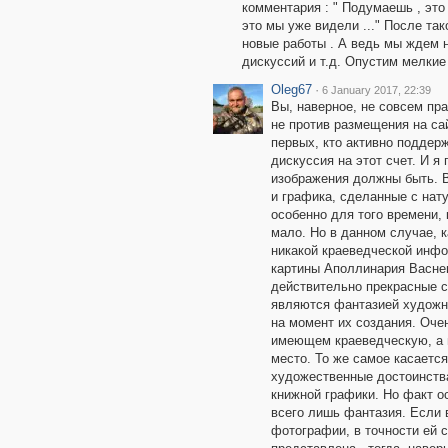
комментария : " Подумаешь , это в
это мы уже видели ..." После та
новые работы . А ведь мы ждем н
дискуссий и т.д. Опустим мелкие
Oleg67
·
6 January 2017, 22:39
Вы, наверное, не совсем пра
не против размещения на са
первых, кто активно поддер
дискуссия на этот счет. И я
изображения должны быть. В
и графика, сделанные с нат
особенно для того времени,
мало. Но в данном случае, к
никакой краеведческой инфо
картины Аполлинария Васне
действительно прекрасные с
являются фантазией художн
на момент их создания. Очен
имеющем краеведческую, а 
место. То же самое касается
художественные достоинства
книжной графики. Но факт ос
всего лишь фантазия. Если 
фотографии, в точности ей с