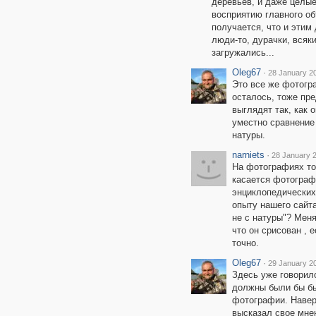
деревьев, и даже целые
восприятию главного об
получается, что и этим
люди-то, дурачки, всяки
загружались...
Oleg67
·
28 January 20
Это все же фотогра
осталось, тоже пр
выглядят так, как 
уместно сравнение 
натуры.
narniets
·
28 January 2
На фотографиях то
касается фотограф
энциклопедических и
опыту нашего сайта
не с натуры"? Меня
что он срисован , 
точно.
Oleg67
·
29 January 20
Здесь уже говорило
должны были бы бы
фотографии. Навер
высказал свое мнен