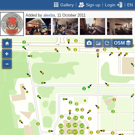
Gallery
Sign up
Login
EN
Added by
alexba
, 11 October 2011
2
3
6
3
4
2
2
3
2
2
2
3
2
2
OSM
2
2
2
2
2
2
2
3
2
2
2
7
15
2
2
24
17
13
13
14
38
57
10
3
2
2