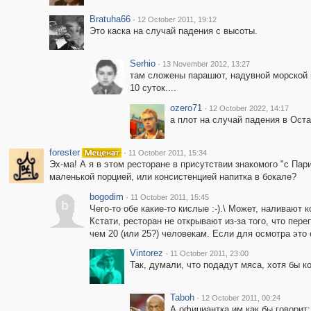
Bratuha66
·
12 October 2011, 19:12
Это каска на случай падения с высоты.
Serhio
·
13 November 2012, 13:27
там сложены парашют, надувной морской 
10 суток....
ozero71
·
12 October 2022, 14:17
а плот на случай падения в Оста
forester
·
11 October 2011, 15:34
Эх-ма! А я в этом ресторане в присутствии знакомого "с Пар
маленькой порцией, или консистенцией напитка в бокале?
bogodim
·
11 October 2011, 15:45
b
Чего-то обе какие-то кислые :-).\ Может, наливают 
Кстати, ресторан не открывают из-за того, что пе
чем 20 (или 25?) человекам. Если для осмотра это 
Vintorez
·
11 October 2011, 23:00
Так, думали, что подадут мяса, хотя бы к
Taboh
·
12 October 2011, 00:24
А официантка им как бы говорит