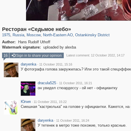
319,864
1,406,684
8,286
24,490
29,243
250
13,482
148
Ресторан «Седьмое небо»
1975
,
Russia
,
Moscow
,
North-Eastern AO
,
Ostankinsky District
Author:
Hans Rudolf Uthoff
Watermark signature:
uploaded by alexba
16
Sign in to share your opinion
Latest comment: 12 October 2022, 14:17
daryenka
·
11 October 2011, 15:16
У фотографа голова закружилась? Или это такой спецэффек
dracula525
·
11 October 2011, 16:21
он увидел стюардессу - ой нет - официантку
Юлия
·
11 October 2011, 15:22
Смешная "кастрюлька" на голове у официантки. Кажется, на 
daryenka
·
11 October 2011, 16:24
У тетенек в метро тоже похожие, только красные.