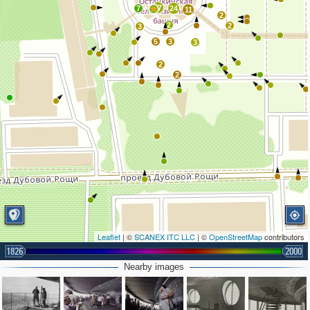
27
7
24
11
2
2
2
3
5
3
3
2
2
Leaflet
| ©
SCANEX ITC LLC
| ©
OpenStreetMap
contributors
1826
2000
Nearby images