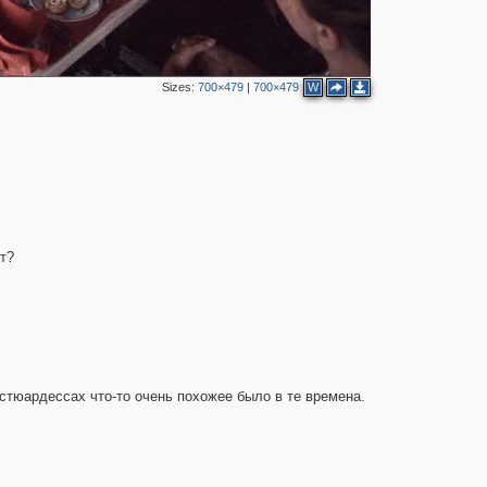
Sizes:
700×479
|
700×479
W
т?
стюардессах что-то очень похожее было в те времена.