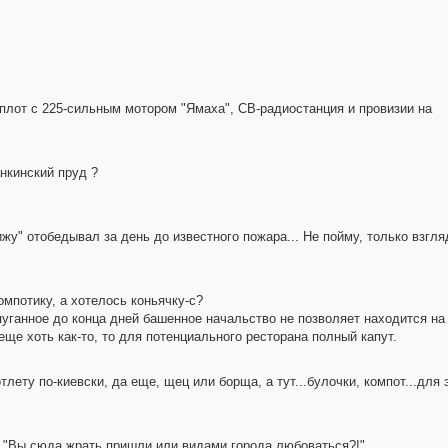
плот с 225-сильным мотором "Ямаха", СВ-радиостанция и провизии на
нкинский пруд ?
ижу" отобедывал за день до известного пожара... Не пойму, только взгл
компотику, а хотелось коньячку-с?
репуганное до конца дней башенное начальство не позволяет находится н
еще хоть как-то, то для потенциального ресторана полный капут.
отлету по-киевски, да еще, щец или борща, а тут...булочки, компот...дл
: "Вы сюда жрать пришли или видами города любоваться?!"