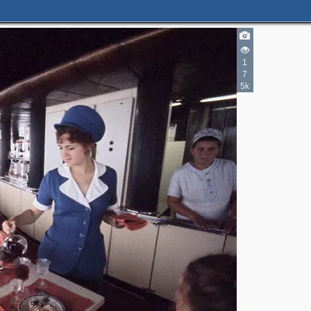
2
1
2
7
5k