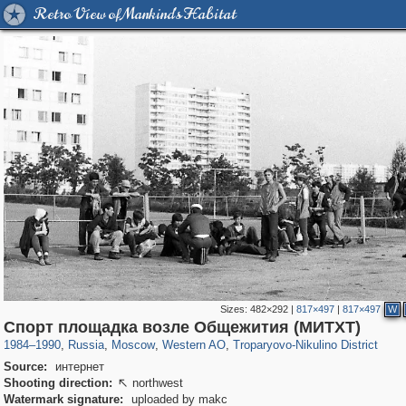
Retro View of Mankind's Habitat
Sizes:
482×292
|
817×497
|
817×497
W
319,780
1,406,255
8,286
27,129
29,243
310
2,259
7
Спорт площадка возле Общежития (МИТХТ)
1984
–
1990
,
Russia
,
Moscow
,
Western AO
,
Troparyovo-Nikulino District
Source:
интернет
Shooting direction:
northwest

Watermark signature:
uploaded by makc