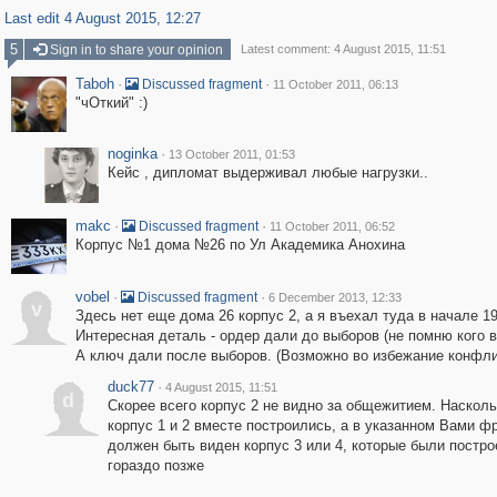
Last edit 4 August 2015, 12:27
5
Sign in to share your opinion
Latest comment: 4 August 2015, 11:51
Taboh
·
·
Discussed fragment
11 October 2011, 06:13
"чОткий" :)
noginka
·
13 October 2011, 01:53
Кейс , дипломат выдерживал любые нагрузки..
makc
·
·
Discussed fragment
11 October 2011, 06:52
Корпус №1 дома №26 по Ул Академика Анохина
vobel
·
·
Discussed fragment
6 December 2013, 12:33
v
Здесь нет еще дома 26 корпус 2, а я въехал туда в начале 19
Интересная деталь - ордер дали до выборов (не помню кого 
А ключ дали после выборов. (Возможно во избежание конфли
duck77
·
4 August 2015, 11:51
d
Скорее всего корпус 2 не видно за общежитием. Наскол
корпус 1 и 2 вместе построились, а в указанном Вами ф
должен быть виден корпус 3 или 4, которые были постр
гораздо позже