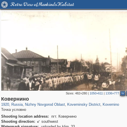
Retro View of Mankind's Habitat
Sizes:
482×280
|
1050×611
|
1336×777
W
1,406,840
27,536
29,243
373
30
1
12
1
Ковернино
1920
,
Russia
,
Nizhny Novgorod Oblast
,
Koverninsky District
,
Kovernino
Точка условно
Shooting location address:
пгт. Ковернино
Shooting direction:
southwest

Watermark signature:
uploaded by klim_33