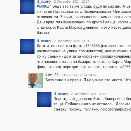
d_oxany
·
2 December 2024, 12:54
#608627
Ведь это та же улица, судя по церкви. А це
точно не Вознесенская, а Воздвиженская. Они заме
отличаются. Значит, направление съемки противоп
Да и вряд ли маршировали по другой улице, кроме к
главной. А Карла Маркса длинная, и это место дал
базара
d_oxany
·
2 December 2024, 13:01
Кстати, вот на этом фото
#1526685
(которое тоже н
расположено на улице Коммунистов) можно узнать 
точку съемки - дом за за часовней хорошо узнаваем.
что часовня стояла на базаре, то есть на Карла Мар
факт, это подтверждает так же вот это фото -
#2236
klim_33
·
2 December 2024, 14:52
Возможно вы правы. Я не узнаю это место. Что
d_oxany
·
2 December 2024, 15:46
Знаете, сам давно не был в Ковернино) Ко
тещи. Сейчас никого не осталось. Давайте
съезжу, похожу, погляжу, пофотографирую