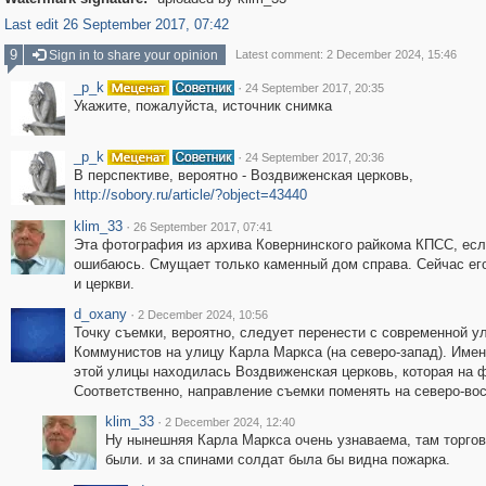
Last edit 26 September 2017, 07:42
9
Sign in to share your opinion
Latest comment: 2 December 2024, 15:46
_p_k
·
24 September 2017, 20:35
Укажите, пожалуйста, источник снимка
_p_k
·
24 September 2017, 20:36
В перспективе, вероятно - Воздвиженская церковь,
http://sobory.ru/article/?object=43440
klim_33
·
26 September 2017, 07:41
Эта фотография из архива Ковернинского райкома КПСС, есл
ошибаюсь. Смущает только каменный дом справа. Сейчас его
и церкви.
d_oxany
·
2 December 2024, 10:56
Точку съемки, вероятно, следует перенести с современной у
Коммунистов на улицу Карла Маркса (на северо-запад). Имен
этой улицы находилась Воздвиженская церковь, которая на 
Соответственно, направление съемки поменять на северо-вос
klim_33
·
2 December 2024, 12:40
Ну нынешняя Карла Маркса очень узнаваема, там торго
были. и за спинами солдат была бы видна пожарка.