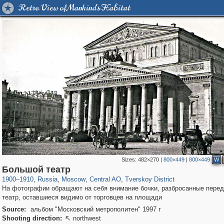
Retro View of Mankind's Habitat
Sizes:
482×270
|
800×449
|
800×449
W
319,780
1,406,298
159,978
8,286
29,243
5,916
53,034
2,283
Большой театр
1900
–
1910
,
Russia
,
Moscow
,
Central AO
,
Tverskoy District
На фотографии обращают на себя внимание бочки, разбросанные перед
театр, оставшиеся видимо от торговцев на площади
Source:
альбом "Московский метрополитен" 1997 г
Shooting direction:
northwest
