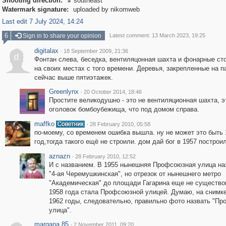
Shooting direction:
southeast

Watermark signature:
uploaded by nikomweb
Last edit 7 July 2024, 14:24
6
Sign in to share your opinion
Latest comment: 13 March 2023, 19:25
digitalax
·
18 September 2009, 21:36
d
Фонтан слева, беседка, вентиляцонная шахта и фонарные ст
на своих местах с того времени. Деревья, закрепленные на п
сейчас выше пятиэтажек.
Greenlynx
·
20 October 2014, 18:46
Простите великодушно - это не вентиляционная шахта, э
оголовок бомбоубежища, что под домом справа.
maffko
·
28 February 2010, 05:58
по-моему, со временем ошибка вышла. ну не может это быть 
год,тогда такого ещё не строили. дом дай бог в 1957 построи
aznazn
·
28 February 2010, 12:52
И с названием. В 1955 нынешняя Профсоюзная улица н
"4-ая Черемушкинская", но отрезок от нынешнего метро
"Академическая" до площади Гагарина еще не существо
1958 года стала Профсоюзной улицей. Думаю, на снимке
1962 годы, следовательно, правильно фото назвать "П
улица".
margana.85
·
2 November 2011, 09:20