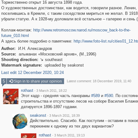
Торжественно открыт 16 августа 1898 года.
О художественных достоинствах, как водится, говорили разное. Ленин,
поселившись в Кремле, с таким соседством мириться не желал. В 1918
убрали статую. А к 1928-му доломали всё остальное – галерею и сень (
Коллаж-монтаж:
http://www.retromoscow.narod.ru/moscow_back-to-the-
future_010.html
А здесь более подробно о памятнике:
http://www.foto-list.ru/cities01_12.h
Author:
И.Н. Александров
Source:
альманах «Московский архив», (М.,1996)
Shooting direction:
southeast

Watermark signature:
uploaded by seakonst
Last edit 12 December 2020, 10:24
5
Sign in to share your opinion
Latest comment: 18 December 2019, 11:40
rothast
·
3 March 2011, 18:22
Этот кадр - средняя часть панорамы
#589
и
#590
. По состоян
строительства и отсутствию лесов на соборе Василия Блаже
датируется 1896-1897 годами.
seakonst
·
3 March 2011, 18:39
Действительно. Спасибо. Как поступим - оставим в поко
перекинем к одному из тех двух вариантом?
rothast
·
3 March 2011, 19:13