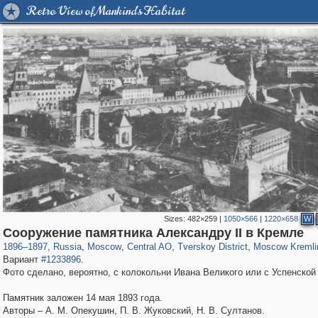
Retro View of Mankind's Habitat
Sizes:
482×259
|
1050×566
|
1220×658
W
319,724
1,406,010
159,930
8,286
29,243
5,916
53,016
2,283
5,821
536
Сооружение памятника Александру II в Кремле
1896
–
1897
,
Russia
,
Moscow
,
Central AO
,
Tverskoy District
,
Moscow Kremli
Вариант
#1233896
.
Фото сделано, вероятно, с колокольни Ивана Великого или с Успенской
Памятник заложен 14 мая 1893 года.
Авторы – А. М. Опекушин, П. В. Жуковский, Н. В. Султанов.