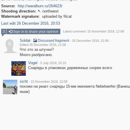
Source:
http://waralbum.ru/264623/
Shooting direction:
northwest

Watermark signature:
uploaded by filcat
Last edit 26 December 2016, 20:53
3
Sign in to share your opinion
Latest comment: 15 November 2018, 12:08
Soldat
·
·
·
Discussed fragment
26 December 2016, 21:06
S
Edited 26 December 2016, 21:06
Что это за штучки?
Много разбросано.
Vogel
·
5 July 2018, 20:15
Снаряды в упаковках деревянных скорее всего
sicht
·
15 November 2018, 12:08
похожи на реакт снаряды 15-мм миномета Nebelwerfer (Ваню
ишак)