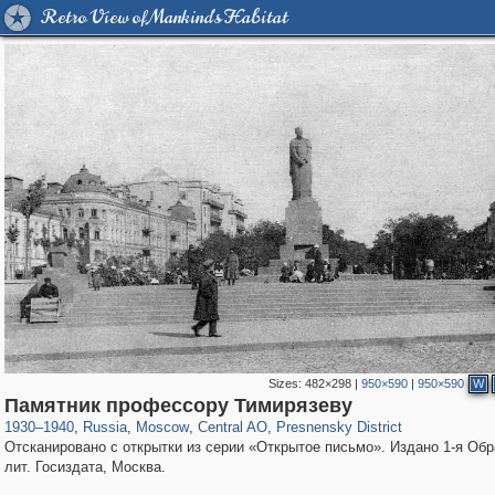
Retro View of Mankind's Habitat
Sizes:
482×298
|
950×590
|
950×590
W
319,879
1,407,292
160,021
8,286
29,248
5,916
13,345
396
Памятник профессору Тимирязеву
1930
–
1940
,
Russia
,
Moscow
,
Central AO
,
Presnensky District
Отсканировано с открытки из серии «Открытое письмо». Издано 1-я Обра
лит. Госиздата, Москва.