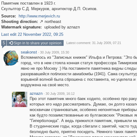
Памятник поставлен в 1923 г.
Скульптор С.Д. Меркуров, архитектор Д.П. Осипов.
Source:
http://www.merjevich.ru
Shooting direction:
northeast

Watermark signature:
uploaded by aznazn
Last edit 22 November 2022, 09:25
5
Sign in to share your opinion
Latest comment: 31 July 2009, 07:21
seakonst
·
30 July 2009, 15:30
Вспомнилось из "Записных книжек" Ильфа и Петрова: "Это б
город, что в нем стояла конная статуя профессора Тимирязев
явно не про Москву :) На постаменте памятника видны следы
разорвавшейся поблизости авиабомбы (1941). Сама скульпту
взрывной волной была сброшена с постамента, но уцелела и 
водружена на своё место.
aznazn
·
30 July 2009, 16:12
Про этот памятник много баек ходило, особенно про раку
которых его надо рассматривать. Думаю, он долго казал
москвичам странноватым, особенно непонятные приборы
как будто позаимствованные из булгаковских "Роковых я
"Гиперболоида". А ведь прижился памятник, привыкли мы
В студенческие годы, когда сбегали с занятий, часто туд
безлюдно было, приятно посидеть. Немного таких памят