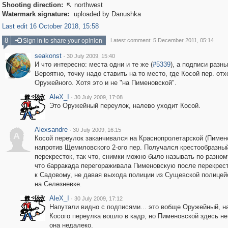
Shooting direction:
northwest

Watermark signature:
uploaded by Danushka
Last edit 16 October 2018, 15:58
8
Sign in to share your opinion
Latest comment: 5 December 2011, 05:14
seakonst
·
30 July 2009, 15:40
И что интересно: места одни и те же (
#5339
), а подписи разны
Вероятно, точку надо ставить на то место, где Косой пер. отх
Оружейного. Хотя это и не "на Пименовской".
AleX_I
·
30 July 2009, 17:08
Это Оружейный переулок, налево уходит Косой.
Alexsandre
·
30 July 2009, 16:15
A
Косой переулок заканчивался на Краснопролетарской (Пимен
напротив Щемиловского 2-ого пер. Получался крестообразны
перекресток, так что, снимки можно было называть по разном
что барракада перегораживала Пименовскую после перекрест
к Садовому, не давая выхода полиции из Сущевской полицей
на Селезневке.
AleX_I
·
30 July 2009, 17:12
Напутали видно с подписями... это вобще Оружейный, н
Косого переулка вошло в кадр, но Пименовской здесь не
она недалеко.