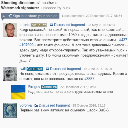
Shooting direction:
southwest

Watermark signature:
uploaded by huck
4
Sign in to share your opinion
Latest comment: 22 December 2017, 08:54
Istorik
·
·
Discussed fragment
23 May 2014, 06:34
Кадр красивый, но какой-то нереальный, как мне кажется! .....
фонари выполнены в стиле 1950-х годов, никак на довоенные
похожи. Вот посмотрите действительно старые снимки -
#437
#107699
- нет таких фонарей. А вот тоже довоенный снимок -
здесь дату надо откорректировать. Так что уважаемый huck -
уточнить дату. По моим скромным предположениям - снимает
))......?
twill
·
·
Discussed fragment
18 June 2014, 15:28
Не ясно, сколько лет просуществовала эта надпись. Кроме э
снимка, она мне попалась только на
#3887
Pirogov
·
22 December 2017, 08:54
Надпись выполнена в конструктивистском стиле
voron-a
·
·
Discussed fragment
25 October 2016, 23:17
Первый раз вижу автобус на обычном шасси ЗиС-6.