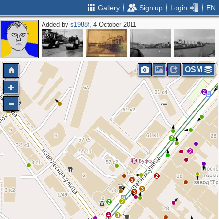
Gallery
Sign up
Login
EN
Added by
s1988f
, 4 October 2011
OSM
2
2
2
2
5
3
3
2
2
4
3