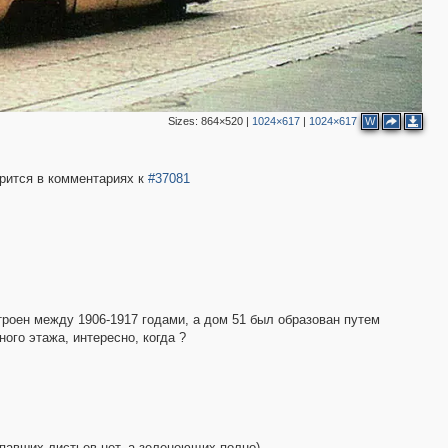
Sizes:
864×520
|
1024×617
|
1024×617
W
орится в комментариях к
#37081
2
11
12
5
5
строен между 1906-1917 годами, а дом 51 был образован путем
3
ого этажа, интересно, когда ?
2
5
3
павших листьев нет, а зеленеющих полно).