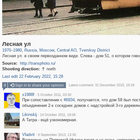
319,861
1,406,840
160,009
8,286
29,243
5,916
53,052
2,283
Лесная ул
1970
–
1980
,
Russia
,
Moscow
,
Central AO
,
Tverskoy District
Лесная ул. в своем первозданном виде. Слева - дом 51, о котором гов
Source:
http://transphoto.ru/
Shooting direction:
north

Last edit 22 February 2022, 15:28
4
Sign in to share your opinion
Latest comment: 31 December 2015, 19:29
s1988f
·
5 October 2011, 03:30
При сопоставлении с
#6934
, получается, что дом 59 был по
объединения 2-х соседних домов с надстройкой 3-го деревянн
Likinskij
·
14 October 2011, 19:06
А Татра - ещё узкономерная.
Vladvit
·
9 September 2013, 13:30
Возможно, на Первомай (флаги висят и на осень непохоже, о