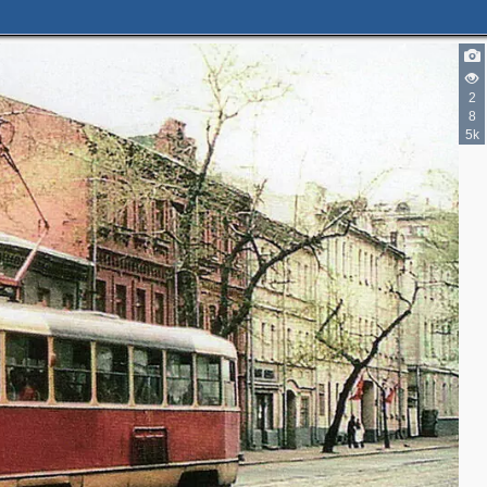
2
8
5k