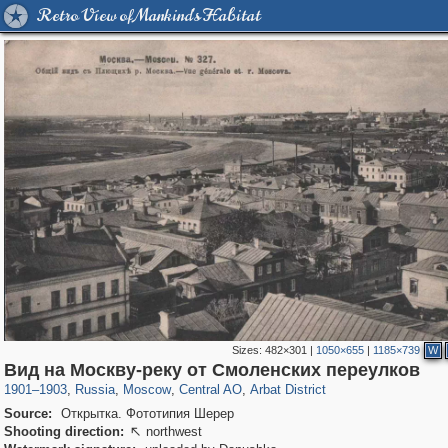
Retro View of Mankind's Habitat
Sizes:
482×301
|
1050×655
|
1185×739
W
319,878
1,407,206
160,021
8,286
29,248
5,916
13,485
356
Вид на Москву-реку от Смоленских переулков
1901
–
1903
,
Russia
,
Moscow
,
Central AO
,
Arbat District
Source:
Открытка. Фототипия Шерер
Shooting direction:
northwest
