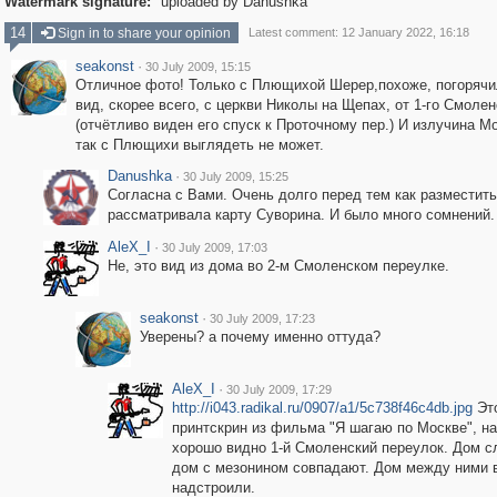
Watermark signature:
uploaded by Danushka
14
Sign in to share your opinion
Latest comment: 12 January 2022, 16:18
seakonst
·
30 July 2009, 15:15
Отличное фото! Только с Плющихой Шерер,похоже, погорячи
вид, скорее всего, с церкви Николы на Щепах, от 1-го Смолен
(отчётливо виден его спуск к Проточному пер.) И излучина М
так с Плющихи выглядеть не может.
Danushka
·
30 July 2009, 15:25
Согласна с Вами. Очень долго перед тем как разместит
рассматривала карту Суворина. И было много сомнений.
AleX_I
·
30 July 2009, 17:03
Не, это вид из дома во 2-м Смоленском переулке.
seakonst
·
30 July 2009, 17:23
Уверены? а почему именно оттуда?
AleX_I
·
30 July 2009, 17:29
http://i043.radikal.ru/0907/a1/5c738f46c4db.jpg
Эт
принтскрин из фильма "Я шагаю по Москве", н
хорошо видно 1-й Смоленский переулок. Дом сл
дом с мезонином совпадают. Дом между ними 
надстроили.