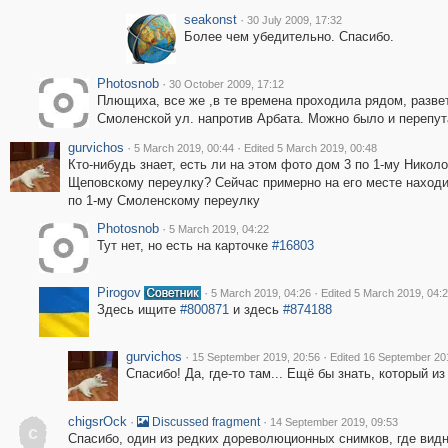
seakonst
·
30 July 2009, 17:32
Более чем убедительно. Спасибо.
Photosnob
·
30 October 2009, 17:12
Плющиха, все же ,в те времена проходила рядом, разве
Смоленской ул. напротив Арбата. Можно было и перепут
gurvichos
·
·
5 March 2019, 00:44
Edited 5 March 2019, 00:48
Кто-нибудь знает, есть ли на этом фото дом 3 по 1-му Николо
Щеповскому переулку? Сейчас примерно на его месте находи
по 1-му Смоленскому переулку
Photosnob
·
5 March 2019, 04:22
Тут нет, но есть на карточке
#16803
Pirogov
·
·
5 March 2019, 04:26
Edited 5 March 2019, 04:
Здесь ищите
#800871
и здесь
#874188
gurvichos
·
·
15 September 2019, 20:56
Edited 16 September 20
Спасибо! Да, где-то там... Ещё бы знать, который из
chigsrOck
·
·
Discussed fragment
14 September 2019, 09:53
c
Спасибо, один из редких дореволюционных снимков, где видн