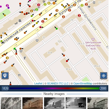
6
2
2
3
2
2
2
2
2
3
2
2
2
2
3
2
2
2
Leaflet
| ©
SCANEX ITC LLC
| ©
OpenStreetMap
contributors
1826
2000
Nearby images