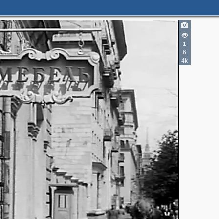
1
6
4k