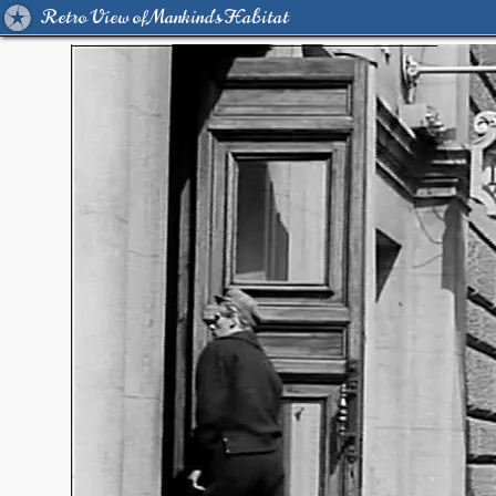
Retro View of Mankind's Habitat