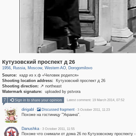
319,864
1,406,840
8,286
27,129
29,243
310
6,082
107
Кутузовский проспект д 26
1956
,
Russia
,
Moscow
,
Western AO
,
Dorogomilovo
Source:
кадр из х.ф «Человек родился»
Shooting location address:
Кутузовский проспект д 26
Shooting direction:
northeast

Watermark signature:
uploaded by pstvora
7
Sign in to share your opinion
Latest comment: 19 March 2014, 07:52
dirigabl
·
·
Discussed fragment
3 October 2011, 11:23
Похоже на гостиницу "Украина".
Danushka
·
3 October 2011, 11:55
Похоже что снимали от дома 26 по Кутузовскому проспекту 