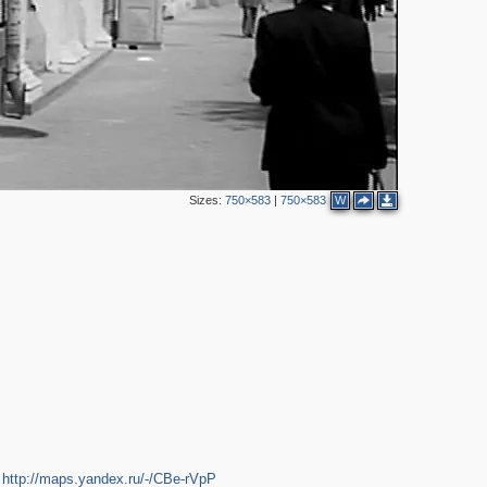
Sizes:
750×583
|
750×583
W
2
2
-
http://maps.yandex.ru/-/CBe-rVpP