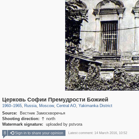
319,864
1,406,672
160,010
8,286
29,243
5,916
13,378
458
Церковь Софии Премудрости Божией
1960
–
1965
,
Russia
,
Moscow
,
Central AO
,
Yakimanka District
Source:
Вестник Замоскворечья
Shooting direction:
north

Watermark signature:
uploaded by pstvora
8
Sign in to share your opinion
Latest comment: 14 March 2016, 10:52