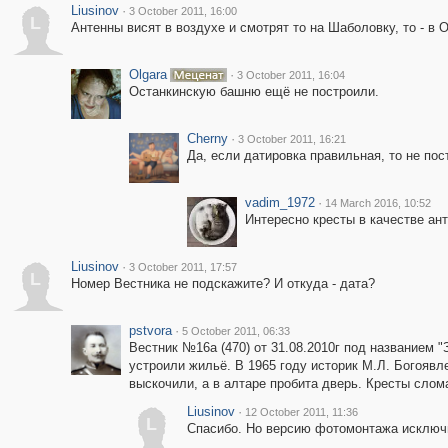
Liusinov
·
3 October 2011, 16:00
L
Антенны висят в воздухе и смотрят то на Шаболовку, то - в 
Olgara
·
3 October 2011, 16:04
Останкинскую башню ещё не построили.
Cherny
·
3 October 2011, 16:21
Да, если датировка правильная, то не пос
vadim_1972
·
14 March 2016, 10:52
Интересно кресты в качестве ан
Liusinov
·
3 October 2011, 17:57
L
Номер Вестника не подскажите? И откуда - дата?
pstvora
·
5 October 2011, 06:33
Вестник №16а (470) от 31.08.2010г под названием "
устроили жильё. В 1965 году историк М.Л. Богоявл
выскочили, а в алтаре пробита дверь. Кресты слом
Liusinov
·
12 October 2011, 11:36
L
Спасибо. Но версию фотомонтажа исключит