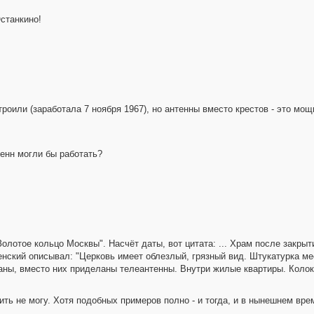
Останкино!
троили (заработала 7 ноября 1967), но антенны вместо крестов - это мощ
тенн могли бы работать?
Золотое кольцо Москвы". Насчёт даты, вот цитата: ... Храм после закры
енский описывал: "Церковь имеет облезлый, грязный вид. Штукатурка м
аны, вместо них приделаны телеантенны. Внутри жилые квартиры. Колок
ь не могу. Хотя подобных примеров полно - и тогда, и в нынешнем време