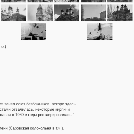
но:)
тия занял союз безбожников, вскоре здесь
естами отвалилась, некоторые кирпичи
ольня в 1960-е годы реставрировалась."
ни (Саровская колокольня в т.ч.).