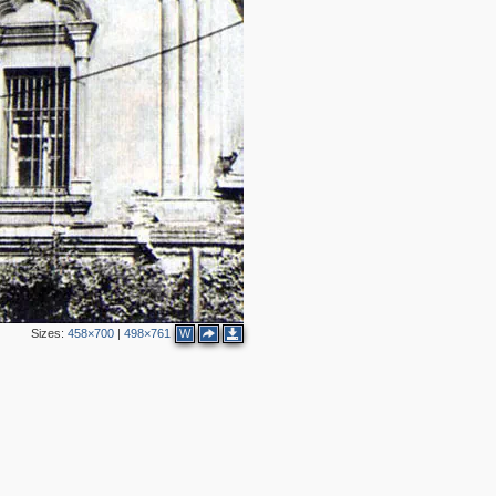
2
2
Sizes:
458×700
|
498×761
W
2