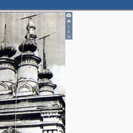
1
6
1k
2
3
3
4
10
11
5
2
6