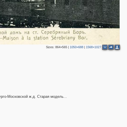
Sizes:
864×565
|
1050×688
|
1568×1027
W
урго-Московской ж.д. Старая модель...