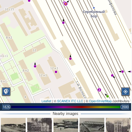
3
2
Leaflet
| ©
SCANEX ITC LLC
| ©
OpenStreetMap
contributors
1826
2000
Nearby images