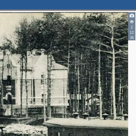
2
12
3k