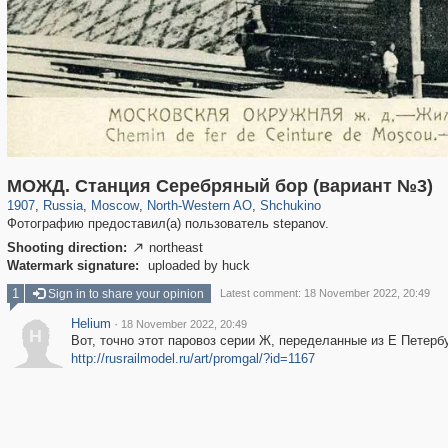
319,878
1,407,212
8,286
8,080
29,248
112
1,167
22
МОЖД. Станция Серебряный бор (вариант №3)
1907
,
Russia
,
Moscow
,
North-Western AO
,
Shchukino
Фотографию предоставил(а) пользователь stepanov.
Shooting direction:
northeast

Watermark signature:
uploaded by huck
1
Sign in to share your opinion
Latest comment: 18 November 2022, 20:49
Helium
·
18 November 2022, 20:49
H
Вот, точно этот паровоз серии Ж, переделанные из Е Петерб
http://rusrailmodel.ru/art/promgal/?id=1167