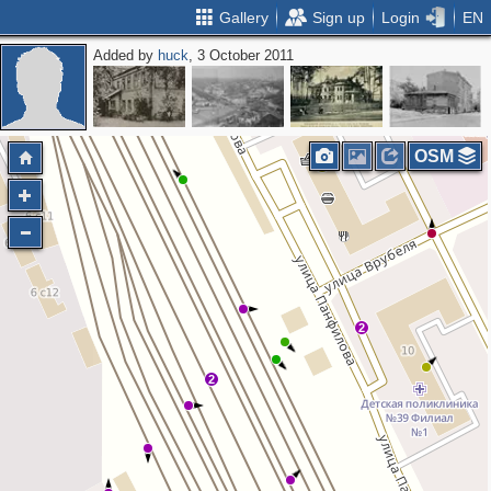
Gallery
Sign up
Login
EN
Added by
huck
, 3 October 2011
OSM
3
2
2