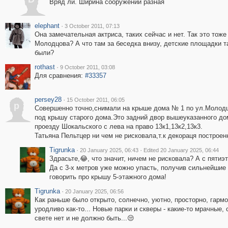
Вряд ли. Ширина сооружений разная
elephant
·
3 October 2011, 07:13
Она замечательная актриса, таких сейчас и нет. Так это тоже
Молодцова? А что там за беседка внизу, детские площадки т
были?
rothast
·
9 October 2011, 03:08
Для сравнения:
#33357
persey28
·
15 October 2011, 06:05
p
Совершенно точно,снимали на крыше дома № 1 по ул.Молодцо
под крышу старого дома.Это задний двор вышеуказанного до
проезду Шокальского с лева на право 13к1,13к2,13к3.
Татьяна Пельтцер ни чем не рисковала,т.к декораця построен
Tigrunka
·
·
20 January 2025, 06:43
Edited 20 January 2025, 06:44
Здрасьте,😂, что значит, ничем не рисковала? А с пятиэт
Да с 3-х метров уже можно упасть, получив сильнейшие 
говорить про крышу 5-этажного дома!
Tigrunka
·
20 January 2025, 06:56
Как раньше было открыто, солнечно, уютно, просторно, гармо
уродливо как-то... Новые парки и скверы - какие-то мрачные,
свете нет и не должно быть...😒