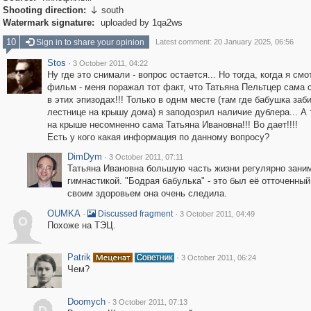
Shooting direction:
south

Watermark signature:
uploaded by 1qa2ws
10
Sign in to share your opinion
Latest comment: 20 January 2025, 06:56
Stos
·
3 October 2011, 04:22
Ну где это снимали - вопрос остается... Но тогда, когда я смо
фильм - меня поражал тот факт, что Татьяна Пельтцер сама
в этих эпизодах!!! Только в однм месте (там где бабушка заб
лестнице на крышу дома) я заподозрил наличие дублера... А т
на крыше несомненно сама Татьяна Ивановна!!! Во дает!!!!
Есть у кого какая информация по данному вопросу?
DimDym
·
3 October 2011, 07:11
Татьяна Ивановна большую часть жизни регулярно зани
гимнастикой. "Бодрая бабулька" - это был её отточенный
своим здоровьем она очень следила.
OUMKA
·
·
Discussed fragment
3 October 2011, 04:49
O
Похоже на ТЭЦ.
Patrik
·
3 October 2011, 06:24
Чем?
Doomych
·
3 October 2011, 07:13
D