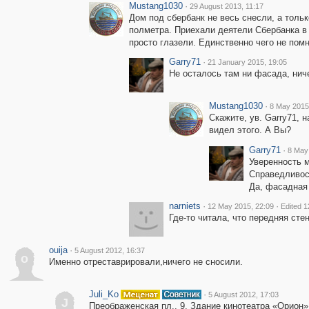
Mustang1030
·
29 August 2013, 11:17
Дом под сбербанк не весь снесли, а толь
полметра. Приехали деятели Сбербанка в 
просто глазели. Единственно чего не помн
Garry71
·
21 January 2015, 19:05
Не осталось там ни фасада, нич
Mustang1030
·
8 May 2015
Скажите, ув. Garry71, 
видел этого. А Вы?
Garry71
·
8 May
Уверенность м
Справедливост
Да, фасадная 
narniets
·
·
12 May 2015, 22:09
Edited 1
Где-то читала, что передняя сте
ouija
·
5 August 2012, 16:37
o
Именно отреставрировали,ничего не сносили.
Juli_Ko
·
5 August 2012, 17:03
J
Преображенская пл., 9. Здание кинотеатра «Орион»