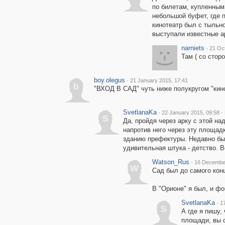
по билетам, купленным 
небольшой буфет, где 
кинотеатр был с тыльн
выступали известные а
narniets
·
21 Oc
Там ( со стор
boy.olegus
·
21 January 2015, 17:41
b
"ВХОД В САД" чуть ниже полукругом "кин
SvetlanaKa
·
·
22 January 2015, 09:58
S
Да, пройдя через арку с этой н
напротив него через эту площадк
зданию префектуры. Недавно был
удивительная штука - детство. В
Watson_Rus
·
16 December
W
Сад был до самого конц
В "Орионе" я был, и фо
SvetlanaKa
·
1
S
А где я пишу,
площади, вы 