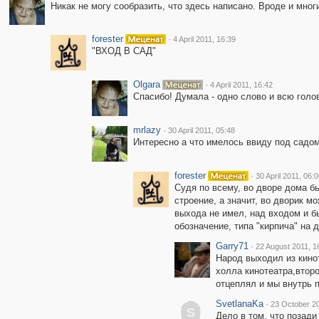
Никак не могу сообразить, что здесь написано. Вроде и мног
forester
·
4 April 2011, 16:39
"ВХОД В САД"
Olgara
·
4 April 2011, 16:42
Спасибо! Думала - одно слово и всю голов
mrlazy
·
30 April 2011, 05:48
Интересно а что имелось ввиду под садом
forester
·
30 April 2011, 06:
Судя по всему, во дворе дома бы
строение, а значит, во дворик м
выхода не имел, над входом и бы
обозначение, типа "кирпича" на д
Garry71
·
22 August 2011, 1
Народ выходил из кинот
холла кинотеатра,второ
отцеплял и мы внутрь пр
SvetlanaKa
·
23 October 20
S
Дело в том, что позади