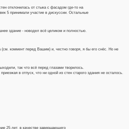
тен отклонилась от стыка с фасадом где-то на
овек 5 принимали участие в дискуссии. Остальные
шнее здание - новодел всё целиком и полностью.
(см. коммент перед Вашим) и, честно говоря, я бы его снёс. Но не
выходили, так что всё перед глазами творилось.
приезжая в отпуск, что ни одной из стен старого здания не осталось.
ние 25 лет, в качестве завершающего