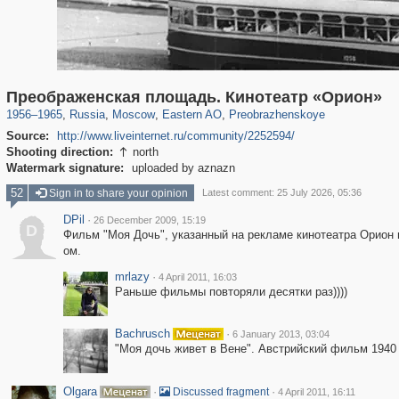
319,864
1,406,684
8,286
20,939
29,243
306
2,400
55
Преображенская площадь. Кинотеатр «Орион»
1956
–
1965
,
Russia
,
Moscow
,
Eastern AO
,
Preobrazhenskoye
Source:
http://www.liveinternet.ru/community/2252594/
Shooting direction:
north

Watermark signature:
uploaded by aznazn
52
Sign in to share your opinion
Latest comment: 25 July 2026, 05:36
DPil
·
26 December 2009, 15:19
D
Фильм "Моя Дочь", указанный на рекламе кинотеатра Орион вы
ом.
mrlazy
·
4 April 2011, 16:03
Раньше фильмы повторяли десятки раз))))
Bachrusch
·
6 January 2013, 03:04
"Моя дочь живет в Вене". Австрийский фильм 1940 
Olgara
·
·
Discussed fragment
4 April 2011, 16:11