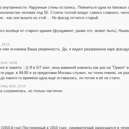
ко внутренности. Наружные стены остались. Помниться одна из боковых с
количестве человек под 50. Стояли толпой вокруг самого главного, чел
ю - как они вышли из этой ... Но фасад остался старый.
его вообще от старого здания (фундамент, разве что, может быть). Ныне
, 18:13
на чём основана Ваша уверенность. Да, я видел разорванное каре фасада 
 2015, 20:59
оя в памяти. ;-)) Я в 5/7 жил, окна маминой комнаты как раз на "Орион" 
и ради, в 94-95 я за пределами Москвы служил, но точно помню, не раз 
до какого-то времени одна ещё оставалась, но потом и её не стало.
2 May 2015, 22:10
на сохранилась, но только частично .
 (1910-й год) Построенный в 1910 году, синематограф разрушался в тече