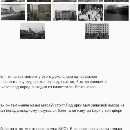
но, что на тот момент у этого дома слева одноэтажное
он попал в ловушку, поскольку сад, похоже, был тупиковым и
 через сад народ выходил из кинотеатра. И это некое
как он там нынче называется?) стоИт.Под арку был запасной выход из
ал попадали:одному покупался билет,а он изнутри крюк с той двери
ейчас на этом месте префектура ВАО). В скверик пропускали только