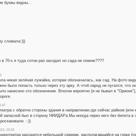
ие буквы видны...
у сломала:)))
 в 70-х я туда сотни раз заходил но сада не помню????
00
ла некая зелёная лужайка, которая обозначалась, как сад. На фото вид
ожно было попасть только через эту арку. А чтоб народ не пугался, что 
ло нанесено это обозначение. Вполне вероятно (я не бывал в "Орионе"),
ороге.
6:47
еатра с обратно стороны здания в направлении,где сейчас райком (или 
й запасной был в сторону НИИДАРа.Мы иногда через него без билета в з
оскакивали. :-))
13, 15:03
 кинотеатра находился небольшой скверик, располагавшийся на горке (с