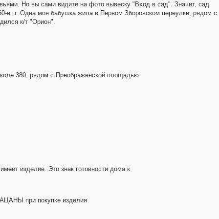
вьями. Но вы сами видите на фото вывеску "Вход в сад". Значит, сад
60-е гг. Одна моя бабушка жила в Первом Зборовском переулке, рядом с
ился к/т "Орион".
 школе 380, рядом с Преображенской площадью.
имеет изделие. Это знак готовности дома к
ПАЦАНЫ при покупке изделия