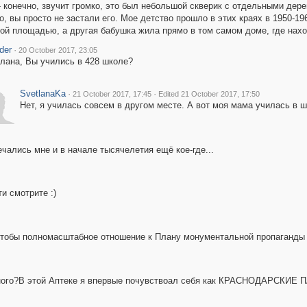
- конечно, звучит громко, это был небольшой скверик с отдельными дере
, вы просто не застали его. Мое детство прошло в этих краях в 1950-19
й площадью, а другая бабушка жила прямо в том самом доме, где наход
der
·
20 October 2017, 23:05
лана, Вы учились в 428 школе?
SvetlanaKa
·
·
21 October 2017, 17:45
Edited 21 October 2017, 17:50
Нет, я училась совсем в другом месте. А вот моя мама училась в
ались мне и в начале тысячелетия ещё кое-где...
и смотрите :)
 чтобы полномасштабное отношение к Плану монументальной пропаганды 
очного?В этой Аптеке я впервые почувствоал себя как КРАСНОДАРСКИЕ 