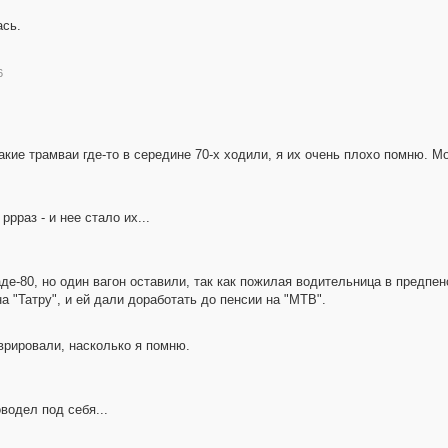
ась.
6
е трамваи где-то в середине 70-х ходили, я их очень плохо помню. Мож
рраз - и нее стало их...
де-80, но один вагон оставили, так как пожилая водительница в предпен
а "Татру", и ей дали доработать до пенсии на "МТВ".
аврировали, насколько я помню.
водел под себя...