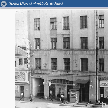
Retro View of Mankind's Habitat