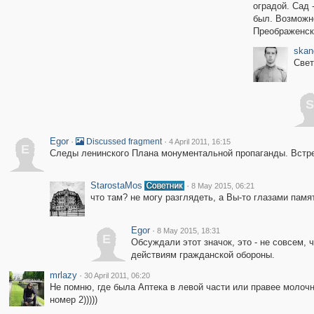
оградой. Сад 
был. Возможно
Преображенско
skan
Свет
S
Egor
·
·
Discussed fragment
4 April 2011, 16:15
E
Следы ленинского Плана монументальной пропаганды. Встреч
StarostaMos
·
8 May 2015, 06:21
что там? не могу разглядеть, а Вы-то глазами памят
Egor
·
8 May 2015, 18:31
E
Обсуждали этот значок, это - не совсем,
действиям гражданской обороны.
mrlazy
·
30 April 2011, 06:20
Не помню, где была Аптека в левой части или правее мол
номер 2)))))