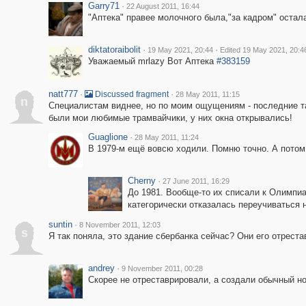
Garry71
·
22 August 2011, 16:44
"Аптека" правее молочного была,"за кадром" остал
diktatoraibolit
·
·
19 May 2021, 20:44
Edited 19 May 2021, 20:4
Уважаемый mrlazy Вот Аптека
#383159
natt777
·
·
Discussed fragment
28 May 2011, 11:15
n
Специалистам виднее, но по моим ощущениям - последние таки
были мои любимые трамвайчики, у них окна открывались!
Guaglione
·
28 May 2011, 11:24
В 1979-м ещё вовсю ходили. Помню точно. А потом р
Cherny
·
27 June 2011, 16:29
До 1981. Вообще-то их списали к Олимпиа
категорически отказалась переучиваться н
suntin
·
8 November 2011, 12:03
s
Я так поняла, это здание сбербанка сейчас? Они его отрест
andrey
·
9 November 2011, 00:28
Скорее не отреставрировали, а создали обычный но