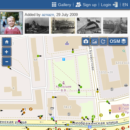
Gallery
Sign up
Login
EN
Added by
aznazn
, 29 July 2009
OSM
2
2
2
3
3
2
3
5
3