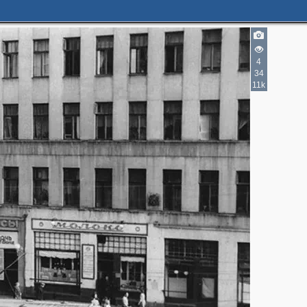
4
34
11k