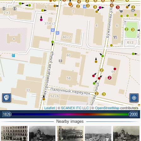
4
5
6
2
2
4
5
4
3
2
3
3
2
2
3
2
2
2
3
Leaflet
| ©
SCANEX ITC LLC
| ©
OpenStreetMap
contributors
3
1826
2000
Nearby images