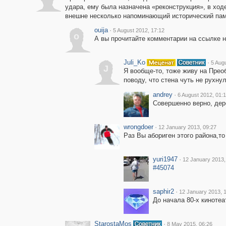
удара, ему была назначена «реконструкция», в ходе
внешне несколько напоминающий исторический па
ouija
·
5 August 2012, 17:12
o
А вы прочитайте комментарии на ссылке н
Juli_Ko
·
5 Aug
J
Я вообще-то, тоже живу на Прео
поводу, что стена чуть не рухну
andrey
·
6 August 2012, 01:
Совершенно верно, дер
wrongdoer
·
12 January 2013, 09:27
Раз Вы абориген этого района,то
yuri1947
·
12 January 2013,
#45074
saphir2
·
12 January 2013, 
До начала 80-х кинотеа
StarostaMos
·
8 May 2015, 06:26