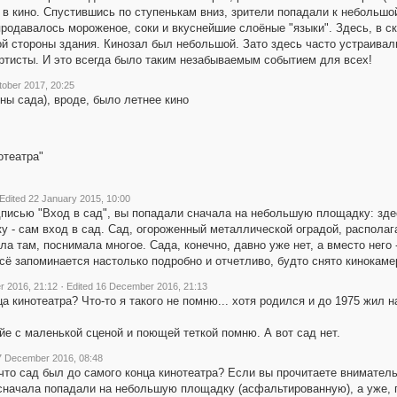
в кино. Спустившись по ступенькам вниз, зрители попадали к небольшой 
продавалось мороженое, соки и вкуснейшие слоёные "языки". Здесь, в с
ой стороны здания. Кинозал был небольшой. Зато здесь часто устраива
ртисты. И это всегда было таким незабываемым событием для всех!
tober 2017, 20:25
оны сада), вроде, было летнее кино
отеатра"
Edited 22 January 2015, 10:00
адписью "Вход в сад", вы попадали сначала на небольшую площадку: здес
у - сам вход в сад. Сад, огороженный металлической оградой, располага
а там, поснимала многое. Сада, конечно, давно уже нет, а вместо него
сё запоминается настолько подробно и отчетливо, будто снято кинокаме
·
 2016, 21:12
Edited 16 December 2016, 21:13
а кинотеатра? Что-то я такого не помню... хотя родился и до 1975 жил 
йе с маленькой сценой и поющей теткой помню. А вот сад нет.
7 December 2016, 08:48
 что сад был до самого конца кинотеатра? Если вы прочитаете вниматель
сначала попадали на небольшую площадку (асфальтированную), а уже, п