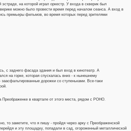
эстраде, на которой играл оркестр. У входа в скверик был
кверике можно было провести время перед началом сеанса. А вход в
лись премьеры фильмов, во время которых перед зрителями
ь, с заднего фасада здания и был вход в кинотеатр. А
лся на горке, которая спускалась вниз - к нынешнему
 - заасфальтированные дорожки со ступеньками. Все-таки
рой.
на Преображенке в квартале от этого места, рядом с РОНО.
но, то заметите, что я пишу - пройдя через арку с Преображенской
ерейдя и эту площадку, попадали в сад, огороженный металлической