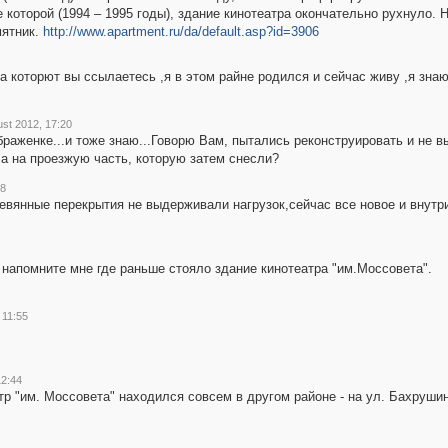
 которой (1994 – 1995 годы), здание кинотеатра окончательно рухнуло. 
мятник.
http://www.apartment.ru/da/default.asp?id=3906
а которют вы ссылаетесь ,я в этом райне родился и сейчас живу ,я знаю
ust 2012, 17:20
браженке...и тоже знаю...Говорю Вам, пытались реконструировать и не в
ла на проезжую часть, которую затем снесли?
18
евянные перекрытия не выдерживали нагрузок,сейчас все новое и внутри
 напомните мне где раньше стояло здание кинотеатра "им.Моссовета".
 11:55
12:44
тр "им. Моссовета" находился совсем в другом районе - на ул. Бахрушин