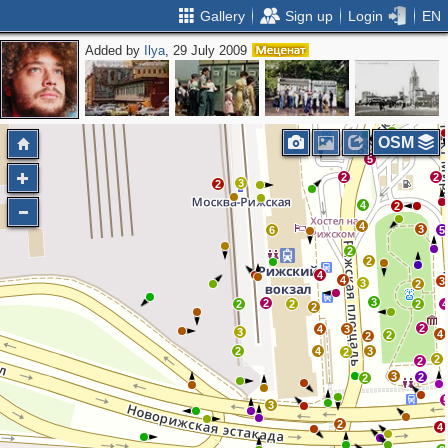
Gallery
Sign up
Login
EN
Added by
Ilya
, 29 July 2009
3
3
2
4
2
2
2
2
4
OSM
5
2
2
3
2
4
2
4
3
6
5
2
2
4
4
3
3
2
3
2
2
2
2
2
2
4
3
3
4
2
2
2
4
3
2
2
2
3
2
2
3
2
4