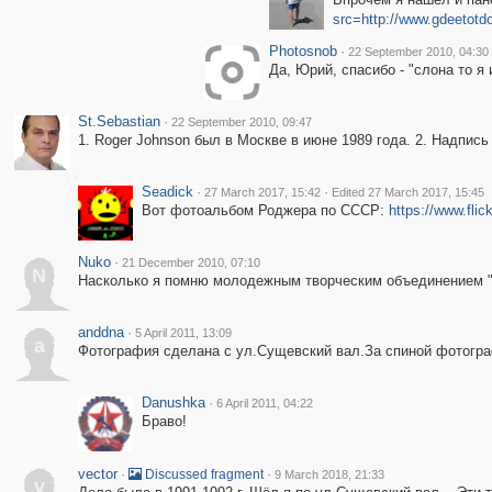
src=http://www.gdeetot
Photosnob
·
22 September 2010, 04:30
Да, Юрий, спасибо - "слона то я 
St.Sebastian
·
22 September 2010, 09:47
1. Roger Johnson был в Москве в июне 1989 года. 2. Надпис
Seadick
·
·
27 March 2017, 15:42
Edited 27 March 2017, 15:45
Вот фотоальбом Роджера по СССР:
https://www.fli
Nuko
·
21 December 2010, 07:10
N
Насколько я помню молодежным творческим объединением "П
anddna
·
5 April 2011, 13:09
a
Фотография сделана с ул.Сущевский вал.За спиной фотогра
Danushka
·
6 April 2011, 04:22
Браво!
vector
·
·
Discussed fragment
9 March 2018, 21:33
v