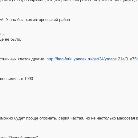
ий. У нас был коминтерновский район.
3:56
ще не было.
стничных клеток другие.
http://img-fotki.yandex.ru/get/24/ymaps.21a/0_e7
появились с 1990.
озможно будет проще опознать. серия частая, но не настолько массовая 
тро "Речной вокзал"