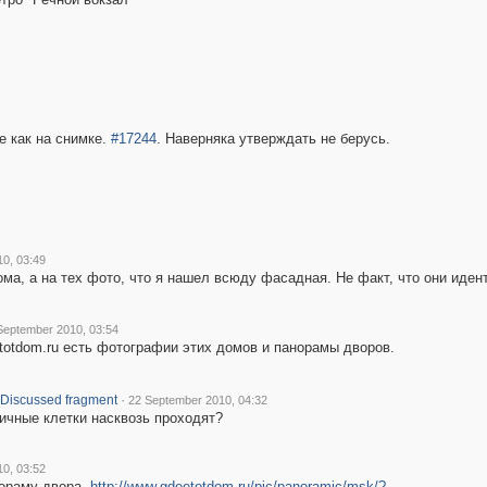
е как на снимке.
#17244
. Наверняка утверждать не берусь.
0, 03:49
ма, а на тех фото, что я нашел всюду фасадная. Не факт, что они иден
September 2010, 03:54
totdom.ru есть фотографии этих домов и панорамы дворов.
·
Discussed fragment
22 September 2010, 04:32
ичные клетки насквозь проходят?
0, 03:52
ораму двора.
http://www.gdeetotdom.ru/pic/panoramic/msk/?