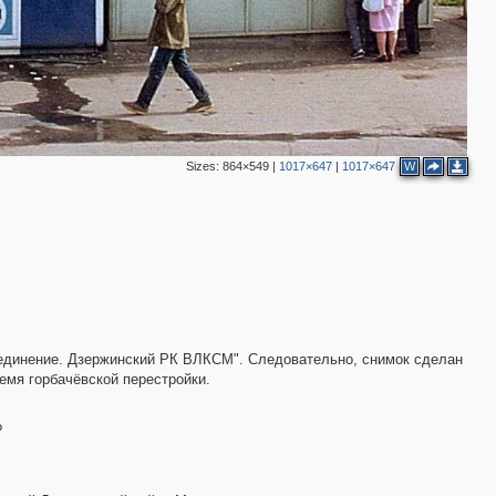
Sizes:
864×549
|
1017×647
|
1017×647
W
ъединение. Дзержинский РК ВЛКСМ". Следовательно, снимок сделан
ремя горбачёвской перестройки.
?
2