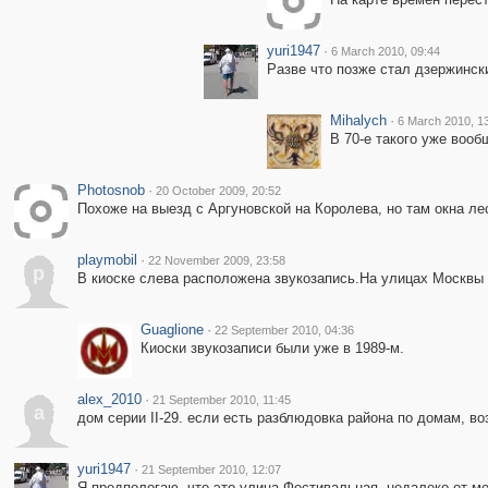
yuri1947
·
6 March 2010, 09:44
Разве что позже стал дзержинск
Mihalych
·
6 March 2010, 1
В 70-е такого уже вооб
Photosnob
·
20 October 2009, 20:52
Похоже на выезд с Аргуновской на Королева, но там окна ле
playmobil
·
22 November 2009, 23:58
p
В киоске слева расположена звукозапись.На улицах Москвы 
Guaglione
·
22 September 2010, 04:36
Киоски звукозаписи были уже в 1989-м.
alex_2010
·
21 September 2010, 11:45
a
дом серии II-29. если есть разблюдовка района по домам, в
yuri1947
·
21 September 2010, 12:07
Я предпологаю, что это улица Фестивальная, недалеко от ме