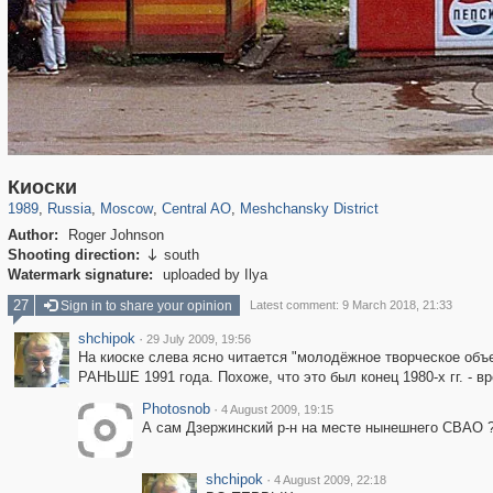
319,780
1,406,498
159,978
8,286
29,243
5,916
10,185
264
Киоски
1989
,
Russia
,
Moscow
,
Central AO
,
Meshchansky District
Author:
Roger Johnson
Shooting direction:
south

Watermark signature:
uploaded by Ilya
27
Sign in to share your opinion
Latest comment: 9 March 2018, 21:33
shchipok
·
29 July 2009, 19:56
На киоске слева ясно читается "молодёжное творческое об
РАНЬШЕ 1991 года. Похоже, что это был конец 1980-х гг. - в
Photosnob
·
4 August 2009, 19:15
А сам Дзержинский р-н на месте нынешнего СВАО 
shchipok
·
4 August 2009, 22:18