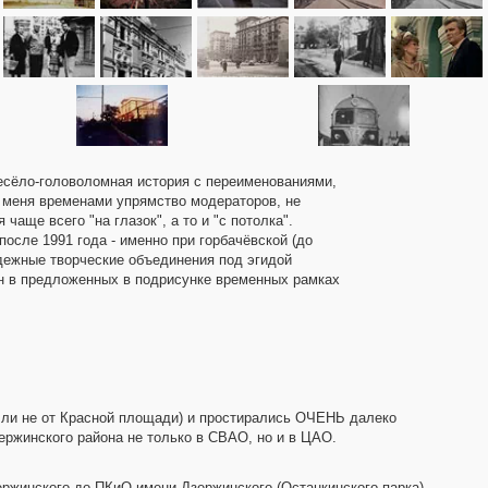
весёло-головоломная история с переименованиями,
 меня временами упрямство модераторов, не
е всего "на глазок", а то и "с потолка".
сле 1991 года - именно при горбачёвской (до
одежные творческие объединения под эгидой
ан в предложенных в подрисунке временных рамках
ь ли не от Красной площади) и простирались ОЧЕНЬ далеко
Дзержинского района не только в СВАО, но и в ЦАО.
ержинского до ПКиО имени Дзержинского (Останкинского парка).