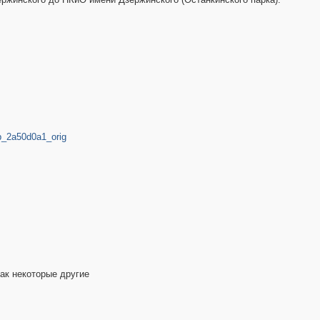
5b_2a50d0a1_orig
как некоторые другие