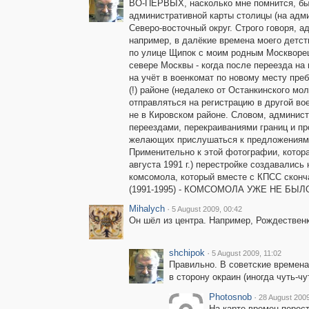
ВО-ПЕРВЫХ, насколько мне помнится, бы
административной карты столицы (на адми
Северо-восточный округ. Строго говоря,
например, в далёкие времена моего детств
по улице Щипок с моим родным Москворецк
севере Москвы - когда после переезда на
на учёт в военкомат по новому месту пре
(!) районе (недалеко от Останкинского мо
отправляться на регистрацию в другой во
не в Кировском районе. Словом, админист
переездами, перекраиваниями границ и п
желающих прислушаться к предложениям о
Применительно к этой фотографии, котор
августа 1991 г.) перестройке создавалис
комсомола, который вместе с КПСС сконч
(1991-1995) - КОМСОМОЛА УЖЕ НЕ БЫЛ
Mihalych
·
5 August 2009, 00:42
Он шёл из центра. Например, Рождествен
shchipok
·
5 August 2009, 11:02
Правильно. В советские времена
в сторону окраин (иногда чуть-ч
Photosnob
·
28 August 2009
На карте времен перес