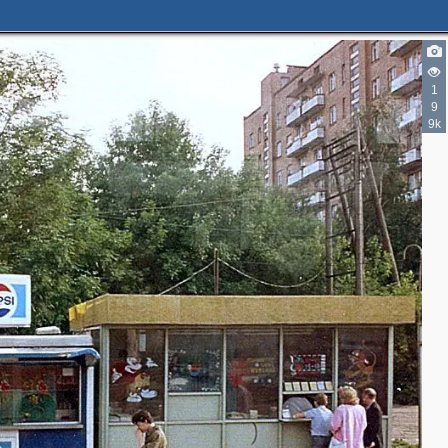
1
9
9k