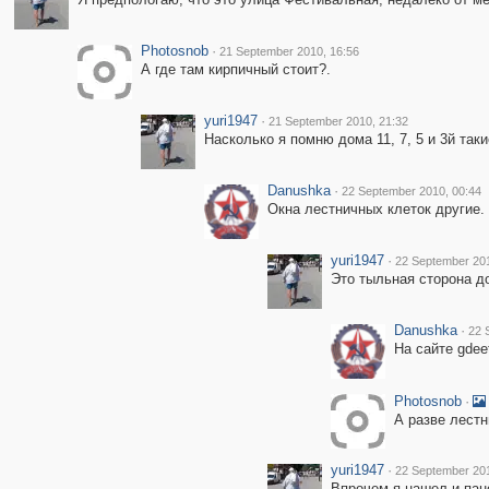
Photosnob
·
21 September 2010, 16:56
А где там кирпичный стоит?.
yuri1947
·
21 September 2010, 21:32
Насколько я помню дома 11, 7, 5 и 3й таки
Danushka
·
22 September 2010, 00:44
Окна лестничных клеток другие.
yuri1947
·
22 September 201
Это тыльная сторона до
Danushka
·
22 
На сайте gdee
Photosnob
·
А разве лестн
yuri1947
·
22 September 201
Впрочем я нашел и пан