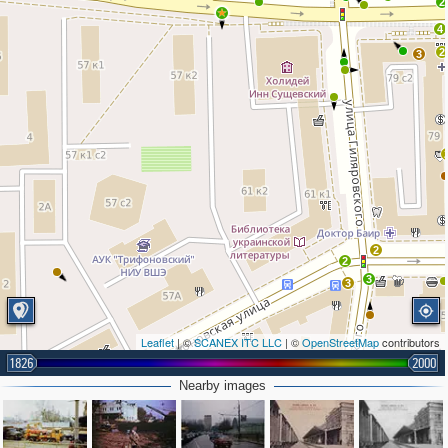
2
4
2
3
2
2
3
3
Leaflet
| ©
SCANEX ITC LLC
| ©
OpenStreetMap
contributors
1826
2000
2
Nearby images