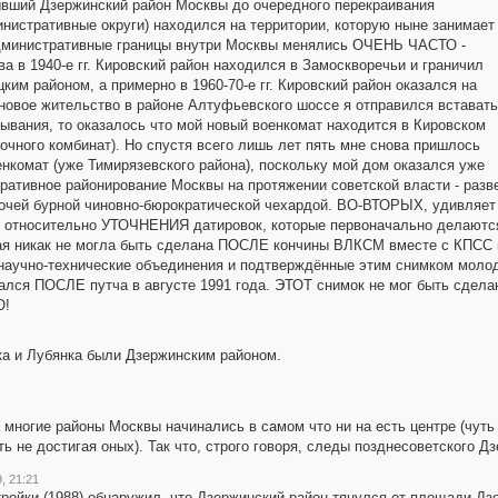
вший Дзержинский район Москвы до очередного перекраивания
нистративные округи) находился на территории, которую ныне занимает
 административные границы внутри Москвы менялись ОЧЕНЬ ЧАСТО -
а в 1940-е гг. Кировский район находился в Замоскворечьи и граничил
им районом, а примерно в 1960-70-е гг. Кировский район оказался на
 новое жительство в районе Алтуфьевского шоссе я отправился вставать
бывания, то оказалось что мой новый военкомат находится в Кировском
лочного комбинат). Но спустя всего лишь лет пять мне снова пришлось
енкомат (уже Тимирязевского района), поскольку мой дом оказался уже
ративное районирование Москвы на протяжении советской власти - раз
рочей бурной чиновно-бюрократической чехардой. ВО-ВТОРЫХ, удивляет
тносительно УТОЧНЕНИЯ датировок, которые первоначально делаются чащ
ая никак не могла быть сделана ПОСЛЕ кончины ВЛКСМ вместе с КПСС по
ь научно-технические объединения и подтверждённые этим снимком мол
ался ПОСЛЕ путча в августе 1991 года. ЭТОТ снимок не мог быть сдел
О!
ка и Лубянка были Дзержинским районом.
 многие районы Москвы начинались в самом что ни на есть центре (чут
уть не достигая оных). Так что, строго говоря, следы позднесоветского 
, 21:21
тройки (1988) обнаружил, что Дзержинский район тянулся от площади Дз