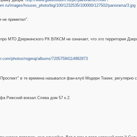
dom.ru/images/houses_photo/big/100/1232535/100000/127502/panorama/3.jpg
и не приметил".
ь про МТО Дзержинского РК ВЛКСМ не означает, что это территория Дзер
ckr.com/photos/rogeraj/albums/72057594114982873
роспект" в те времена назывался фан-клуб Модерн Токинг, регулярно 
фа Рижский вокзал.Слева дом 57 к.2.