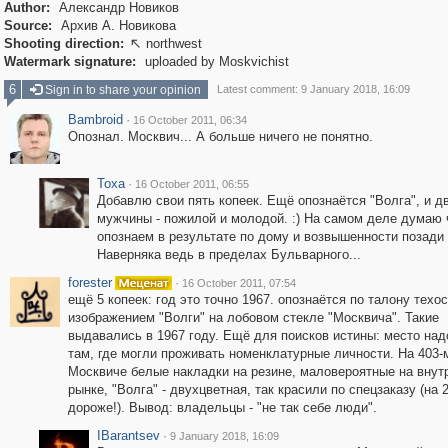
Author:
Александр Новиков
Source:
Архив А. Новикова
Shooting direction:
northwest

Watermark signature:
uploaded by Moskvichist
6
Sign in to share your opinion
Latest comment: 9 January 2018, 16:09
Bambroid
·
16 October 2011, 06:34
Опознал. Москвич... А больше ничего не понятно.
Toxa
·
16 October 2011, 06:55
Добавлю свои пять копеек. Ещё опознаётся "Волга", и д
мужчины - пожилой и молодой. :) На самом деле думаю 
опознаем в результате по дому и возвышенности позади
Наверняка ведь в пределах Бульварного...
forester
·
16 October 2011, 07:54
ещё 5 копеек: год это точно 1967. опознаётся по талону техо
изображением "Волги" на лобовом стекле "Москвича". Такие
выдавались в 1967 году. Ещё для поисков истины: место над
там, где могли проживать номенклатурные личности. На 403-
Москвиче белые накладки на резине, маловероятные на внут
рынке, "Волга" - двухцветная, так красили по спецзаказу (на 
дороже!). Вывод: владельцы - "не так себе люди".
IBarantsev
·
9 January 2018, 16:09