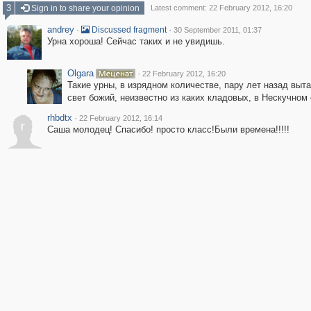
3
Sign in to share your opinion
Latest comment: 22 February 2012, 16:20
andrey
·
·
Discussed fragment
30 September 2011, 01:37
Урна хороша! Сейчас таких и не увидишь.
Olgara
·
22 February 2012, 16:20
Такие урны, в изрядном количестве, пару лет назад выт
свет божий, неизвестно из каких кладовых, в Нескучном 
rhbdtx
·
22 February 2012, 16:14
r
Саша молодец! Спасибо! просто класс!Были времена!!!!!