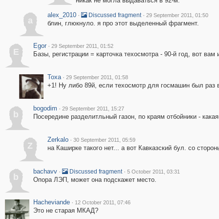
никак не могла выдаваться в 92-м.
alex_2010
·
·
Discussed fragment
29 September 2011, 01:50
a
блин, глюкнуло. я про этот выделенный фрагмент.
Egor
·
29 September 2011, 01:52
E
Базы, регистрации = карточка техосмотра - 90-й год, вот вам 
Toxa
·
29 September 2011, 01:58
+1! Ну либо 89й, если техосмотр для госмашин был раз в
bogodim
·
29 September 2011, 15:27
b
Посередине разделитльный газон, по краям отбойники - какая
Zerkalo
·
30 September 2011, 05:59
Z
на Каширке такого нет... а вот Кавказский бул. со стор
bachavv
·
·
Discussed fragment
5 October 2011, 03:31
b
Опора ЛЭП, может она подскажет место.
Hacheviande
·
12 October 2011, 07:46
Это не старая МКАД?