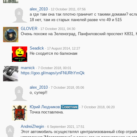
alex_2010
·
12 October 2011, 07:56
a
а где там она так плотно граничит с такими домами? если
18 нет, там из старых панелей разве что 49 и 515
GLOVER
·
17 October 2011, 04:30
Очень похоже на Зеленоград, Панфиловский проспект К831, К
Seadick
·
17 August 2014, 12:27
Не сходится по балконам
marnick
·
7 October 2018, 00:01
https://goo.gl/maps/ynFNURhYmQk
alex_2010
·
7 October 2018, 05:06
a
о, супер!!
Юрий Людников
·
7 October 2018, 06:20
Точка поставлена.
AndreiZhegin
·
6 September 2021, 17:51
A
Этот автомобиль осуществлял централизованный сбор отрабо