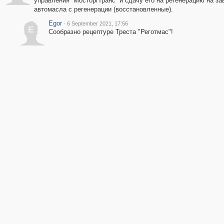
управления ''Мосторгтранс'' и сдачу его на регенерацию на з
автомасла с регенерации (восстановленные).
Egor
·
6 September 2021, 17:56
E
Сообразно рецептуре Треста "Реготмас"!