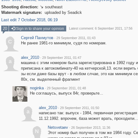
Shooting direction:
southeast

Watermark signature:
uploaded by Seadick
Last edit 7 October 2018, 06:19
20
Sign in to share your opinion
Latest comment: 6 September 2021, 17:56
Сергей Пахмутов
·
29 September 2011, 01:43
С
Не ранее 1981-го минимум, судя по номерам.
alex_2010
·
29 September 2011, 01:47
a
машина с этим номером была зарегистрирована в 1992 году и
приписана к автокомбинату-40 на кетчерской,13. если верить 
зы если даже базы врут - в любом слчае, это как минимум с
80х, см. выделенный фрагмент
noginka
·
29 September 2011, 01:48
Не соглашусь, выпуск 84г, проверьте...
alex_2010
·
29 September 2011, 01:50
a
написано так: выпуск - 1984, первичная регистрация 
11.12.1992. впрочем, база может врать, проходили...
Netsvetaev
·
26 September 2013, 11:36
N
Этот номер был получен в том же 1984 году. 