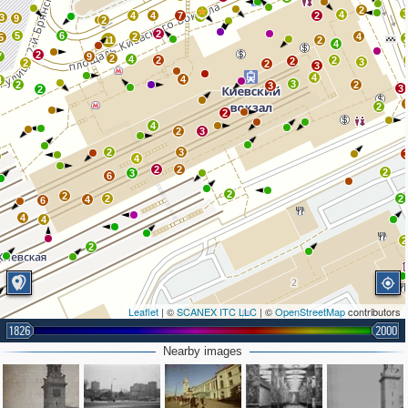
2
4
4
4
7
2
4
3
9
2
2
5
6
2
4
5
11
2
4
2
7
9
2
4
2
2
2
3
2
2
3
4
4
4
3
2
2
3
3
2
2
2
4
2
3
2
3
4
2
2
2
3
6
2
2
2
2
4
6
4
4
2
2
Leaflet
| ©
SCANEX ITC LLC
| ©
OpenStreetMap
contributors
1826
2000
Nearby images