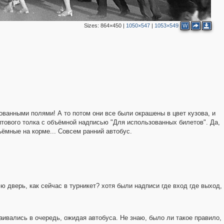
Sizes:
864×450
|
1050×547
|
1053×549
W
2
4
ванными полями! А то потом они все были окрашены в цвет кузова, и
итового толка с объёмной надписью "Для использованных билетов". Да,
ъёмные на корме... Совсем ранний автобус.
юю дверь, как сейчас в турникет? хотя были надписи где вход где выход,
ивались в очередь, ожидая автобуса. Не знаю, было ли такое правило,