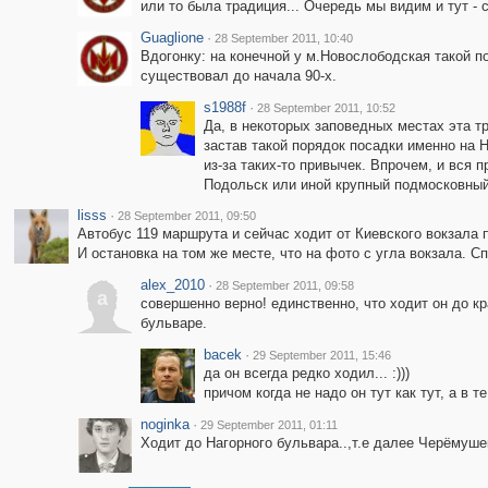
или то была традиция... Очередь мы видим и тут -
Guaglione
·
28 September 2011, 10:40
Вдогонку: на конечной у м.Новослободская такой п
существовал до начала 90-х.
s1988f
·
28 September 2011, 10:52
Да, в некоторых заповедных местах эта т
застав такой порядок посадки именно на Н
из-за таких-то привычек. Впрочем, и вся
Подольск или иной крупный подмосковный
lisss
·
28 September 2011, 09:50
Автобус 119 маршрута и сейчас ходит от Киевского вокзала
И остановка на том же месте, что на фото с угла вокзала. 
alex_2010
·
28 September 2011, 09:58
a
совершенно верно! единственно, что ходит он до кр
бульваре.
bacek
·
29 September 2011, 15:46
да он всегда редко ходил... :)))
причом когда не надо он тут как тут, а в 
noginka
·
29 September 2011, 01:11
Ходит до Нагорного бульвара..,т.е далее Черёмушек