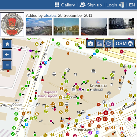
Gallery
Sign up
Login
EN
Added by
alexba
, 28 September 2011
2
2
2
2
2
4
2
2
OSM
4
2
2
4
3
2
3
4
2
2
2
2
2
3
3
3
3
2
7
2
2
3
9
13
2
11
2
12
4
2
2
2
7
5
2
2
11
3
2
5
4
5
2
3
3
11
3
12
3
2
5
3
5
4
4
4
2
3
3
2
3
4
5
4
3
3
3