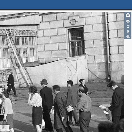
2
2
2
9
4k