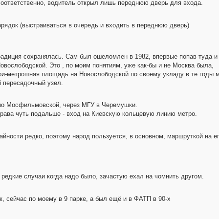
 соответственно, водитель открыл лишь переднюю дверь для входа.
орядок (выстраиваться в очередь и входить в переднюю дверь)
радиция сохранялась. Сам был ошеломлен в 1982, впервые попав туда и
овослободской. Это , по моим понятиям, уже как-бы и не Москва была,
 при-метрошная площадь на Новослободской по своему укладу в те годы
 пересадочный узел.
 по Мосфильмовской, через МГУ в Черемушки.
Справа чуть подальше - вход на Киевскую кольцевую линию метро.
айности редко, поэтому народ пользуется, в основном, маршруткой на ег
те редкие случаи когда надо было, зачастую ехал на чомнить другом.
, сейчас по моему в 9 парке, а был ещё и в ФАТП в 90-х