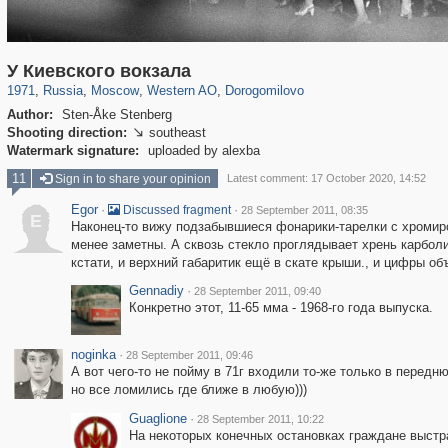
319,864
1,406,710
8,286
27,129
29,243
310
6,082
107
У Киевского вокзала
1971
,
Russia
,
Moscow
,
Western AO
,
Dorogomilovo
Author:
Sten-Åke Stenberg
Shooting direction:
southeast

Watermark signature:
uploaded by alexba
11
Sign in to share your opinion
Latest comment: 17 October 2020, 14:52
Egor
·
·
Discussed fragment
28 September 2011, 08:35
E
Наконец-то вижу подзабывшиеся фонарики-тарелки с хромиро
менее заметны. А сквозь стекло проглядывает хрень карбол
кстати, и верхний габаритик ещё в скате крыши., и цифры об
Gennadiy
·
28 September 2011, 09:40
Конкретно этот, 11-65 мма - 1968-го года выпуска.
noginka
·
28 September 2011, 09:46
А вот чего-то не пойму в 71г входили то-же только в передн
но все ломились где ближе в любую)))
Guaglione
·
28 September 2011, 10:22
На некоторых конечных остановках граждане выстра