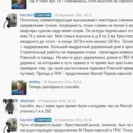
Так я тоже про 74 г сомневаюсь.Хотя высотки на горизонте
kazokin
·
28 September 2011, 02:11
Поскольку комментирующие высказывают некоторые сомнения
направление точное, погрешность точки съёмки не более 5 ме
квартиры сделан кадр моим отцом. Он всегда подписывал отп
мае-74 у меня нет. Моя семья въехала в д.8 по 2-му Крестов
незадолго до этого - в конце 1973го или начале 1974го. Тел
+ кадрирование. Большой квадратный деревянный дом в центр
Строительные работы на переднем плане - прокладка коммун
Рижской эстакады. На месте двух деревянных домов в ПВУ К
деревья, за которыми и чуть правее в то время был крестьян
примерно там, где ныне расположена парковка Рижской ярма
путями). Проезд в ЛНУ - продолжение Малой Переяславской 
andrey
·
28 September 2011, 02:13
Теперь разобрался,спасибо.
elephant
·
28 September 2011, 02:19
kazokin, мы с вами одно время были соседями- мы на Малой 
учились? я в 292.
kazokin
·
28 September 2011, 02:25
Чуть оговорился выше - Крестовский рынок, конечно, был не
несуществующее продолжение М.Переславской в ПНУ. Точку в