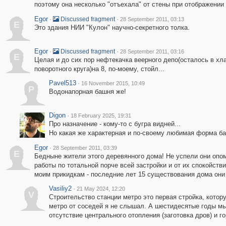
поэтому она несколько "отъехала" от стены при отображении 
Egor
·
·
Discussed fragment
28 September 2011, 03:13
E
Это здания НИИ "Кулон" научно-секретного толка.
Egor
·
·
Discussed fragment
28 September 2011, 03:16
E
Целая и до сих пор нефтекачка веерного депо(осталось в хл
поворотного круга)на 8, по-моему, стойл...
Pavel513
·
16 November 2015, 10:49
P
Водонапорная башня же!
Digon
·
18 February 2025, 19:31
Про назначение - кому-то с бугра видней...
Но какая же характерная и по-своему любимая форма баш
Egor
·
28 September 2011, 03:39
E
Бедныне жители этого деревянного дома! Не успели они опом
работы по тотальной порче всей застройки и от их спокойстви
моим прикидкам - последние лет 15 существования дома они
Vasiliy2
·
21 May 2024, 12:20
V
Строительство станции метро это первая стройка, котор
метро от соседей я не слышал. А шестидесятые годы мы
отсутствие центрального отопления (заготовка дров) и г