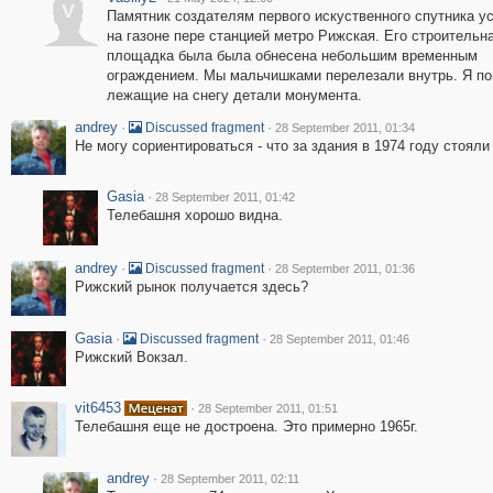
V
Памятник создателям первого искуственного спутника у
на газоне пере станцией метро Рижская. Его строительн
площадка была была обнесена небольшим временным
ограждением. Мы мальчишками перелезали внутрь. Я п
лежащие на снегу детали монумента.
andrey
·
·
Discussed fragment
28 September 2011, 01:34
Не могу сориентироваться - что за здания в 1974 году стояли
Gasia
·
28 September 2011, 01:42
Телебашня хорошо видна.
andrey
·
·
Discussed fragment
28 September 2011, 01:36
Рижский рынок получается здесь?
Gasia
·
·
Discussed fragment
28 September 2011, 01:46
Рижский Вокзал.
vit6453
·
28 September 2011, 01:51
Телебашня еще не достроена. Это примерно 1965г.
andrey
·
28 September 2011, 02:11