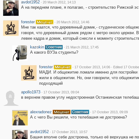
avdot1952
·
20 March 2012, 14:13
А на переднем плане, я полагаю, - строительство Рижской эс
forester
·
20 March 2012, 14:46
Мне так каатся, что деревянный домик,- студенческое общеж
говоря, что деревянный домик рядом с метро около церкви. В
левее кадра и домик, который снесли к моменту строительст
kazokin
·
21 March 2012, 17:45
А какого ВУЗа студенты?
forester
·
·
17 October 2013, 14:06
Edited 17 Octobe
МАДИ. И общежитие ломали именно для постройки э
жили в общежитии. Но, они говорили, что общежитие
подходящий
apollo1973
·
17 October 2013, 09:04
a
в верхнем правом углу недостроенная Останкинская телебашн
alexradonez
·
17 October 2013, 09:09
А с чего Вы решили, что телебашня не достроена?
avdot1952
·
17 October 2013, 10:57
Башня вполне себе достроена, только её верхушка не по