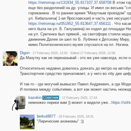
https://retromap.ru/131934_55.817107,37.658708
В этом го
еще без разделений на др. улицы. И имел он весьма "с
горожанина . В то раннее время "Мазутным проездом" од
ул. Кибальчича( 1-ая Ярославская) и часть уже несуще
https://retromap.ru/051952_55.813647,37.656111
. Что касае
него была на ул. Б. Галушкина) он ходил до площади Ног
на ул. Сретенка был прямой., на светофоре стояли недо
движение.Далее он шел по Б. Лубянке к Детскому Миру, 
мимо Политехнического музея спускался на пл. Ногина.
Digon
·
·
17 February 2025, 12:02
Edited 17 February 2025, 12:08
Да Мазутку как не переназывай - это же уже навсегда, если хо
Относительно недавно довелось доехать до метро на автобу
Транспортное средство причаливает, а у него во лбу две цифр
И так-то - где могучий вымысел Павел Андреевич, а где Моде
И полвека между событиями, а вот как может настичь неожид
kazokin
·
17 February 2025, 17:24
немножко лирики вам )) может и видели уже...
https://sti
berkut8877
·
18 February 2025, 18:31
"Лирические ахинизмы" :))