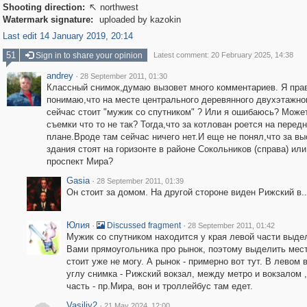
Shooting direction:
northwest

Watermark signature:
uploaded by kazokin
Last edit 14 January 2019, 20:14
51
Sign in to share your opinion
Latest comment: 20 February 2025, 14:38
andrey
·
28 September 2011, 01:30
Классный снимок,думаю вызовет много комментариев. Я пра
понимаю,что на месте центрального деревянного двухэтажно
сейчас стоит "мужик со спутником" ? Или я ошибаюсь? Может
съемки что то не так? Тогда,что за котлован роется на перед
плане.Вроде там сейчас ничего нет.И еще не понял,что за в
здания стоят на горизонте в районе Сокольников (справа) или
проспект Мира?
Gasia
·
28 September 2011, 01:39
Он стоит за домом. На другой стороне виден Рижский в...
Юлия
·
·
Discussed fragment
28 September 2011, 01:42
Мужик со спутником находится у края левой части выде
Вами прямоугольника про рынок, поэтому выделить мест
стоит уже не могу. А рынок - примерно вот тут. В левом
углу снимка - Рижский вокзал, между метро и вокзалом 
часть - пр.Мира, вон и троллейбус там едет.
Vasiliy2
·
21 May 2024, 12:00