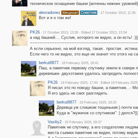
техническое оснащение башни (антенны нижних уровней),
alexradonez
·
17 October 2013, 11:36
Вот и я о том же!
PK26
·
·
17 October 2013, 13:30
Edited 17 October 2013, 13:34
а над башней.... Суслик, которого не видно, а он есть! :)))))
~~~~~~~~~~~~~~~~~~~~~~~~~~~~~~~~~~~~~~~~~~~
А если серьезно, на мой взгляд, такая.. простая.. истина..
Если чего то не видно, это еще не значит что этого на с
berkut8877
·
18 February 2025, 18:41
Паш, а памятник первому спутнику земли в сквере 
деревяшке- двухэтажке удалось загородить полнос
PK26
·
·
19 February 2025, 17:44
Edited 19 February 2025
Я писал это по поводу башни, а памятник...- 
Я его здесь не смог разглядеть.
berkut8877
·
19 February 2025, 18:20
Деревца уж слишком тощенькие:) почти как
Куда ж "мужичок со спутником" :) делся?))
Vasiliy2
·
20 February 2025, 09:37
V
Памятник не спутнику, а его создателям людя
места съемки памятник не виден, потому видим