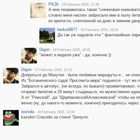
PK26
·
19 February 2025, 17:38
А мне понравилась такая "снежковая комковатос
словно меня наспех забросали ими в пылу бит
из крепости, слепленной на днях в зимнем двор
berkut8877
·
19 February 2025, 18:26
Да так уж надоели эти " фантазийные лири
Digon
·
19 February 2025, 18:05
"может и видели уже" - да, конечно ))
Digon
·
17 February 2025, 12:21
Добраться до Мазутки - были любимые маршруты и... не оче
Из "Ботанического сада\ Проспекта мира" поднялся - тут же п
Забрался в автобус, (не всегда, но бывало) проимитировал, ч
оторвал билетик и 20 минут стыдишься, но мужественно еде
А от "Рижской", да "Щербаковской\Алексеевской" чтобы на о
вечно (ну, до какого-то момента, конечно) приходилось чере
leonida
·
18 February 2025, 12:00
kazokin Спасибо за стихи! Тронуло.