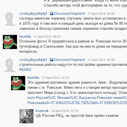
А в "деревяшке-двухэтажке" когда то жили хор
Спасибо автору этой фотографии за то, что сд
czvbzpbyyehjdyf
·
·
Discussed fragment
27 April 2014, 08:28
c
господа памятник первому спутнику земли был установлен в с
в 1975 году я там жил и каждый день выходя из дома № 90 
лавочках в блогоустроенном сквере огромное спасибо владе
leonida
·
27 April 2014, 08:42
Отличное фото! Я проработала в районе м. Рижская почти 30 л
путепровод в Сокольники. Как раз на месте дома на переднем
интересно.
czvbzpbyyehjdyf
·
·
Discussed fragment
27 April 2014, 08:49
c
строительные работы ведутся по постройке административног
#42462
leonida
·
27 April 2014, 12:19
Это административное здание (кажется, банк - Водопров
линии с м. Рижская. Мимо него и станции метро проходи
проспект Мира (съезд с 3-го транспортного кольца). Оче
text=Россия%2C Москва%2C Калужско-Рижская линия%
Рижская&sll=37.636123%2C55.792513&ll=37.639235%2C
ksamuk
·
28 April 2014, 07:23
ЦБ России РКЦ, не простой банк прямо скажем.