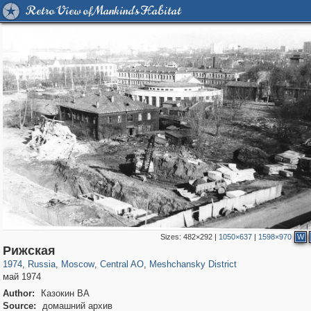
Retro View of Mankind's Habitat
Sizes:
482×292
|
1050×637
|
1598×970
W
319,864
1,406,840
160,012
8,286
29,243
5,916
10,185
264
Рижская
1974
,
Russia
,
Moscow
,
Central AO
,
Meshchansky District
май 1974
Author:
Казокин ВА
Source:
домашний архив