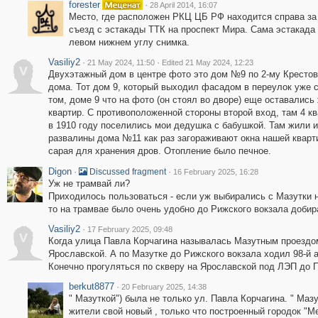
forester
·
28 April 2014, 16:07
Место, где расположен РКЦ ЦБ РФ находится справа за 
съезд с эстакады ТТК на проспект Мира. Сама эстакада 
левом нижнем углу снимка.
Vasiliy2
·
·
21 May 2024, 11:50
Edited 21 May 2024, 12:23
V
Двухэтажный дом в центре фото это дом №9 по 2-му Крестов
дома. Тот дом 9, который выходил фасадом в переулок уже с
том, доме 9 что на фото (он стоял во дворе) еще оставались
квартир. С противоположенной стороны второй вход, там 4 к
в 1910 году поселились мои дедушка с бабушкой. Там жили и
развалины дома №11 как раз загораживают окна нашей квар
сарая для хранения дров. Отопление было печное.
Digon
·
·
Discussed fragment
16 February 2025, 16:28
Уж не трамвай ли?
Приходилось пользоваться - если уж выбирались с Мазутки 
то на трамвае было очень удобно до Рижского вокзала добир
Vasiliy2
·
17 February 2025, 09:48
V
Когда улица Павла Корчагина называлась Мазутным проездом
Ярославской. А по Мазутке до Рижского вокзала ходил 98-й 
Конечно прогуляться по скверу на Ярославской под ЛЭП до П
berkut8877
·
20 February 2025, 14:38
" Мазуткой") была не только ул. Павла Корчагина. " Маз
жители свой новый , только что построенный городок "М