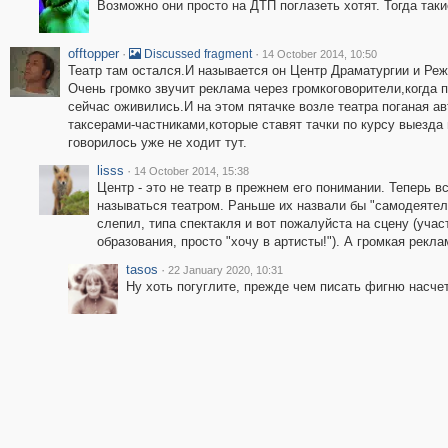
Возможно они просто на ДТП поглазеть хотят. Тогда так
offtopper
·
·
Discussed fragment
14 October 2014, 10:50
Театр там остался.И называется он Центр Драматургии и Реж
Очень громко звучит реклама через громкоговорители,когда
сейчас оживились.И на этом пятачке возле театра поганая а
таксерами-частниками,которые ставят тачки по курсу выезда 
говорилось уже не ходит тут.
lisss
·
14 October 2014, 15:38
Центр - это не театр в прежнем его понимании. Теперь в
называться театром. Раньше их назвали бы "самодеятел
слепил, типа спектакля и вот пожалуйста на сцену (учас
образования, просто "хочу в артисты!"). А громкая рекла
tasos
·
22 January 2020, 10:31
Ну хоть погуглите, прежде чем писать фигню насч