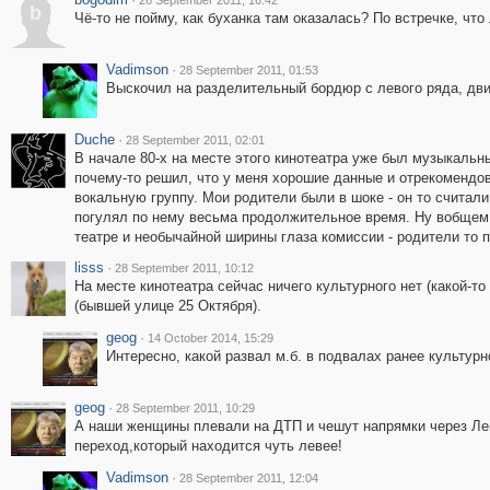
26 September 2011, 16:42
b
Чё-то не пойму, как буханка там оказалась? По встречке, что
Vadimson
·
28 September 2011, 01:53
Выскочил на разделительный бордюр с левого ряда, двиг
Duche
·
28 September 2011, 02:01
В начале 80-х на месте этого кинотеатра уже был музыкальн
почему-то решил, что у меня хорошие данные и отрекомендов
вокальную группу. Мои родители были в шоке - он то считали,
погулял по нему весьма продолжительное время. Ну вобщем 
театре и необычайной ширины глаза комиссии - родители то п
lisss
·
28 September 2011, 10:12
На месте кинотеатра сейчас ничего культурного нет (какой-то
(бывшей улице 25 Октября).
geog
·
14 October 2014, 15:29
Интересно, какой развал м.б. в подвалах ранее культурн
geog
·
28 September 2011, 10:29
А наши женщины плевали на ДТП и чешут напрямки через Ле
переход,который находится чуть левее!
Vadimson
·
28 September 2011, 12:04