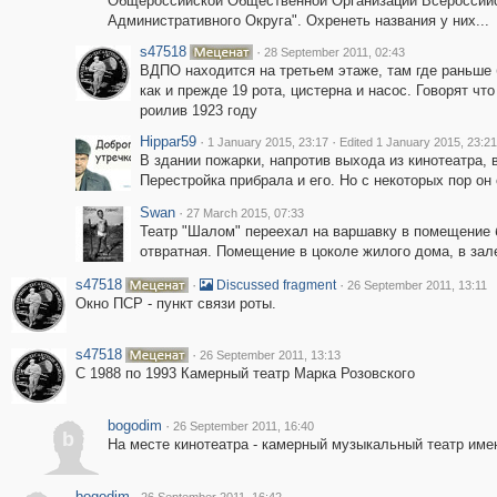
Общероссийской Общественной Организации Всероссий
Административного Округа". Охренеть названия у них...
s47518
·
28 September 2011, 02:43
ВДПО находится на третьем этаже, там где раньше 
как и прежде 19 рота, цистерна и насос. Говорят чт
роилив 1923 году
Hippar59
·
·
1 January 2015, 23:17
Edited 1 January 2015, 23:21
В здании пожарки, напротив выхода из кинотеатра, 
Перестройка прибрала и его. Но с некоторых пор он 
Swan
·
27 March 2015, 07:33
Театр "Шалом" переехал на варшавку в помещение б
отвратная. Помещение в цоколе жилого дома, в зале
s47518
·
·
Discussed fragment
26 September 2011, 13:11
Окно ПСР - пункт связи роты.
s47518
·
26 September 2011, 13:13
С 1988 по 1993 Камерный театр Марка Розовского
bogodim
·
26 September 2011, 16:40
b
На месте кинотеатра - камерный музыкальный театр имен
bogodim
·