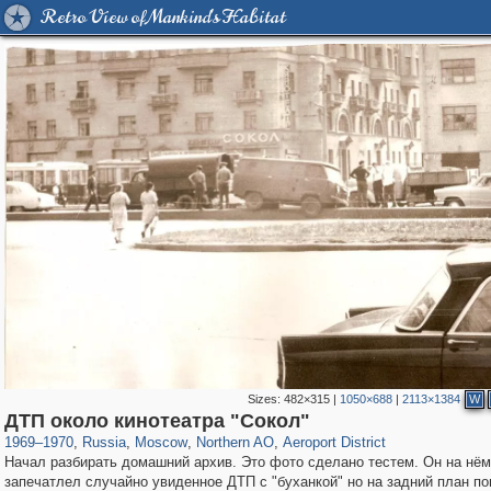
Retro View of Mankind's Habitat
Sizes:
482×315
|
1050×688
|
2113×1384
W
319,861
1,406,939
8,286
22,540
29,248
598
2,607
97
ДТП около кинотеатра "Сокол"
1969
–
1970
,
Russia
,
Moscow
,
Northern AO
,
Aeroport District
Начал разбирать домашний архив. Это фото сделано тестем. Он на нём
запечатлел случайно увиденное ДТП с "буханкой" но на задний план п