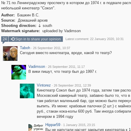
№ 71 по Ленинградскому проспекту в котором до 1974 г. в подвале рас
небольшой кинотеатр "Сокол".
Author:
Башкин В.С.
Source:
Домашний архив
Shooting direction:
south

Watermark signature:
uploaded by Vadimson
24
Sign in to share your opinion
Latest comment: 22 January 2020, 10:31
Taboh
·
26 September 2011, 10:37
Сегодня вместо кинотеатра, вроде, какой то театр?
Vadimson
·
26 September 2011, 11:17
В вики пишут, что театр был до 1997 г.
Vintorez
·
26 September 2011, 12:39
Кинотеатр Сокол был до 1974 года, затем там расп
Московский камерный театр, забавно было то, что в
там работал маленький бар, где можно было переку
выпить. Из меню: крабовые палочки (2 шт.) с майне
руб., стакан кока-колы 600 руб. Там иногда собирал
вечером в 1994 году
Hippar59
·
1 January 2015, 23:15
Вы не напутали насчет закрытия кинотеатра к 1