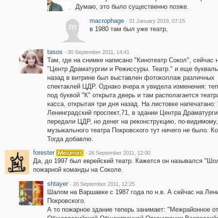
Думаю, это было существенно позже.
macrophage
·
31 January 2019, 07:15
m
в 1980 там был уже театр,
tasos
·
30 September 2011, 14:41
Там, где на снимке написано "Кинотеатр Сокол", сейчас 
"Центр Драматургии и Режиссуры. Театр." и еще буквал
назад в витрине был выставлен фотоколлаж различных
спектаклей ЦДР. Однако вчера я увидела изменения: те
под буквой "К" открыта дверь и там располагается теат
касса, открытая три дня назад. На листовке напечатано
Ленинградский проспект,71, в здании Центра Драматург
передали ЦДР, но денег на реконструкцию, по-видимому, 
музыкального театра Покровского тут ничего не было. 
Тогда добавлю.
forester
·
26 September 2011, 12:00
Да, до 1997 был еврейский театр. Кажется он назывался "Шол
пожарной команды на Соколе.
shtayer
·
26 September 2011, 12:25
Шалом на Варшавке с 1987 года по н.в. А сейчас на Лен
Покровского.
А то пожарное здание теперь занимает: "Межрайонное о