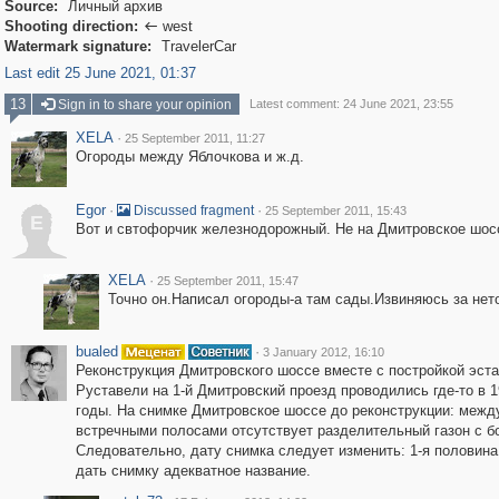
Source:
Личный архив
Shooting direction:
west

Watermark signature:
TravelerCar
Last edit 25 June 2021, 01:37
13
Sign in to share your opinion
Latest comment: 24 June 2021, 23:55
XELA
·
25 September 2011, 11:27
Огороды между Яблочкова и ж.д.
Egor
·
·
Discussed fragment
25 September 2011, 15:43
E
Вот и свтофорчик железнодорожный. Не на Дмитровское шос
XELA
·
25 September 2011, 15:47
Точно он.Написал огороды-а там сады.Извиняюсь за нет
bualed
·
3 January 2012, 16:10
Реконструкция Дмитровского шоссе вместе с постройкой эста
Руставели на 1-й Дмитровский проезд проводились где-то в 1
годы. На снимке Дмитровское шоссе до реконструкции: межд
встречными полосами отсутствует разделительный газон с 
Следовательно, дату снимка следует изменить: 1-я половина 
дать снимку адекватное название.