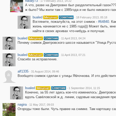
nataly73
·
17 February 2013, 14:22
А что, разве на Дмитровке был разделительный газон???
ж было? Мы жили там с 1985года и не было никакого газо
bualed
·
18 February 2013, 05:18
Взгляните, пожалуйста, на этот снимок -
#64840
. Ка
жизнь начинается не с 1985 года))) Может быть, мн
найти в своих архивах что-нибудь и получше.
bualed
·
11 April 2013, 04:24
Почему снимок Дмитровского шоссе называется "Улица Руст
bualed
·
11 April 2013, 07:21
Спасибо за исправление.
alf1335
·
31 August 2014, 09:46
a
Вообщето снимок сделан с улицы Яблочкова. И это действит
bualed
·
1 September 2014, 11:15
Конечно, за 55 лет здесь кое-что изменилось: Дмитровс
вдоль Савёловской ж.д. линии, садовые насаждения прев
nagira
·
11 May 2017, 09:03
Огороды тоже были. Чуть правее на снимке. Там картошку са