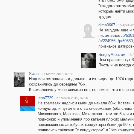
кто помоложе продо
"каждого автомобил
которым найти мож
трудом...
dima0667
·
15 April 20
d
Не забудем еще и 
писал выше
/p/530
/p/224956
,
/p/50330
признаков датировк
SergeyArbuzov
·
13 
Чем нравится тут б
Пусть и не всегда 
Swan
·
27 March 2015, 07:36
Надписи оставались и дольше - я их видел до 1974 года
сохранились до середины 70-х.
К сожалению у меня снимков нет, но помню, что я спраши
leha7729
·
27 March 2015, 07:56
На трамваях надписи были до начала 80-х. Кстати, 
кондуктор, и путал его с вагоновожатым (оба слова 
Маяковского, Маршака, Михалкова - там же были и 
подножки; и упоминания про катания плохих мальчик
подмосковных автобусах кондукторы были до 90-х, и
появились таблички "с кондуктором" и "без кондукт