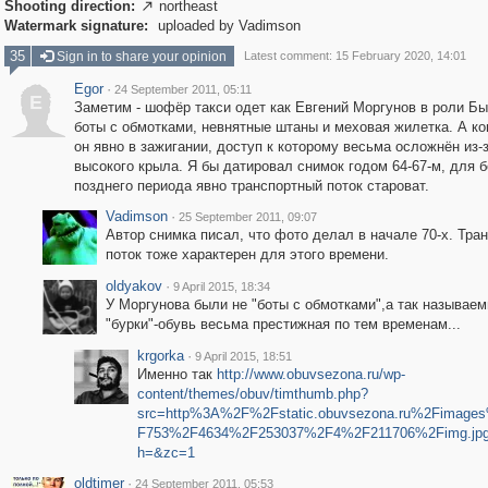
Shooting direction:
northeast

Watermark signature:
uploaded by Vadimson
35
Sign in to share your opinion
Latest comment: 15 February 2020, 14:01
Egor
·
24 September 2011, 05:11
E
Заметим - шофёр такси одет как Евгений Моргунов в роли Бы
боты с обмотками, невнятные штаны и меховая жилетка. А к
он явно в зажигании, доступ к которому весьма осложнён из-
высокого крыла. Я бы датировал снимок годом 64-67-м, для 
позднего периода явно транспортный поток староват.
Vadimson
·
25 September 2011, 09:07
Автор снимка писал, что фото делал в начале 70-х. Тра
поток тоже характерен для этого времени.
oldyakov
·
9 April 2015, 18:34
У Моргунова были не "боты с обмотками",а так называе
"бурки"-обувь весьма престижная по тем временам...
krgorka
·
9 April 2015, 18:51
Именно так
http://www.obuvsezona.ru/wp-
content/themes/obuv/timthumb.php?
src=http%3A%2F%2Fstatic.obuvsezona.ru%2Fimag
F753%2F4634%2F253037%2F4%2F211706%2Fimg.jp
h=&zc=1
oldtimer
·
24 September 2011, 05:53