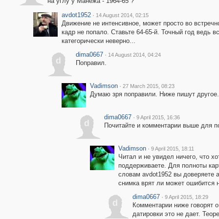
на углу у Манежа - 1964-65 ?
avdot1952
·
14 August 2014, 02:15
Движение не интенсивное, может просто во встречно
кадр не попало. Ставьте 64-65-й. Точный год ведь вс
категорически неверно...
dima0667
·
14 August 2014, 04:24
d
Поправил.
Vadimson
·
27 March 2015, 08:23
Думаю зря поправили. Ниже пишут другое.
dima0667
·
9 April 2015, 16:36
d
Почитайте и комментарии выше для п
Vadimson
·
9 April 2015, 18:11
Читал и не увидел ничего, что хо
поддерживаете. Для полноты карт
словам avdot1952 вы доверяете а
снимка врят ли может ошибится н
dima0667
·
9 April 2015, 18:29
d
Комментарии ниже говорят о 
датировки это не дает. Теор