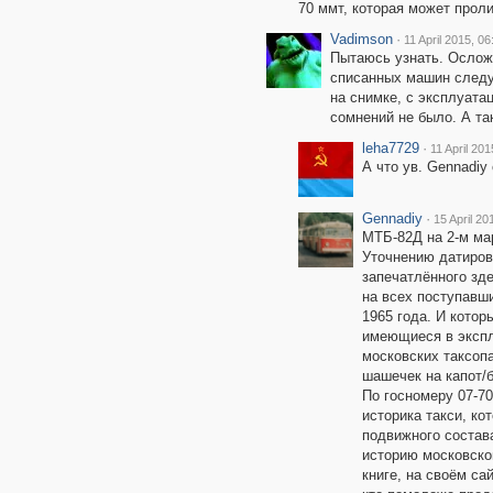
70 ммт, которая может проли
Vadimson
·
11 April 2015, 06
Пытаюсь узнать. Осложн
списанных машин следу
на снимке, с эксплуата
сомнений не было. А так
leha7729
·
11 April 201
А что ув. Gennadiy
Gennadiy
·
15 April 20
МТБ-82Д на 2-м ма
Уточнению датиров
запечатлённого зд
на всех поступавши
1965 года. И котор
имеющиеся в эксп
московских таксоп
шашечек на капот/б
По госномеру 07-70
историка такси, ко
подвижного состав
историю московско
книге, на своём са