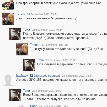
Про транспортный поток уже сказано,а вот бурки-явно 64г.
Taboh
·
24 September 2011, 09:54
Даа... поза называется "водитель сверху".
Toxa
·
25 September 2011, 09:14
После Вашего комментария вспоминается анекдот "да не 
настоящему!" :) Зато номер у авто "красивый"!
Taboh
·
25 September 2011, 10:15
"... и тут у танка отвалилась гусеница" (С), да? :))
Toxa
·
25 September 2011, 11:06
Ну я слышал в варианте с "КамАЗом" и спущен
bachavv
·
·
Discussed fragment
26 September 2011, 03:14
b
Автобус ЗИС-155, последние машины сняты с эксплуатации в 
Toxa
·
26 September 2011, 03:24
Если Ваша информация касательно снятия с эксплуатаци
"Волга" - третьего выпуска, как раз с 62-го пошла...
Egor
·
26 September 2011, 03:53