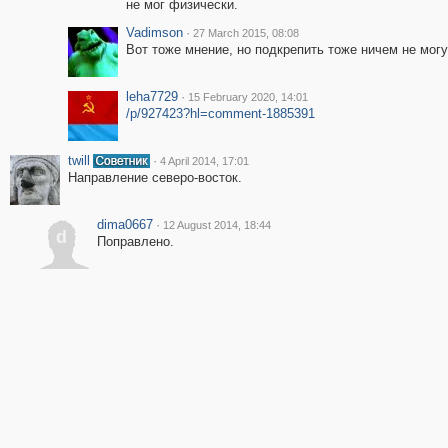
не мог физически.
Vadimson
·
27 March 2015, 08:08
Вот тоже мнение, но подкрепить тоже ничем не могу
leha7729
·
15 February 2020, 14:01
/p/927423?hl=comment-1885391
twill
·
4 April 2014, 17:01
Направление северо-восток.
dima0667
·
12 August 2014, 18:44
d
Поправлено.