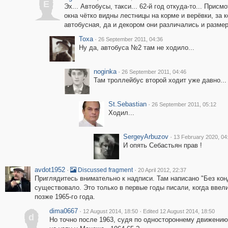
E
Эх... Автобусы, такси... 62-й год откуда-то... Прис
окна чётко видны лестницы на корме и верёвки, за к
автобусная, да и декором они различались и разме
Toxa
·
26 September 2011, 04:36
Ну да, автобуса №2 там не ходило...
noginka
·
26 September 2011, 04:46
Там троллейбус второй ходит уже давно...
St.Sebastian
·
26 September 2011, 05:12
Ходил...
SergeyArbuzov
·
13 February 2020, 04
И опять Себастьян прав !
avdot1952
·
·
Discussed fragment
20 April 2012, 22:37
Приглядитесь внимательно к надписи. Там написано "Без конд
существовало. Это только в первые годы писали, когда ввел
позже 1965-го года.
dima0667
·
·
12 August 2014, 18:50
Edited 12 August 2014, 18:50
d
Но точно после 1963, судя по одностороннему движению