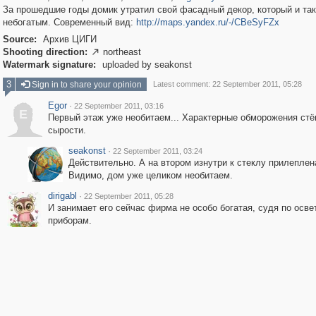
За прошедшие годы домик утратил свой фасадный декор, который и та
небогатым. Современный вид:
http://maps.yandex.ru/-/CBeSyFZx
Source:
Архив ЦИГИ
Shooting direction:
northeast

Watermark signature:
uploaded by seakonst
3
Sign in to share your opinion
Latest comment: 22 September 2011, 05:28
Egor
·
22 September 2011, 03:16
E
Первый этаж уже необитаем... Характерные обморожения стё
сырости.
seakonst
·
22 September 2011, 03:24
Действительно. А на втором изнутри к стеклу прилеплена
Видимо, дом уже целиком необитаем.
dirigabl
·
22 September 2011, 05:28
И занимает его сейчас фирма не особо богатая, судя по осв
приборам.