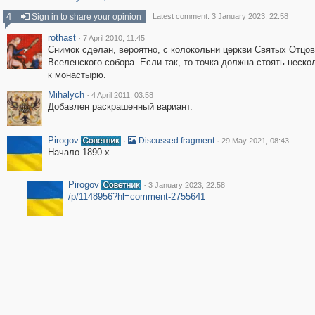
4
Sign in to share your opinion
Latest comment: 3 January 2023, 22:58
rothast
·
7 April 2010, 11:45
Снимок сделан, вероятно, с колокольни церкви Святых Отцо
Вселенского собора. Если так, то точка должна стоять неско
к монастырю.
Mihalych
·
4 April 2011, 03:58
Добавлен раскрашенный вариант.
Pirogov
·
·
Discussed fragment
29 May 2021, 08:43
Начало 1890-х
Pirogov
·
3 January 2023, 22:58
/p/1148956?hl=comment-2755641